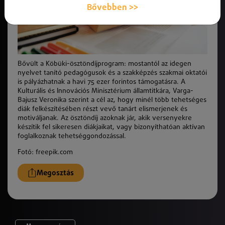
Bővebben >>
Bővült a Köbüki-ösztöndíjprogram: mostantól az idegen
nyelvet tanító pedagógusok és a szakképzés szakmai oktatói
is pályázhatnak a havi 75 ezer forintos támogatásra. A
Kulturális és Innovációs Minisztérium államtitkára, Varga-
Bajusz Veronika szerint a cél az, hogy minél több tehetséges
diák felkészítésében részt vevő tanárt elismerjenek és
motiváljanak. Az ösztöndíj azoknak jár, akik versenyekre
készítik fel sikeresen diákjaikat, vagy bizonyíthatóan aktívan
foglalkoznak tehetséggondozással.
Fotó: freepik.com
Megosztás