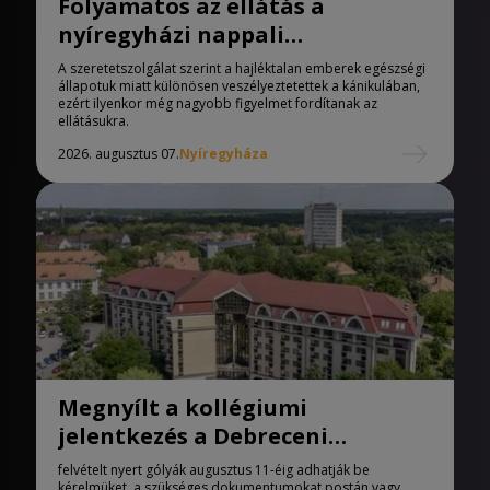
Folyamatos az ellátás a
nyíregyházi nappali
melegedőben
A szeretetszolgálat szerint a hajléktalan emberek egészségi
állapotuk miatt különösen veszélyeztetettek a kánikulában,
ezért ilyenkor még nagyobb figyelmet fordítanak az
ellátásukra.
2026. augusztus 07.
Nyíregyháza
Megnyílt a kollégiumi
jelentkezés a Debreceni
Egyetemen
felvételt nyert gólyák augusztus 11-éig adhatják be
kérelmüket, a szükséges dokumentumokat postán vagy