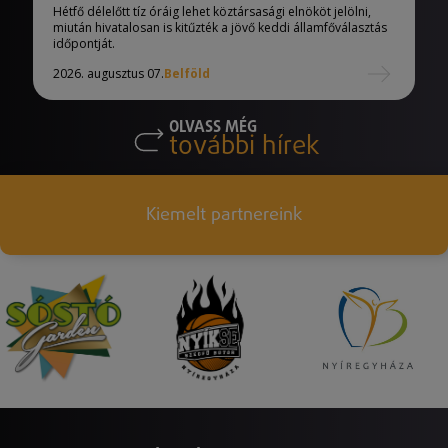
Hétfő délelőtt tíz óráig lehet köztársasági elnököt jelölni,
miután hivatalosan is kitűzték a jövő keddi államfőválasztás
időpontját.
2026. augusztus 07.
Belföld
OLVASS MÉG
további hírek
Kiemelt partnereink