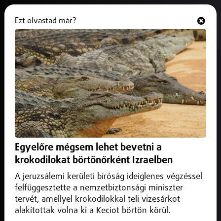
Ezt olvastad már?
Hallgasd és nézd
ONLINE
Egyre több tanár kaphat havi
pluszpénzt a Köbüki-programból
2025. október 14.
Belföld
Az ösztöndíj azoknak jár, akik versenyekre készítik fel
sikeresen diákjaikat.
Egyelőre mégsem lehet bevetni a
krokodilokat börtönőrként Izraelben
A jeruzsálemi kerületi bíróság ideiglenes végzéssel
felfüggesztette a nemzetbiztonsági miniszter
tervét, amellyel krokodilokkal teli vizesárkot
alakítottak volna ki a Keciot börtön körül.