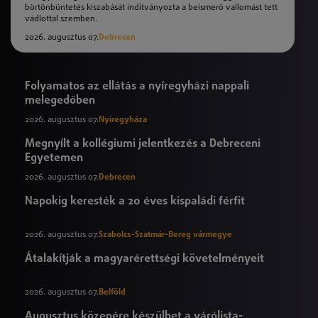
börtönbüntetés kiszabását indítványozta a beismerő vallomást tett
vádlottal szemben.
2026. augusztus 07.
Debrecen
Folyamatos az ellátás a nyíregyházi nappali
melegedőben
2026. augusztus 07.
Nyíregyháza
Megnyílt a kollégiumi jelentkezés a Debreceni
Egyetemen
2026. augusztus 07.
Debrecen
Napokig keresték a 20 éves kispaládi férfit
2026. augusztus 07.
Szabolcs-Szatmár-Bereg vármegye
Átalakítják a magyarérettségi követelményeit
2026. augusztus 07.
Belföld
Augusztus közepére készülhet a várólista-