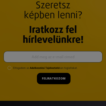
Szeretsz
képben lenni?
Iratkozz fel
hírlevelünkre!
Elfogadom az
Adatkezelési Tájékoztató
ban foglaltakat.
FELIRATKOZOM