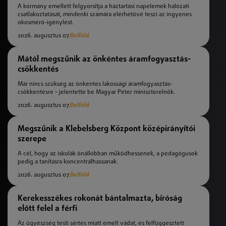
A kormány emellett felgyorsítja a háztartási napelemek hálózati
csatlakoztatását, mindenki számára elérhetővé teszi az ingyenes
okosmérő-igénylést.
2026. augusztus 07.
Belföld
Mától megszűnik az önkéntes áramfogyasztás-
csökkentés
Már nincs szükség az önkéntes lakossági áramfogyasztás-
csökkentésre – jelentette be Magyar Péter miniszterelnök.
2026. augusztus 07.
Belföld
Megszűnik a Klebelsberg Központ középirányítói
szerepe
A cél, hogy az iskolák önállóbban működhessenek, a pedagógusok
pedig a tanításra koncentrálhassanak.
2026. augusztus 07.
Belföld
Kerekesszékes rokonát bántalmazta, bíróság
előtt felel a férfi
Az ügyészség testi sértés miatt emelt vádat, és felfüggesztett