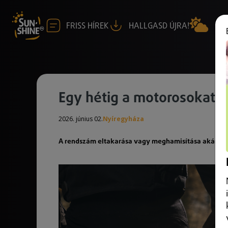
FRISS HÍREK
HALLGASD ÚJRA!
Egy hétig a motorosokat e
2026. június 02.
Nyíregyháza
A rendszám eltakarása vagy meghamisítása akár bűn