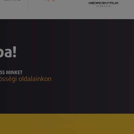
ba!
SS MINKET
össégi oldalainkon