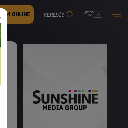
 nézd
ONLINE