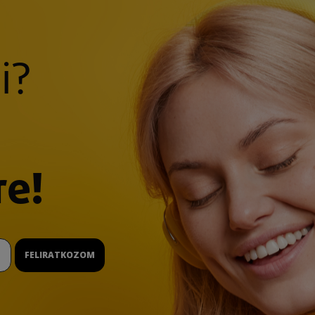
i?
re!
FELIRATKOZOM