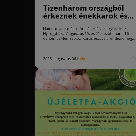
Tizenhárom országból
érkeznek énekkarok és
karvezetők
Hamarosan ismét a kóruséneklés fellegvára lesz
Nyíregyházára
Nyíregyháza. Augusztus 15. és 21. között már a 16.
Cantemus Nemzetközi Kórusfesztivált rendezik meg...
2026. augusztus 06.
Helyi