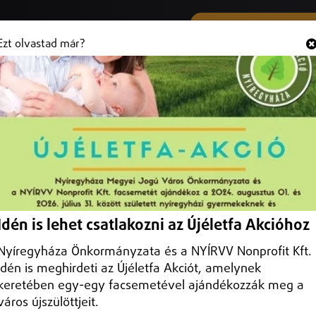
SMS ÉS VIBER SZÁMUNK
Hallgasd és
+36 (20) 316 3000
Ezt olvastad már?
llenőrzi a rendőrség Szabolcsban
cselekmény is lehet.
Idén is lehet csatlakozni az Újéletfa Akcióhoz
Nyíregyháza Önkormányzata és a NYÍRVV Nonprofit Kft.
idén is meghirdeti az Újéletfa Akciót, amelynek
keretében egy-egy facsemetével ajándékozzák meg a
város újszülöttjeit.