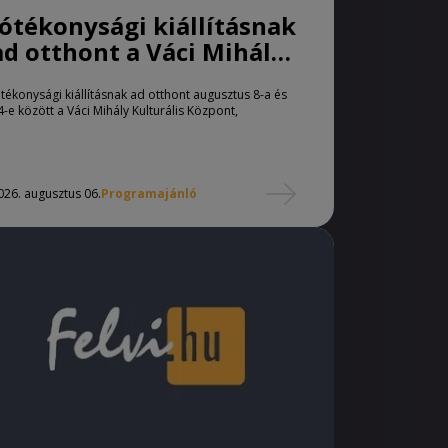
Jótékonysági kiállításnak
ad otthont a Váci Mihály
Kulturális Központ
ótékonysági kiállításnak ad otthont augusztus 8-a és
4-e között a Váci Mihály Kulturális Központ,
026. augusztus 06.
Programajánló