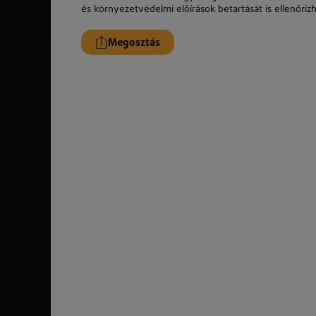
és
k
örnyezetvédelmi előírások betartását is ellenőrizh
Megosztás