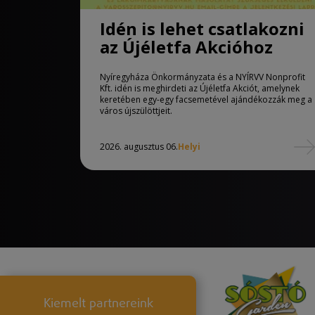
Idén is lehet csatlakozni
az Újéletfa Akcióhoz
Nyíregyháza Önkormányzata és a NYÍRVV Nonprofit
Kft. idén is meghirdeti az Újéletfa Akciót, amelynek
keretében egy-egy facsemetével ajándékozzák meg a
város újszülöttjeit.
2026. augusztus 06.
Helyi
Kiemelt partnereink