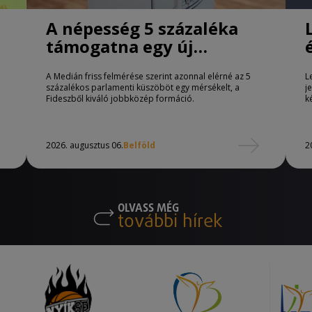
A népesség 5 százaléka
támogatna egy új
jobbközép pártot
A Medián friss felmérése szerint azonnal elérné az 5
L
százalékos parlamenti küszöböt egy mérsékelt, a
j
Fideszből kiváló jobbközép formáció.
k
2026. augusztus 06.
Belföld
2
OLVASS MÉG
további hírek