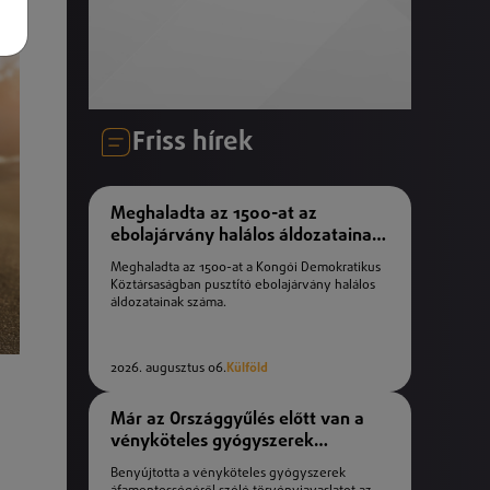
Friss hírek
Meghaladta az 1500-at az
ebolajárvány halálos áldozatainak
száma
Meghaladta az 1500-at a Kongói Demokratikus
Köztársaságban pusztító ebolajárvány halálos
áldozatainak száma.
2026. augusztus 06.
Külföld
Már az Országgyűlés előtt van a
vényköteles gyógyszerek
áfamentességéről szóló
Benyújtotta a vényköteles gyógyszerek
törvényjavaslat