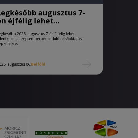
Legkésőbb augusztus 7-
én éjfélig lehet
jelentkezni a pótfelvételi
egkésőbb 2026. augusztus 7-én éjfélig lehet
eljárásban
elentkezni a szeptemberben induló felsőoktatási
épzésekre.
026. augusztus 06.
Belföld