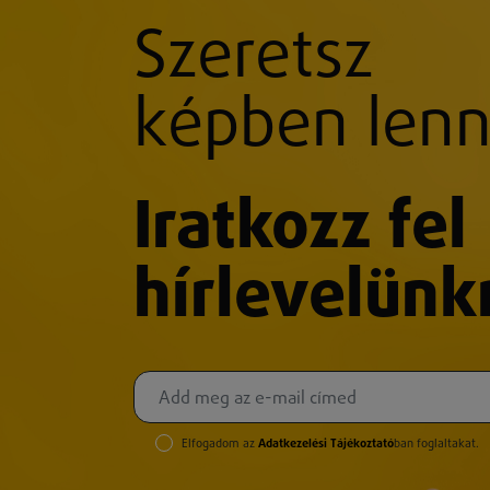
Szeretsz
képben lenn
Iratkozz fel
hírlevelünk
Elfogadom az
Adatkezelési Tájékoztató
ban foglaltakat.