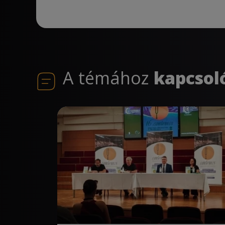
A témához
kapcsol