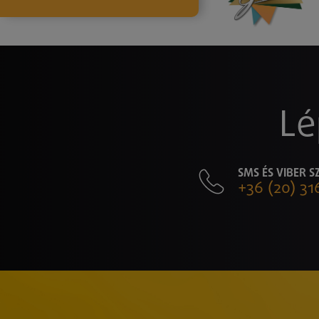
Lé
SMS ÉS VIBER 
+36 (20) 31