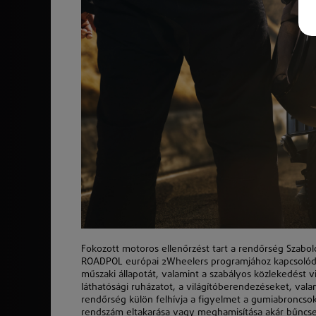
Fokozott motoros ellenőrzést tart a rendőrség Szab
ROADPOL európai 2Wheelers programjához kapcsolód
műszaki állapotát, valamint a szabályos
k
özlekedést vi
láthatósági ruházatot, a világítóberendezéseket, val
rendőrség
k
ülön felhívja a figyelmet a gumiabroncsok
rendszám eltakarása vagy meghamisítása akár bűncsele