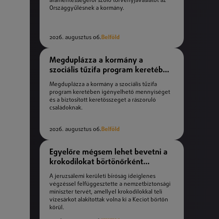
áfamentességéről szóló törvényjavaslatot az
Országgyűlésnek a kormány.
2026. augusztus 06.
Belföld
Megduplázza a kormány a
szociális tűzifa program keretében
igényelhető mennyiséget
Megduplázza a kormány a szociális tűzifa
program keretében igényelhető mennyiséget
és a biztosított keretösszeget a rászoruló
családoknak.
2026. augusztus 06.
Belföld
Egyelőre mégsem lehet bevetni a
krokodilokat börtönőrként
Izraelben
A jeruzsálemi kerületi bíróság ideiglenes
végzéssel felfüggesztette a nemzetbiztonsági
miniszter tervét, amellyel krokodilokkal teli
vizesárkot alakítottak volna ki a Keciot börtön
körül.