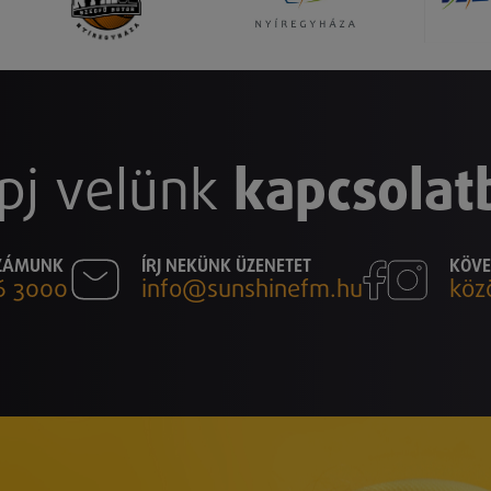
pj velünk
kapcsolat
SZÁMUNK
ÍRJ NEKÜNK ÜZENETET
KÖVE
6 3000
info@sunshinefm.hu
köz