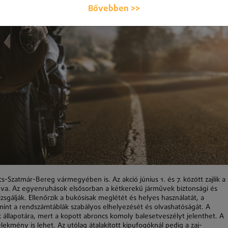
Bővebben >>
olcs-Szatmár-Bereg vármegyében is. Az akció
június 1
. és 7.
k
özött zajlik a
va. Az egyenruhások elsősorban a
k
étkerekű járművek biztonsági és
zsgáljá
k
. Ellenőrzik a bukósisak meglétét és helyes használatát, a
amint a rendszámtáblá
k
szabályos elhelyezését és olvashatóságát. A
 állapotára, mert a kopott abroncs komoly balesetveszélyt jelenthet. A
kmény is lehet. Az utólag átalakított kipufogóknál pedig a zaj-