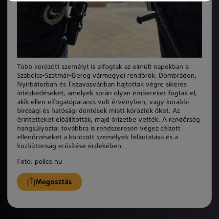
Több körözött személyt is elfogtak az elmúlt napokban a
Szabolcs-Szatmár-Bereg vármegyei rendőrök. Dombrádon,
Nyírbátorban és Tiszavasváriban hajtottak végre sikeres
intézkedéseket, amelyek során olyan embereket fogtak el,
akik ellen elfogatóparancs volt érvényben, vagy korábbi
bírósági és hatósági döntések miatt körözték őket. Az
érintetteket előállították, majd őrizetbe vették. A rendőrség
hangsúlyozta: továbbra is rendszeresen végez célzott
ellenőrzéseket a körözött személyek felkutatása és a
közbiztonság erősítése érdekében.
Fotó: police.hu
Megosztás