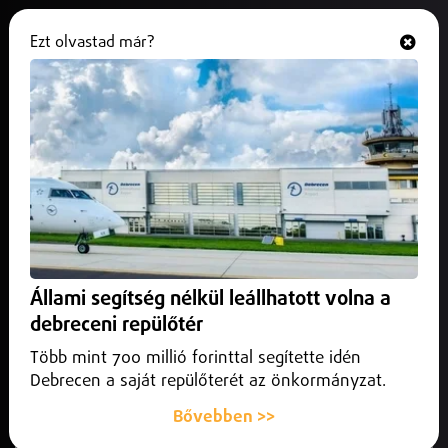
Ezt olvastad már?
Hallgasd és nézd
ONLINE
Dombrádon, Nyírbátorban és
Tiszavasváriban is akcióztak a
rendőrök
2026. július 08.
Szabolcs-Szatmár-Bereg vármegye
Több körözött személyt is elfogtak az elmúlt napokban a
Állami segítség nélkül leállhatott volna a
Szabolcs-Szatmár-Bereg vármegyei rendőrök.
debreceni repülőtér
Több mint 700 millió forinttal segítette idén
Debrecen a saját repülőterét az önkormányzat.
Bővebben >>