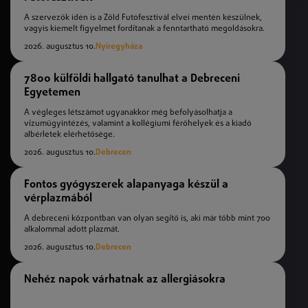
A szervezők idén is a Zöld Futófesztivál elvei mentén készülnek,
vagyis kiemelt figyelmet fordítanak a fenntartható megoldásokra.
2026. augusztus 10.
Nyíregyháza
7800 külföldi hallgató tanulhat a Debreceni
Egyetemen
A végleges létszámot ugyanakkor még befolyásolhatja a
vízumügyintézés, valamint a kollégiumi férőhelyek és a kiadó
albérletek elérhetősége.
2026. augusztus 10.
Debrecen
Fontos gyógyszerek alapanyaga készül a
vérplazmából
A debreceni központban van olyan segítő is, aki már több mint 700
alkalommal adott plazmát.
2026. augusztus 10.
Debrecen
Nehéz napok várhatnak az allergiásokra