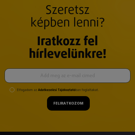
Szeretsz
képben lenni?
Iratkozz fel
hírlevelünkre!
Elfogadom az
Adatkezelési Tájékoztató
ban foglaltakat.
FELIRATKOZOM