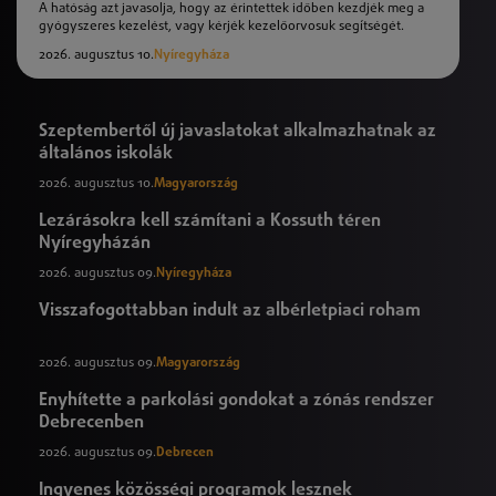
A hatóság azt javasolja, hogy az érintettek időben kezdjék meg a
gyógyszeres kezelést, vagy kérjék kezelőorvosuk segítségét.
2026. augusztus 10.
Nyíregyháza
Szeptembertől új javaslatokat alkalmazhatnak az
általános iskolák
2026. augusztus 10.
Magyarország
Lezárásokra kell számítani a Kossuth téren
Nyíregyházán
2026. augusztus 09.
Nyíregyháza
Visszafogottabban indult az albérletpiaci roham
2026. augusztus 09.
Magyarország
Enyhítette a parkolási gondokat a zónás rendszer
Debrecenben
2026. augusztus 09.
Debrecen
Ingyenes közösségi programok lesznek