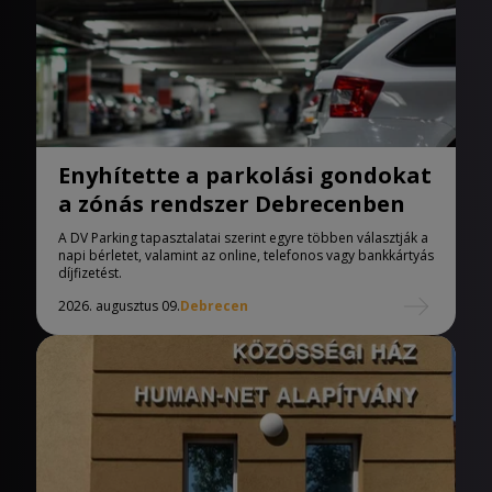
Enyhítette a parkolási gondokat
a zónás rendszer Debrecenben
A DV Parking tapasztalatai szerint egyre többen választják a
napi bérletet, valamint az online, telefonos vagy bankkártyás
díjfizetést.
2026. augusztus 09.
Debrecen