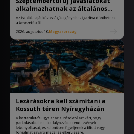
Szeptembertől új javaslatokat
alkalmazhatnak az általános
iskolák
Az iskolák saját közösségük igényeihez igazítva dönthetnek
a bevezetésről.
2026. augusztus 10.
Magyarország
Lezárásokra kell számítani a
Kossuth téren Nyíregyházán
A közterület-felügyelet az autósoktól azt kéri, hogy
parkolásukkal ne akadályozzák a rendezvények
lebonyolítását, és különösen figyeljenek a tiltott vagy
forgalmat zavaró megállás elkerülésére.