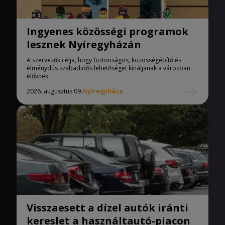
Ingyenes közösségi programok
lesznek Nyíregyházán
A szervezők célja, hogy biztonságos, közösségépítő és
élménydús szabadidős lehetőséget kínáljanak a városban
élőknek.
2026. augusztus 09.
Nyíregyháza
Visszaesett a dízel autók iránti
kereslet a használtautó-piacon