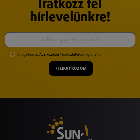
Iratkozz fel
hírlevelünkre!
Elfogadom az
Adatkezelési Tájékoztató
ban foglaltakat.
FELIRATKOZOM