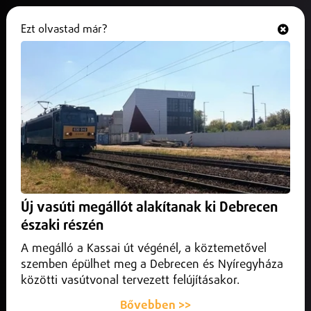
Ezt olvastad már?
Hallgasd és nézd
ONLINE
Díjazták 2024 legjobbjait a megyei
labdarúgásban
2025. április 01.
Sport
Tíz kategóriában díjazták a legjobb játékosokat, edzőket
és csapatokat.
Új vasúti megállót alakítanak ki Debrecen
északi részén
A megálló a Kassai út végénél, a köztemetővel
szemben épülhet meg a Debrecen és Nyíregyháza
közötti vasútvonal tervezett felújításakor.
Bővebben >>