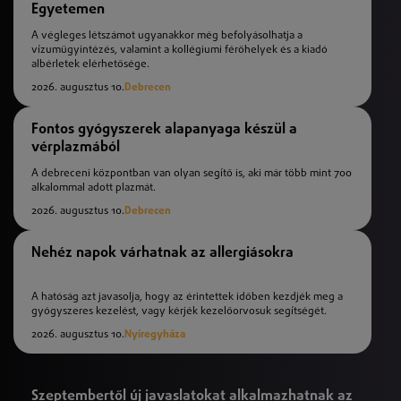
Egyetemen
A végleges létszámot ugyanakkor még befolyásolhatja a
vízumügyintézés, valamint a kollégiumi férőhelyek és a kiadó
albérletek elérhetősége.
2026. augusztus 10.
Debrecen
Fontos gyógyszerek alapanyaga készül a
vérplazmából
A debreceni központban van olyan segítő is, aki már több mint 700
alkalommal adott plazmát.
2026. augusztus 10.
Debrecen
Nehéz napok várhatnak az allergiásokra
A hatóság azt javasolja, hogy az érintettek időben kezdjék meg a
gyógyszeres kezelést, vagy kérjék kezelőorvosuk segítségét.
2026. augusztus 10.
Nyíregyháza
Szeptembertől új javaslatokat alkalmazhatnak az