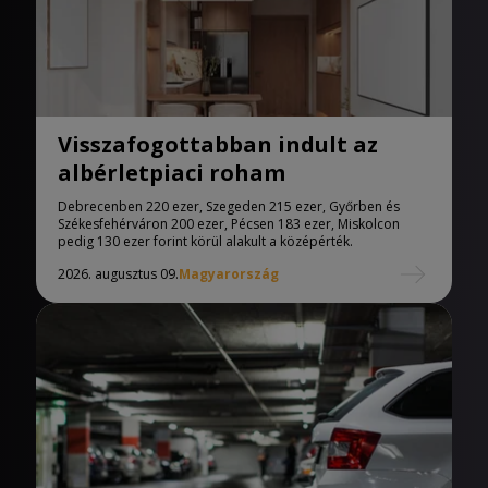
Visszafogottabban indult az
albérletpiaci roham
Debrecenben 220 ezer, Szegeden 215 ezer, Győrben és
Székesfehérváron 200 ezer, Pécsen 183 ezer, Miskolcon
pedig 130 ezer forint körül alakult a középérték.
2026. augusztus 09.
Magyarország