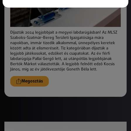
Díjazták 2024 legjobbjait a megyei labdarúgásban! Az MLSZ
Szabolcs-Szatmár-Bereg Területi Igazgatósága mára
napokban, immár tizedik alkalommal, ünnepélyes keretek
között adta át elismeréseit. Tíz kategóriában díjazták a
legjobb játékosokat, edzőket és csapatokat. Az év férfi
labdarúgója Pallai Gergő lett, az utánpótlás legjobbjának
Bertók Márkot választották. A legjobb felnőtt edző Kocsis
János, míg az év játékvezetője Goneth Béla lett.
Megosztás