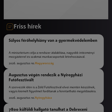
Friss hírek
Súlyos férőhelyhiány van a gyermekvédelemben
A minisztérium célja a rendszer átalakítása, nagyobb intézményi
mozgástérrel és szakmai munkacsoportok létrehozásával.
2026. augusztus 10.
Magyarország
Augusztus végén rendezik a Nyíregyházi
Futófesztivált
A szervezők idén is a Zöld Futófesztivál elvei mentén készülnek,
vagyis kiemelt figyelmet fordítanak a fenntartható megoldásokra.
2026. augusztus 10.
Nyíregyháza
7800 külföldi hallgató tanulhat a Debreceni