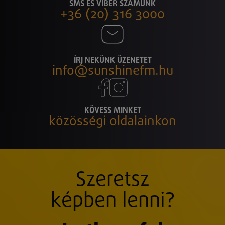
SMS ÉS VIBER SZÁMUNK
+36 (20) 316 3000
ÍRJ NEKÜNK ÜZENETET
info@sunshinefm.hu
KÖVESS MINKET
közösségi oldalainkon
Szeretsz
képben lenni?