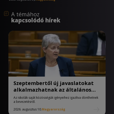
A témához
kapcsolódó hírek
Szeptembertől új javaslatokat
alkalmazhatnak az általános
iskolák
Az iskolák saját közösségük igényeihez igazítva dönthetnek
a bevezetésről.
2026. augusztus 10.
Magyarország