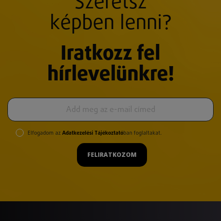
Szeretsz
képben lenni?
Iratkozz fel
hírlevelünkre!
Elfogadom az
Adatkezelési Tájékoztató
ban foglaltakat.
FELIRATKOZOM