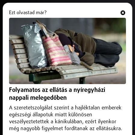
Ezt olvastad már?
Hallgasd és nézd
ONLINE
Digitális útlevelet kapnak a
játékok
2025. október 15.
Belföld
Biztonságosabb játékok jönnek az Unióban.
Folyamatos az ellátás a nyíregyházi
nappali melegedőben
A szeretetszolgálat szerint a hajléktalan emberek
egészségi állapotuk miatt különösen
veszélyeztetettek a kánikulában, ezért ilyenkor
még nagyobb figyelmet fordítanak az ellátásukra.