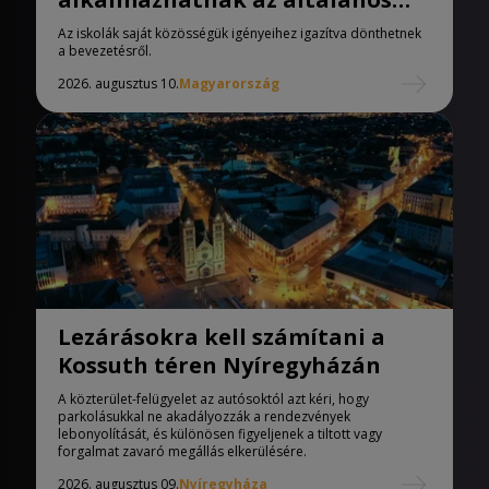
iskolák
Az iskolák saját közösségük igényeihez igazítva dönthetnek
a bevezetésről.
2026. augusztus 10.
Magyarország
Lezárásokra kell számítani a
Kossuth téren Nyíregyházán
A közterület-felügyelet az autósoktól azt kéri, hogy
parkolásukkal ne akadályozzák a rendezvények
lebonyolítását, és különösen figyeljenek a tiltott vagy
forgalmat zavaró megállás elkerülésére.
2026. augusztus 09.
Nyíregyháza