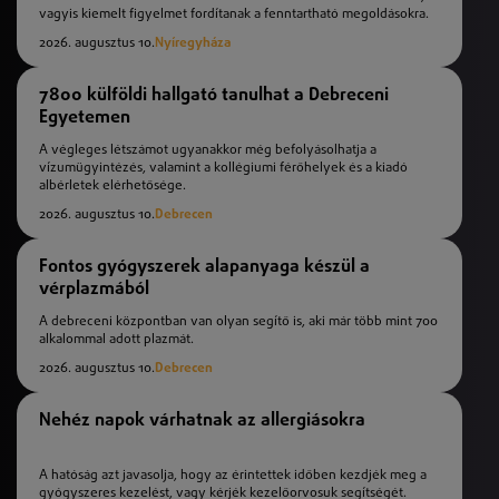
vagyis kiemelt figyelmet fordítanak a fenntartható megoldásokra.
2026. augusztus 10.
Nyíregyháza
7800 külföldi hallgató tanulhat a Debreceni
Egyetemen
A végleges létszámot ugyanakkor még befolyásolhatja a
vízumügyintézés, valamint a kollégiumi férőhelyek és a kiadó
albérletek elérhetősége.
2026. augusztus 10.
Debrecen
Fontos gyógyszerek alapanyaga készül a
vérplazmából
A debreceni központban van olyan segítő is, aki már több mint 700
alkalommal adott plazmát.
2026. augusztus 10.
Debrecen
Nehéz napok várhatnak az allergiásokra
A hatóság azt javasolja, hogy az érintettek időben kezdjék meg a
gyógyszeres kezelést, vagy kérjék kezelőorvosuk segítségét.