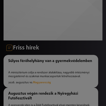
Friss hírek
Súlyos férőhelyhiány van a gyermekvédelemben
A minisztérium célja a rendszer átalakítása, nagyobb intézményi
mozgástérrel és szakmai munkacsoportok létrehozásával.
2026. augusztus 10.
Magyarország
Augusztus végén rendezik a Nyíregyházi
Futófesztivált
A szervezők idén is a Zöld Futófesztivál elvei mentén készülnek,