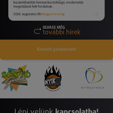
kiszámíthatóbb fenntartási költségű, modernebb
megoldások felé fordulnak.
2026. augusztus 09.
Magyarország
OLVASS MÉG
további hírek
Kiemelt partnereink
Lépj velünk
kapcsolatba!