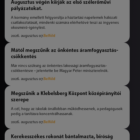
Augusztus végén kiírják az első szélerőművi
pályázatokat.
A kormány emellett felgyorsítja a háztartási napelemek hálózati
csatlakoztatását, mindenki számára elérhetővé teszi az ingyenes
okosmérő-igénylést.
2026. augusztus 07.
Belföld
Mától megszűnik az önkéntes áramfogyasztás-
csökkentés
Már nincs szükség az önkéntes lakossági áramfogyasztás-
csökkentésre – jelentette be Magyar Péter miniszterelnök.
2026. augusztus 07.
Belföld
Megszűnik a Klebelsberg Központ középirányítói
szerepe
A cél, hogy az iskolák önállóbban működhessenek, a pedagógusok
pedig a tanításra koncentrálhassanak.
2026. augusztus 07.
Belföld
Kerekesszékes rokonát bántalmazta, bíróság