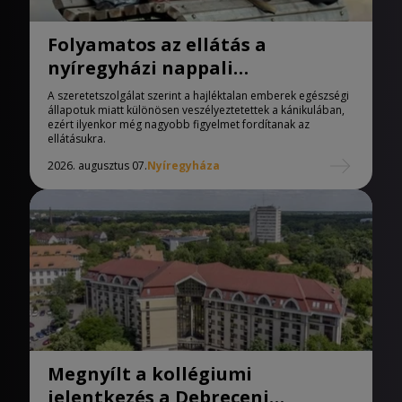
Folyamatos az ellátás a
nyíregyházi nappali
melegedőben
A szeretetszolgálat szerint a hajléktalan emberek egészségi
állapotuk miatt különösen veszélyeztetettek a kánikulában,
ezért ilyenkor még nagyobb figyelmet fordítanak az
ellátásukra.
2026. augusztus 07.
Nyíregyháza
Megnyílt a kollégiumi
jelentkezés a Debreceni