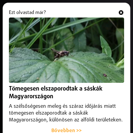
Ezt olvastad már?
Hallgasd és nézd
ONLINE
Diákok ötleteivel fejlesztenék
Debrecen közösségi közlekedését
2026. május 21.
Debrecen
A legjobb csapatokat pénzjutalommal, Campus
napijeggyel, DKV-élményutazással és tudományos
Tömegesen elszaporodtak a sáskák
kurzuson való részvétellel díjazzák.
Magyarországon
A szélsőségesen meleg és száraz időjárás miatt
tömegesen elszaporodtak a sáskák
Magyarországon, különösen az alföldi területeken.
Bővebben >>