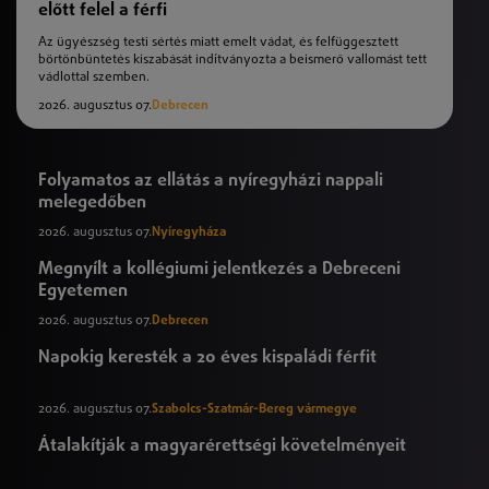
előtt felel a férfi
Az ügyészség testi sértés miatt emelt vádat, és felfüggesztett
börtönbüntetés kiszabását indítványozta a beismerő vallomást tett
vádlottal szemben.
2026. augusztus 07.
Debrecen
Folyamatos az ellátás a nyíregyházi nappali
melegedőben
2026. augusztus 07.
Nyíregyháza
Megnyílt a kollégiumi jelentkezés a Debreceni
Egyetemen
2026. augusztus 07.
Debrecen
Napokig keresték a 20 éves kispaládi férfit
2026. augusztus 07.
Szabolcs-Szatmár-Bereg vármegye
Átalakítják a magyarérettségi követelményeit