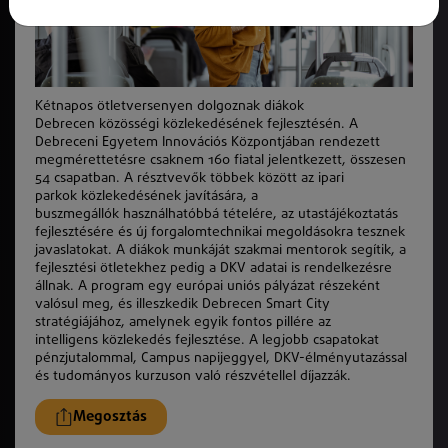
K
étnapos ötletversenyen dolgoznak diákok
Debrecen
k
özösségi
k
özlekedésének fejlesztésén. A
Debreceni Egyetem Innovációs
K
özpontjában rendezett
megmérettetésre csaknem 160 fiatal jelentkezett, összesen
54 csapatban. A résztvevő
k
többek
k
özött az ipari
parkok
k
özlekedésének javítására, a
buszmegálló
k
használhatóbbá tételére, az utastájékoztatás
fejlesztésére és új forgalomtechnikai megoldásokra tesznek
javaslatokat. A diákok munkáját szakmai mentorok segítik, a
fejlesztési ötletekhez pedig a DKV adatai is rendelkezésre
állnak. A program egy európai uniós pályázat részeként
valósul meg, és illeszkedik Debrecen Smart City
stratégiájához, amelynek egyik fontos pillére az
intelligens
k
özlekedés fejlesztése. A legjobb csapatokat
pénzjutalommal, Campus napijeggyel, DKV-élményutazással
és tudományos kurzuson való részvétellel díjazzá
k
.
Megosztás