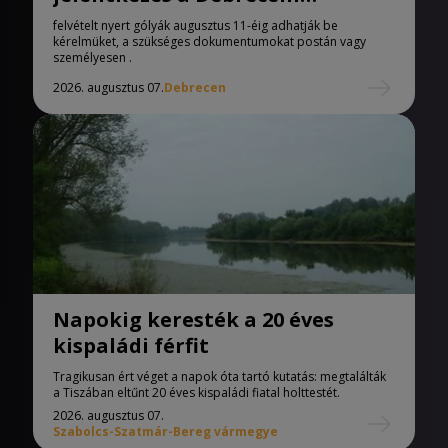
Egyetemen
felvételt nyert gólyák augusztus 11-éig adhatják be
kérelmüket, a szükséges dokumentumokat postán vagy
személyesen .
2026. augusztus 07.
Debrecen
Napokig keresték a 20 éves
kispaládi férfit
Tragikusan ért véget a napok óta tartó kutatás: megtalálták
a Tiszában eltűnt 20 éves kispaládi fiatal holttestét.
2026. augusztus 07.
Szabolcs-Szatmár-Bereg vármegye