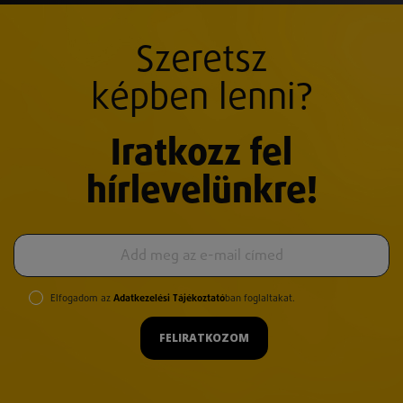
Szeretsz
képben lenni?
Iratkozz fel
hírlevelünkre!
Elfogadom az
Adatkezelési Tájékoztató
ban foglaltakat.
FELIRATKOZOM