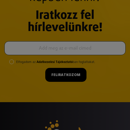
Iratkozz fel
hírlevelünkre!
Elfogadom az
Adatkezelési Tájékoztató
ban foglaltakat.
FELIRATKOZOM