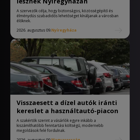
lesznek Nyíregyházán
A szervezők célja, hogy biztonságos, közösségépítő és
élménydús szabadidős lehetőséget kínáljanak a városban
élőknek.
2026. augusztus 09.
Nyíregyháza
Visszaesett a dízel autók iránti
kereslet a használtautó-piacon
A szakértők szerint a vásárlók egyre inkább a
kiszámíthatóbb fenntartási költségű, modernebb
megoldások felé fordulnak.
2026. augusztus 09.
Magyarország