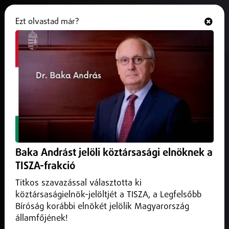
Ezt olvastad már?
Hallgasd és nézd
ONLINE
Debreceni katonahősök
elveszettnek hitt temetőjét
fedezték fel
2025. augusztus 29.
Debreceni katonahősök elveszettnek hitt temetőjét
Baka Andrást jelöli köztársasági elnöknek a
fedezte fel egy magyar kutató Szlovéniában.
TISZA-frakció
Titkos szavazással választotta ki
köztársaságielnök-jelöltjét a TISZA, a Legfelsőbb
Bíróság korábbi elnökét jelölik Magyarország
államfőjének!