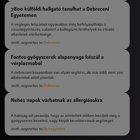
7800 külföldi hallgató tanulhat a Debreceni
Egyetemen
A végleges létszámot ugyanakkor még befolyásolhatja a
vízumügyintézés, valamint a kollégiumi férőhelyek és a kiadó
albérletek elérhetősége.
2026. augusztus 10.
Debrecen
Fontos gyógyszerek alapanyaga készül a
vérplazmából
A debreceni központban van olyan segítő is, aki már több mint 700
alkalommal adott plazmát.
2026. augusztus 10.
Debrecen
Nehéz napok várhatnak az allergiásokra
A hatóság azt javasolja, hogy az érintettek időben kezdjék meg a
gyógyszeres kezelést, vagy kérjék kezelőorvosuk segítségét.
2026. augusztus 10.
Nyíregyháza