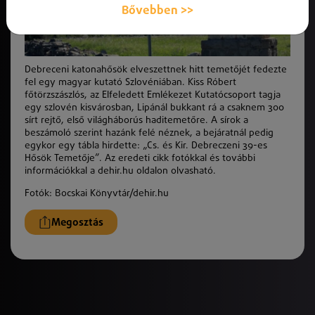
Bővebben >>
Debreceni katonahősök elveszettnek hitt temetőjét fedezte
fel egy magyar kutató Szlovéniában. Kiss Róbert
főtörzszászlós, az Elfeledett Emlékezet Kutatócsoport tagja
egy szlovén kisvárosban, Lipánál bukkant rá a csaknem 300
sírt rejtő, első világháborús haditemetőre. A sírok a
beszámoló szerint hazánk felé néznek, a bejáratnál pedig
egykor egy tábla hirdette: „Cs. és Kir. Debreczeni 39-es
Hősök Temetője”. Az eredeti cikk fotókkal és további
információkkal a dehir.hu oldalon olvasható.
Fotók: Bocskai Könyvtár/dehir.hu
Megosztás