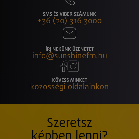
SMS ÉS VIBER SZÁMUNK
+36 (20) 316 3000
ÍRJ NEKÜNK ÜZENETET
info@sunshinefm.hu
KÖVESS MINKET
közösségi oldalainkon
Szeretsz
képben lenni?