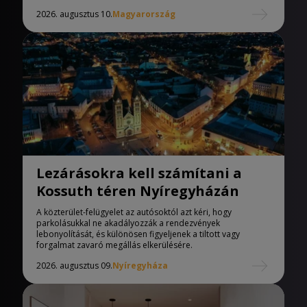
2026. augusztus 10.
Magyarország
Lezárásokra kell számítani a
Kossuth téren Nyíregyházán
A közterület-felügyelet az autósoktól azt kéri, hogy
parkolásukkal ne akadályozzák a rendezvények
lebonyolítását, és különösen figyeljenek a tiltott vagy
forgalmat zavaró megállás elkerülésére.
2026. augusztus 09.
Nyíregyháza