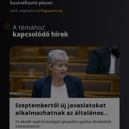
használtautó-piacon
2026. augusztus 09.
Magyarország
A témához
kapcsolódó hírek
Szeptembertől új javaslatokat
alkalmazhatnak az általános
iskolák
Az iskolák saját közösségük igényeihez igazítva dönthetnek
a bevezetésről.