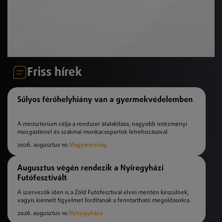
Friss hírek
Súlyos férőhelyhiány van a gyermekvédelemben
A minisztérium célja a rendszer átalakítása, nagyobb intézményi
mozgástérrel és szakmai munkacsoportok létrehozásával.
2026. augusztus 10.
Magyarország
Augusztus végén rendezik a Nyíregyházi
Futófesztivált
A szervezők idén is a Zöld Futófesztivál elvei mentén készülnek,
vagyis kiemelt figyelmet fordítanak a fenntartható megoldásokra.
2026. augusztus 10.
Nyíregyháza