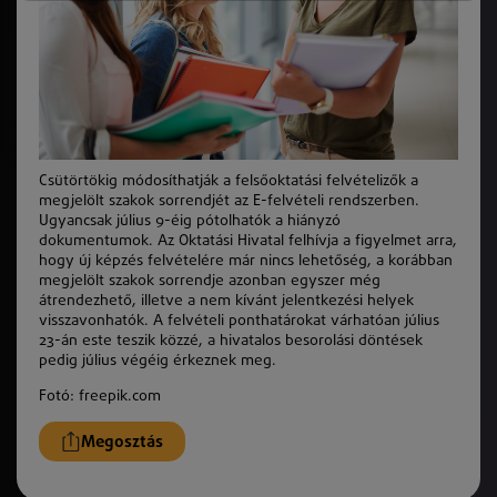
Csütörtökig módosíthatják a felsőoktatási felvételizők a
megjelölt szakok sorrendjét az E-felvételi rendszerben.
Ugyancsak július 9-éig pótolhatók a hiányzó
dokumentumok. Az Oktatási Hivatal felhívja a figyelmet arra,
hogy új képzés felvételére már nincs lehetőség, a korábban
megjelölt szakok sorrendje azonban egyszer még
átrendezhető, illetve a nem kívánt jelentkezési helyek
visszavonhatók. A felvételi ponthatárokat várhatóan július
23-án este teszik közzé, a hivatalos besorolási döntések
pedig július végéig érkeznek meg.
Fotó: freepik.com
Megosztás