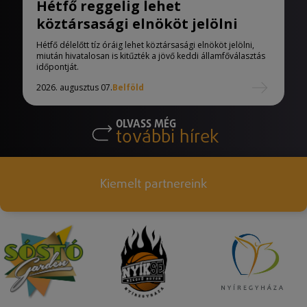
Hétfő reggelig lehet
köztársasági elnököt jelölni
Hétfő délelőtt tíz óráig lehet köztársasági elnököt jelölni,
miután hivatalosan is kitűzték a jövő keddi államfőválasztás
időpontját.
2026. augusztus 07.
Belföld
OLVASS MÉG
további hírek
Kiemelt partnereink