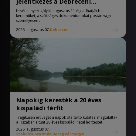
jelentkezés a Debreceni
Egyetemen
felvételt nyert gólyák augusztus 11-éig adhatják be
kérelmüket, a szükséges dokumentumokat postán vagy
személyesen .
2026. augusztus 07.
Debrecen
Napokig keresték a 20 éves
kispaládi férfit
Tragikusan ért véget a napok óta tartó kutatás: megtalálták
a Tiszában eltűnt 20 éves kispaládi fiatal holttestét.
2026. augusztus 07.
Szabolcs-Szatmár-Bereg vármegye