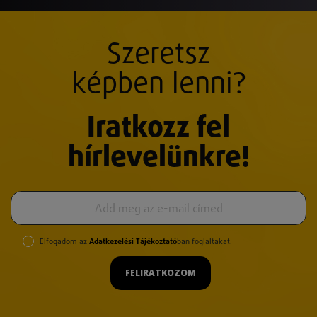
Szeretsz
képben lenni?
Iratkozz fel
hírlevelünkre!
Elfogadom az
Adatkezelési Tájékoztató
ban foglaltakat.
FELIRATKOZOM