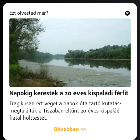
Ezt olvastad már?
Hallgasd és nézd
ONLINE
Csütörtökig még módosítható a
felvételi sorrend
2026. július 08.
Belföld
Csütörtökig módosíthatják a felsőoktatási felvételizők a
megjelölt szakok sorrendjét az E-felvételi rendszerben.
Napokig keresték a 20 éves kispaládi férfit
Ugyancsak július 9-éig pótolhatók a hiányzó
dokumentumok.
Tragikusan ért véget a napok óta tartó kutatás:
megtalálták a Tiszában eltűnt 20 éves kispaládi
fiatal holttestét.
Bővebben >>