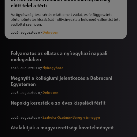
előtt felel a férfi
Az ügyészség testi sértés miatt emelt vádat, és felfüggesztett
börtönbüntetés kiszabását indítványozta a beismerő vallomást tett
vádlottal szemben.
2026. augusztus 07.
Debrecen
Folyamatos az ellátás a nyíregyházi nappali
melegedőben
2026. augusztus 07.
Nyíregyháza
Megnyílt a kollégiumi jelentkezés a Debreceni
Egyetemen
2026. augusztus 07.
Debrecen
Napokig keresték a 20 éves kispaládi férfit
2026. augusztus 07.
Szabolcs-Szatmár-Bereg vármegye
Átalakítják a magyarérettségi követelményeit