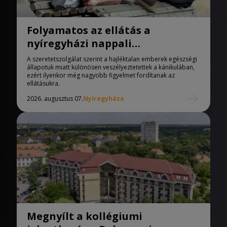
Folyamatos az ellátás a
nyíregyházi nappali
melegedőben
A szeretetszolgálat szerint a hajléktalan emberek egészségi
állapotuk miatt különösen veszélyeztetettek a kánikulában,
ezért ilyenkor még nagyobb figyelmet fordítanak az
ellátásukra.
2026. augusztus 07.
Nyíregyháza
Megnyílt a kollégiumi