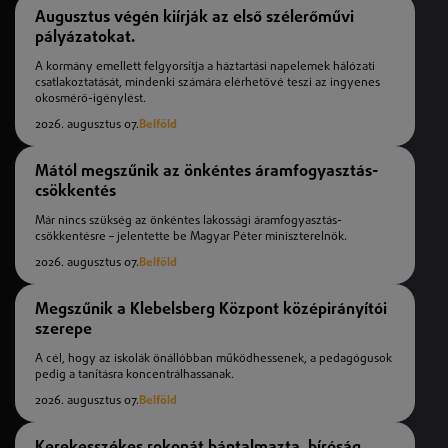
Augusztus végén kiírják az első szélerőművi
pályázatokat.
A kormány emellett felgyorsítja a háztartási napelemek hálózati
csatlakoztatását, mindenki számára elérhetővé teszi az ingyenes
okosmérő-igénylést.
2026. augusztus 07.
Belföld
Mától megszűnik az önkéntes áramfogyasztás-
csökkentés
Már nincs szükség az önkéntes lakossági áramfogyasztás-
csökkentésre – jelentette be Magyar Péter miniszterelnök.
2026. augusztus 07.
Belföld
Megszűnik a Klebelsberg Központ középirányítói
szerepe
A cél, hogy az iskolák önállóbban működhessenek, a pedagógusok
pedig a tanításra koncentrálhassanak.
2026. augusztus 07.
Belföld
Kerekesszékes rokonát bántalmazta, bíróság