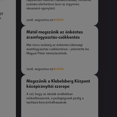
napelemek hálózati csatlakoztatását, mindenki
számára elérhetővé teszi az ingyenes
okosmérő-igénylést.
ogy
a
2026. augusztus 07.
Belföld
Mától megszűnik az önkéntes
áramfogyasztás-csökkentés
Már nincs szükség az önkéntes lakossági
áramfogyasztás-csökkentésre – jelentette be
Magyar Péter miniszterelnök.
2026. augusztus 07.
Belföld
Megszűnik a Klebelsberg Központ
középirányítói szerepe
A cél, hogy az iskolák önállóbban
működhessenek, a pedagógusok pedig a
tanításra koncentrálhassanak.