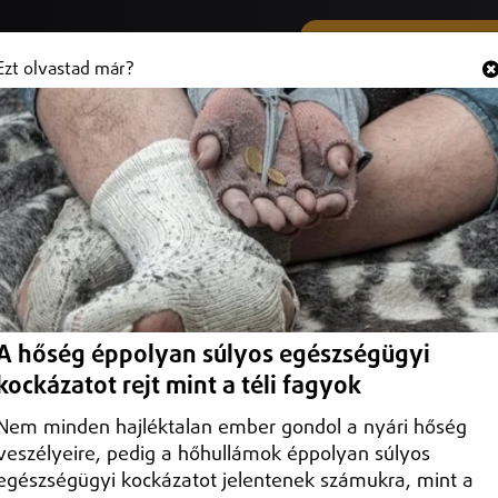
SMS ÉS VIBER SZÁMUNK
Hallgasd és
+36 (20) 316 3000
Ezt olvastad már?
szteni az MVM ügyfeleit, már sms-
olyan e-mail érkezik, ami megszólalásig hasonlít a cég hivatalos
A hőség éppolyan súlyos egészségügyi
kockázatot rejt mint a téli fagyok
Nem minden hajléktalan ember gondol a nyári hőség
veszélyeire, pedig a hőhullámok éppolyan súlyos
egészségügyi kockázatot jelentenek számukra, mint a