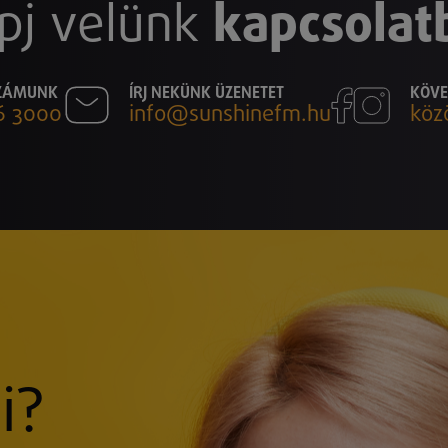
pj velünk
kapcsolat
SZÁMUNK
ÍRJ NEKÜNK ÜZENETET
KÖVE
6 3000
info@sunshinefm.hu
köz
i?