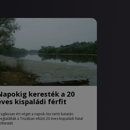
Napokig keresték a 20
éves kispaládi férfit
ragikusan ért véget a napok óta tartó kutatás:
egtalálták a Tiszában eltűnt 20 éves kispaládi fiatal
olttestét.