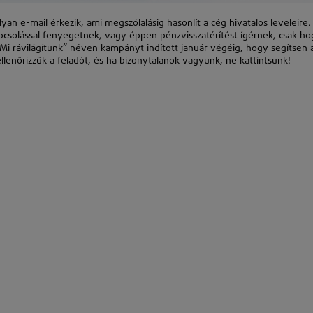
yan e-mail érkezik, ami megszólalásig hasonlít a cég hivatalos leveleire.
apcsolással fenyegetnek, vagy éppen pénzvisszatérítést ígérnek, csak h
Mi rávilágítunk” néven kampányt indított január végéig, hogy segítsen 
llenőrizzük a feladót, és ha bizonytalanok vagyunk, ne kattintsunk!