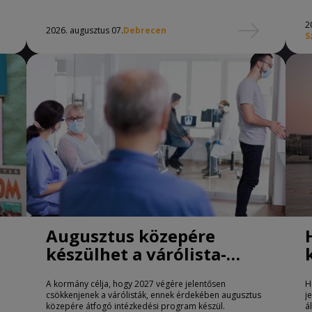
2
2026. augusztus 07.
Debrecen
S
Augusztus közepére
készülhet a várólista-
csökkentő program
A kormány célja, hogy 2027 végére jelentősen
H
csökkenjenek a várólisták, ennek érdekében augusztus
j
közepére átfogó intézkedési program készül.
á