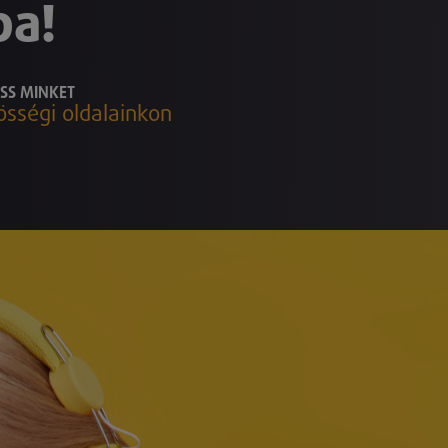
ba!
SS MINKET
össégi oldalainkon