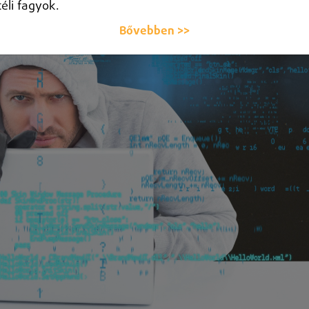
téli fagyok.
Bővebben >>