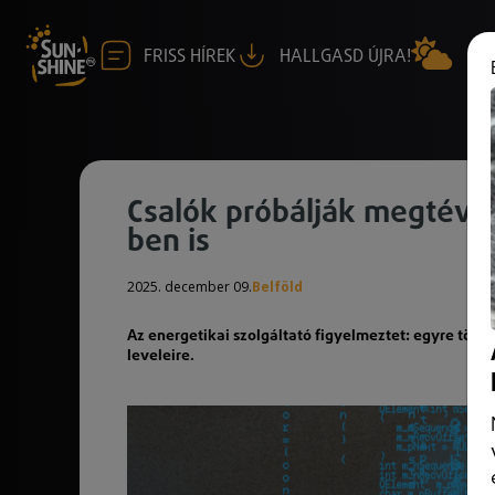
FRISS HÍREK
HALLGASD ÚJRA!
Csalók próbálják megtéve
ben is
2025. december 09.
Belföld
Az energetikai szolgáltató figyelmeztet: egyre több 
leveleire.