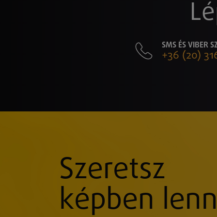
Lé
SMS ÉS VIBER 
+36 (20) 31
Szeretsz
képben lenn