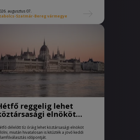
026. augusztus 07.
zabolcs-Szatmár-Bereg vármegye
Hétfő reggelig lehet
köztársasági elnököt
jelölni
étfő délelőtt tíz óráig lehet köztársasági elnököt
elölni, miután hivatalosan is kitűzték a jövő keddi
llamfőválasztás időpontját.