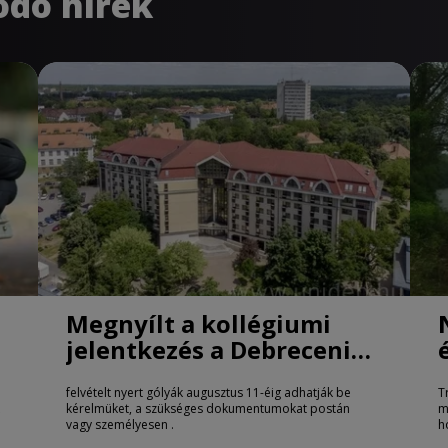
ódó hírek
Megnyílt a kollégiumi
jelentkezés a Debreceni
Egyetemen
felvételt nyert gólyák augusztus 11-éig adhatják be
T
kérelmüket, a szükséges dokumentumokat postán
m
vagy személyesen .
h