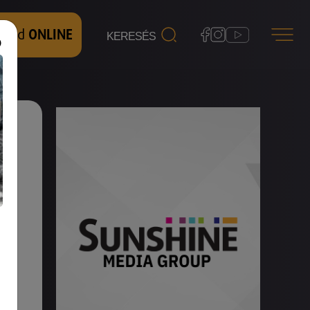
 nézd
ONLINE