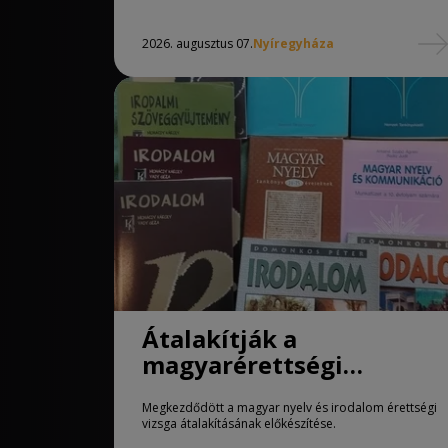
2026. augusztus 07.
Nyíregyháza
Átalakítják a
magyarérettségi
követelményeit
Megkezdődött a magyar nyelv és irodalom érettségi
vizsga átalakításának előkészítése.