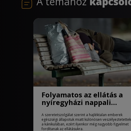
A témához
kapcsol
Folyamatos az ellátás a
nyíregyházi nappali
melegedőben
A szeretetszolgálat szerint a hajléktalan emberek
egészségi állapotuk miatt különösen veszélyeztetettek
a kánikulában, ezért ilyenkor még nagyobb figyelmet
fordítanak az ellátásukra.