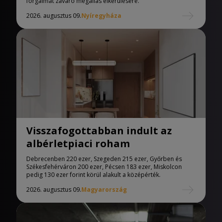
forgalmat zavaró megállás elkerülésére.
2026. augusztus 09.
Nyíregyháza
Visszafogottabban indult az
albérletpiaci roham
Debrecenben 220 ezer, Szegeden 215 ezer, Győrben és
Székesfehérváron 200 ezer, Pécsen 183 ezer, Miskolcon
pedig 130 ezer forint körül alakult a középérték.
2026. augusztus 09.
Magyarország