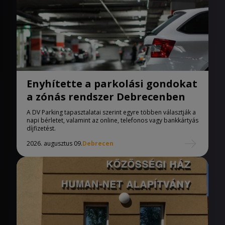
Enyhítette a parkolási gondokat
a zónás rendszer Debrecenben
A DV Parking tapasztalatai szerint egyre többen választják a
napi bérletet, valamint az online, telefonos vagy bankkártyás
díjfizetést.
2026. augusztus 09.
Debrecen