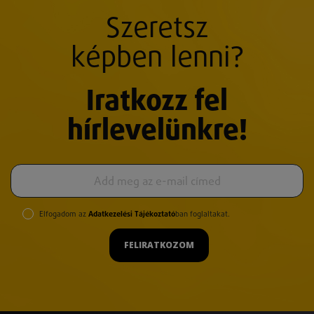
Szeretsz
képben lenni?
Iratkozz fel
hírlevelünkre!
Elfogadom az
Adatkezelési Tájékoztató
ban foglaltakat.
FELIRATKOZOM