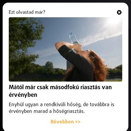
Ezt olvastad már?
Hallgasd és nézd
ONLINE
Csaló klímaszerelőkre
figyelmeztetnek Debrecenben
2026. július 06.
Debrecen
A tapasztalatok szerint a túl kedvező árak és a teljes előleg
kérése intő jel lehet, a rossz döntés pedig akár jelentős
Mától már csak másodfokú riasztás van
anyagi kárral is járhat.
érvényben
Enyhül ugyan a rendkívüli hőség, de továbbra is
érvényben marad a hőségriasztás.
Bővebben >>