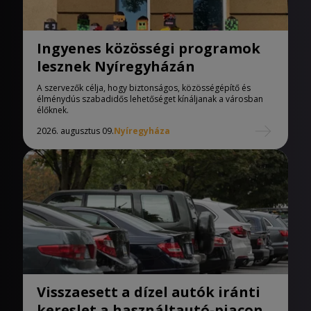
Ingyenes közösségi programok
lesznek Nyíregyházán
A szervezők célja, hogy biztonságos, közösségépítő és
élménydús szabadidős lehetőséget kínáljanak a városban
élőknek.
2026. augusztus 09.
Nyíregyháza
Visszaesett a dízel autók iránti
kereslet a használtautó-piacon