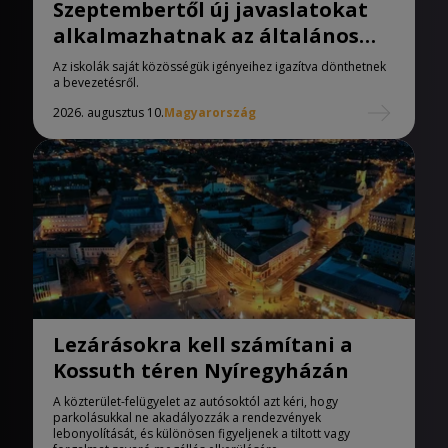
Szeptembertől új javaslatokat
alkalmazhatnak az általános
iskolák
Az iskolák saját közösségük igényeihez igazítva dönthetnek
a bevezetésről.
2026. augusztus 10.
Magyarország
Lezárásokra kell számítani a
Kossuth téren Nyíregyházán
A közterület-felügyelet az autósoktól azt kéri, hogy
parkolásukkal ne akadályozzák a rendezvények
lebonyolítását, és különösen figyeljenek a tiltott vagy