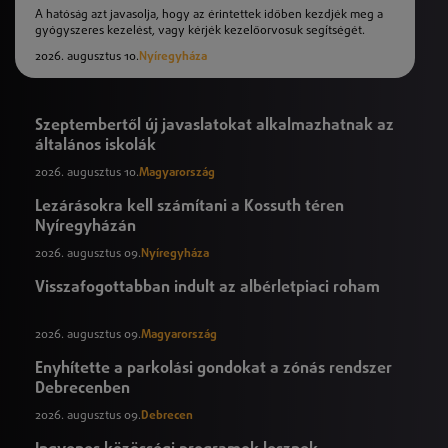
A hatóság azt javasolja, hogy az érintettek időben kezdjék meg a
gyógyszeres kezelést, vagy kérjék kezelőorvosuk segítségét.
2026. augusztus 10.
Nyíregyháza
Szeptembertől új javaslatokat alkalmazhatnak az
általános iskolák
2026. augusztus 10.
Magyarország
Lezárásokra kell számítani a Kossuth téren
Nyíregyházán
2026. augusztus 09.
Nyíregyháza
Visszafogottabban indult az albérletpiaci roham
2026. augusztus 09.
Magyarország
Enyhítette a parkolási gondokat a zónás rendszer
Debrecenben
2026. augusztus 09.
Debrecen