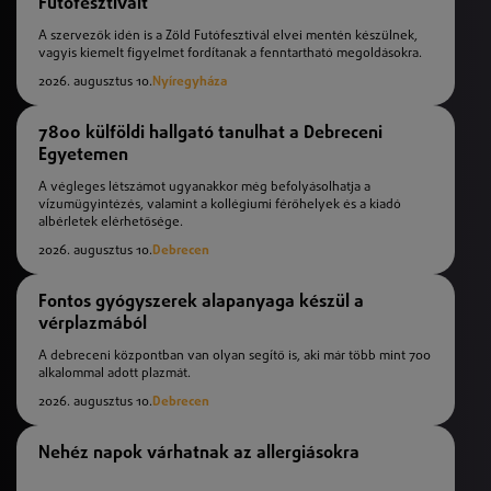
Futófesztivált
A szervezők idén is a Zöld Futófesztivál elvei mentén készülnek,
vagyis kiemelt figyelmet fordítanak a fenntartható megoldásokra.
2026. augusztus 10.
Nyíregyháza
7800 külföldi hallgató tanulhat a Debreceni
Egyetemen
A végleges létszámot ugyanakkor még befolyásolhatja a
vízumügyintézés, valamint a kollégiumi férőhelyek és a kiadó
albérletek elérhetősége.
2026. augusztus 10.
Debrecen
Fontos gyógyszerek alapanyaga készül a
vérplazmából
A debreceni központban van olyan segítő is, aki már több mint 700
alkalommal adott plazmát.
2026. augusztus 10.
Debrecen
Nehéz napok várhatnak az allergiásokra