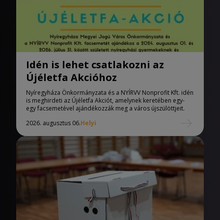
Idén is lehet csatlakozni az
Újéletfa Akcióhoz
Nyíregyháza Önkormányzata és a NYÍRVV Nonprofit Kft. idén
is meghirdeti az Újéletfa Akciót, amelynek keretében egy-
egy facsemetével ajándékozzák meg a város újszülöttjeit.
2026. augusztus 06.
Helyi