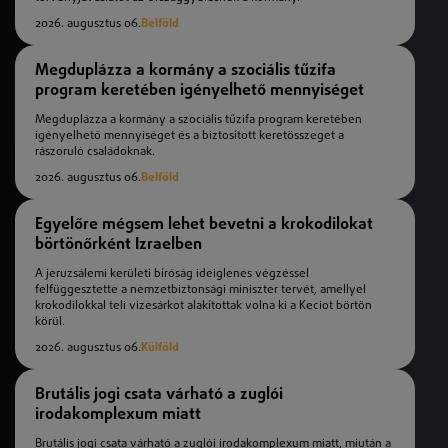
2026. augusztus 06.
Belföld
Megduplázza a kormány a szociális tűzifa
program keretében igényelhető mennyiséget
Megduplázza a kormány a szociális tűzifa program keretében
igényelhető mennyiséget és a biztosított keretösszeget a
rászoruló családoknak.
2026. augusztus 06.
Belföld
Egyelőre mégsem lehet bevetni a krokodilokat
börtönőrként Izraelben
A jeruzsálemi kerületi bíróság ideiglenes végzéssel
felfüggesztette a nemzetbiztonsági miniszter tervét, amellyel
krokodilokkal teli vizesárkot alakítottak volna ki a Keciot börtön
körül.
2026. augusztus 06.
Külföld
Brutális jogi csata várható a zuglói
irodakomplexum miatt
Brutális jogi csata várható a zuglói irodakomplexum miatt, miután a