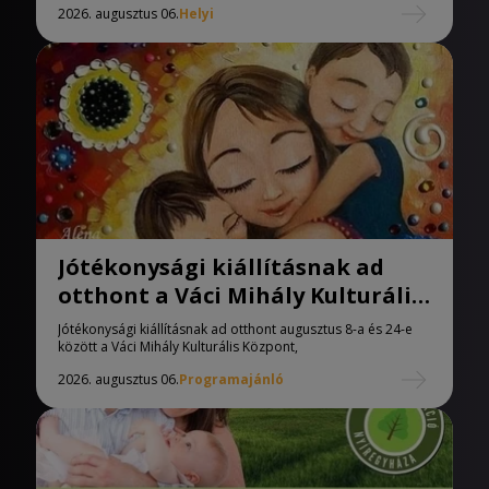
2026. augusztus 06.
Helyi
Jótékonysági kiállításnak ad
otthont a Váci Mihály Kulturális
Központ
Jótékonysági kiállításnak ad otthont augusztus 8-a és 24-e
között a Váci Mihály Kulturális Központ,
2026. augusztus 06.
Programajánló