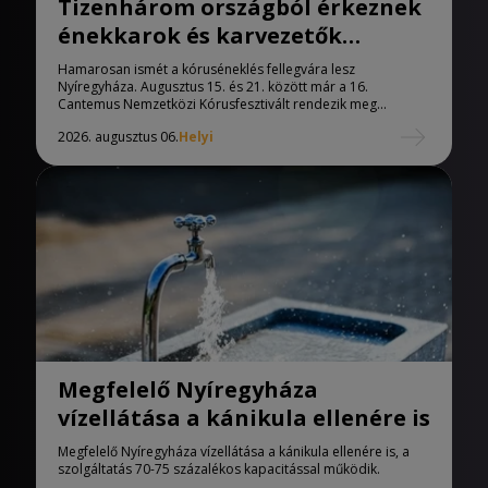
Tizenhárom országból érkeznek
énekkarok és karvezetők
Nyíregyházára
Hamarosan ismét a kóruséneklés fellegvára lesz
Nyíregyháza. Augusztus 15. és 21. között már a 16.
Cantemus Nemzetközi Kórusfesztivált rendezik meg...
2026. augusztus 06.
Helyi
Megfelelő Nyíregyháza
vízellátása a kánikula ellenére is
Megfelelő Nyíregyháza vízellátása a kánikula ellenére is, a
szolgáltatás 70-75 százalékos kapacitással működik.