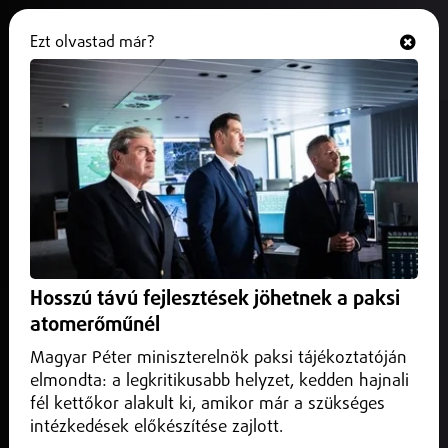
Ezt olvastad már?
Hallgasd és nézd
ONLINE
Civil véradást szerveznek
Nyíregyházán
2025. szeptember 24.
Nyíregyháza
Mentsen meg ön is három életet! - ezzel a mottóval hirdetik
meg a XIII. Civil véradást Nyíregyházán.
Hosszú távú fejlesztések jöhetnek a paksi
atomerőműnél
Magyar Péter miniszterelnök paksi tájékoztatóján
elmondta: a legkritikusabb helyzet, kedden hajnali
fél kettőkor alakult ki, amikor már a szükséges
intézkedések előkészítése zajlott.