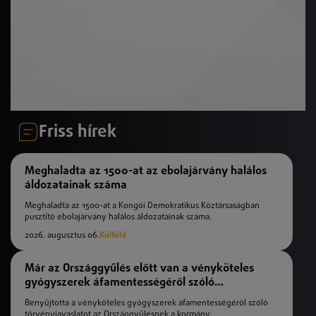
Friss hírek
Meghaladta az 1500-at az ebolajárvány halálos
áldozatainak száma
Meghaladta az 1500-at a Kongói Demokratikus Köztársaságban
pusztító ebolajárvány halálos áldozatainak száma.
2026. augusztus 06.
Külföld
Már az Országgyűlés előtt van a vényköteles
gyógyszerek áfamentességéről szóló
törvényjavaslat
Benyújtotta a vényköteles gyógyszerek áfamentességéről szóló
törvényjavaslatot az Országgyűlésnek a kormány.