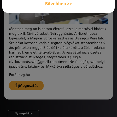
Bővebben >>
Mentsen meg ön is három életet!- ezzel a mottóval hirdetik
meg a XIII. Civil véradást Nyíregyházán. A Hierotheosz
Egyesület, a Magyar Vöröskereszt és az Országos Vérellátó
Szolgálat közösen várja a segíteni vágyókat szeptember 26-
án, pénteken reggel 8 és déli 12 óra között, a Zöld irodaház
harmadik emeleti tárgyalójában. A részvételhez előzetes
regisztráció szükséges, szeptember 24-éig a
civilkozpontszszb@gmail.com címen. Ne feledjék, személyi
igazolvány, lakcím- és TAJ-kártya szükséges a véradáshoz.
Fotó: hvg.hu
Megosztás
Nyíregyháza