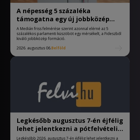
A népesség 5 százaléka
támogatna egy új jobbközép
pártot
A Medián friss felmérése szerint azonnal elérné az 5
százalékos parlamenti küszöböt egy mérsékelt, a Fideszből
kiváló jobbközép formáció.
2026. augusztus 06.
Belföld
Legkésőbb augusztus 7-én éjfélig
lehet jelentkezni a pótfelvételi
eljárásban
Legkésőbb 2026. augusztus 7-én éjfélig lehet jelentkezni a