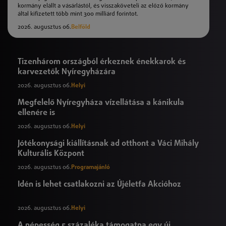
kormány elállt a vásárlástól, és visszaköveteli az előző kormány
által kifizetett több mint 300 milliárd forintot.
2026. augusztus 06.
Belföld
Tizenhárom országból érkeznek énekkarok és
karvezetők Nyíregyházára
2026. augusztus 06.
Helyi
Megfelelő Nyíregyháza vízellátása a kánikula
ellenére is
2026. augusztus 06.
Helyi
Jótékonysági kiállításnak ad otthont a Váci Mihály
Kulturális Központ
2026. augusztus 06.
Programajánló
Idén is lehet csatlakozni az Újéletfa Akcióhoz
2026. augusztus 06.
Helyi
A népesség 5 százaléka támogatna egy új