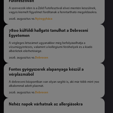
Futófesztivált
A szervezők idén is a Zöld Futófesztivál elvei mentén készülnek,
vagyis kiemelt figyelmet fordítanak a fenntartható megoldásokra.
2026. augusztus 10.
Nyíregyháza
7800 külföldi hallgató tanulhat a Debreceni
Egyetemen
A végleges létszámot ugyanakkor még befolyásolhatja a
vízumügyintézés, valamint a kollégiumi férőhelyek és a kiadó
albérletek elérhetősége.
2026. augusztus 10.
Debrecen
Fontos gyógyszerek alapanyaga készül a
vérplazmából
A debreceni központban van olyan segítő is, aki már több mint 700
alkalommal adott plazmát.
2026. augusztus 10.
Debrecen
Nehéz napok várhatnak az allergiásokra