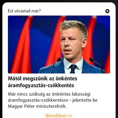
Ezt olvastad már?
Hallgasd és nézd
ONLINE
Bekeményít a kormány Kelet-
Magyarországon az aszály miatt
2025. július 07.
Szabolcs-Szatmár-Bereg vármegye
A kormány új rendelettervezetet készített elő, amely
szigorítaná a felszín alatti vízhasználatot Kelet-
Mától megszűnik az önkéntes
Magyarországon, az ivóvízkészletek védelme érdekében.
áramfogyasztás-csökkentés
Már nincs szükség az önkéntes lakossági
áramfogyasztás-csökkentésre – jelentette be
Magyar Péter miniszterelnök.
Bővebben >>