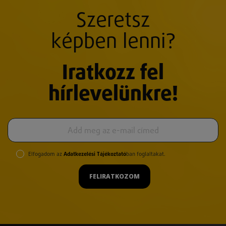
Szeretsz
képben lenni?
Iratkozz fel
hírlevelünkre!
Elfogadom az
Adatkezelési Tájékoztató
ban foglaltakat.
FELIRATKOZOM