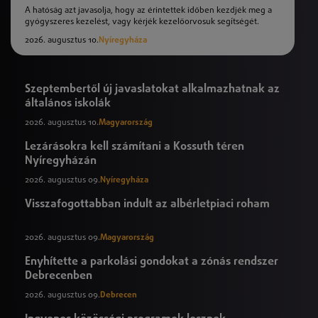
A hatóság azt javasolja, hogy az érintettek időben kezdjék meg a
gyógyszeres kezelést, vagy kérjék kezelőorvosuk segítségét.
2026. augusztus 10.
Nyíregyháza
Szeptembertől új javaslatokat alkalmazhatnak az
általános iskolák
2026. augusztus 10.
Magyarország
Lezárásokra kell számítani a Kossuth téren
Nyíregyházán
2026. augusztus 09.
Nyíregyháza
Visszafogottabban indult az albérletpiaci roham
2026. augusztus 09.
Magyarország
Enyhítette a parkolási gondokat a zónás rendszer
Debrecenben
2026. augusztus 09.
Debrecen