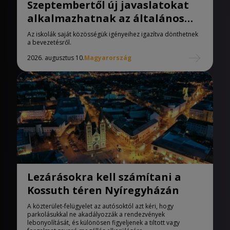
Szeptembertől új javaslatokat
alkalmazhatnak az általános
iskolák
Az iskolák saját közösségük igényeihez igazítva dönthetnek
a bevezetésről.
2026. augusztus 10.
Magyarország
Lezárásokra kell számítani a
Kossuth téren Nyíregyházán
A közterület-felügyelet az autósoktól azt kéri, hogy
parkolásukkal ne akadályozzák a rendezvények
lebonyolítását, és különösen figyeljenek a tiltott vagy