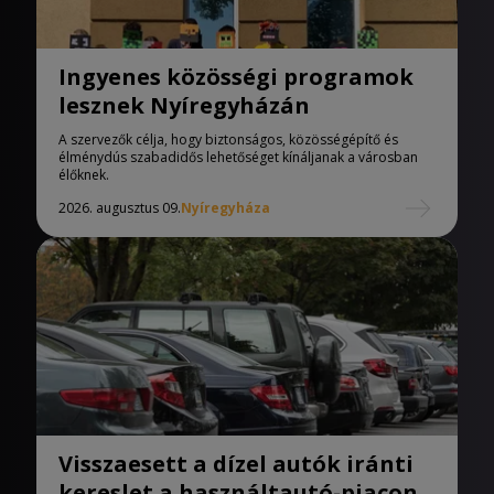
Ingyenes közösségi programok
lesznek Nyíregyházán
A szervezők célja, hogy biztonságos, közösségépítő és
élménydús szabadidős lehetőséget kínáljanak a városban
élőknek.
2026. augusztus 09.
Nyíregyháza
Visszaesett a dízel autók iránti
kereslet a használtautó-piacon