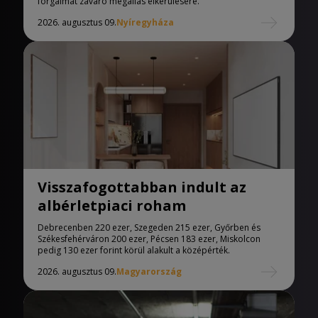
forgalmat zavaró megállás elkerülésére.
2026. augusztus 09.
Nyíregyháza
Visszafogottabban indult az
albérletpiaci roham
Debrecenben 220 ezer, Szegeden 215 ezer, Győrben és
Székesfehérváron 200 ezer, Pécsen 183 ezer, Miskolcon
pedig 130 ezer forint körül alakult a középérték.
2026. augusztus 09.
Magyarország