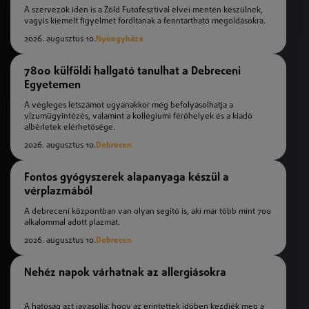
A szervezők idén is a Zöld Futófesztivál elvei mentén készülnek,
vagyis kiemelt figyelmet fordítanak a fenntartható megoldásokra.
2026. augusztus 10.
Nyíregyháza
7800 külföldi hallgató tanulhat a Debreceni
Egyetemen
A végleges létszámot ugyanakkor még befolyásolhatja a
vízumügyintézés, valamint a kollégiumi férőhelyek és a kiadó
albérletek elérhetősége.
2026. augusztus 10.
Debrecen
Fontos gyógyszerek alapanyaga készül a
vérplazmából
A debreceni központban van olyan segítő is, aki már több mint 700
alkalommal adott plazmát.
2026. augusztus 10.
Debrecen
Nehéz napok várhatnak az allergiásokra
A hatóság azt javasolja, hogy az érintettek időben kezdjék meg a