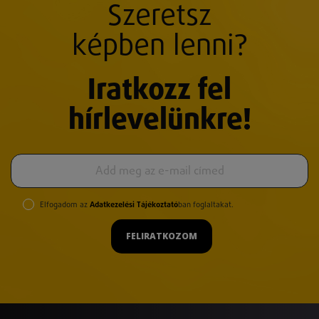
Szeretsz
képben lenni?
Iratkozz fel
hírlevelünkre!
Elfogadom az
Adatkezelési Tájékoztató
ban foglaltakat.
FELIRATKOZOM