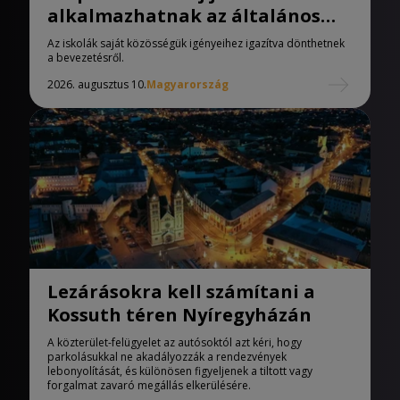
alkalmazhatnak az általános
iskolák
Az iskolák saját közösségük igényeihez igazítva dönthetnek
a bevezetésről.
2026. augusztus 10.
Magyarország
Lezárásokra kell számítani a
Kossuth téren Nyíregyházán
A közterület-felügyelet az autósoktól azt kéri, hogy
parkolásukkal ne akadályozzák a rendezvények
lebonyolítását, és különösen figyeljenek a tiltott vagy
forgalmat zavaró megállás elkerülésére.