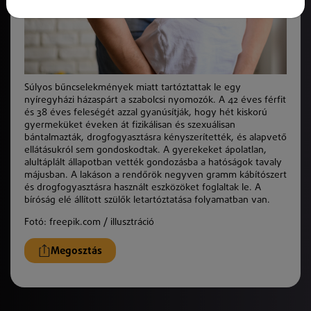
Súlyos bűncselekmények miatt tartóztattak le egy
nyíregyházi házaspárt a szabolcsi nyomozók. A 42 éves férfit
és 38 éves feleségét azzal gyanúsítják, hogy hét kiskorú
gyermeküket éveken át fizikálisan és szexuálisan
bántalmazták, drogfogyasztásra kényszerítették, és alapvető
ellátásukról sem gondoskodtak. A gyerekeket ápolatlan,
alultáplált állapotban vették gondozásba a hatóságok tavaly
májusban. A lakáson a rendőrök negyven gramm kábítószert
és drogfogyasztásra használt eszközöket foglaltak le. A
bíróság elé állított szülők letartóztatása folyamatban van.
Fotó: freepik.com / illusztráció
Megosztás