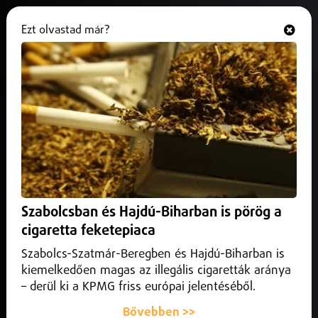
Ezt olvastad már?
Hallgasd és nézd
ONLINE
Bedrogozták kiskorú gyermeküket
is
2026. június 04.
Szabolcs-Szatmár-Bereg vármegye
Súlyos bűncselekmények miatt tartóztattak le egy
nyíregyházi házaspárt a szabolcsi nyomozók.
Szabolcsban és Hajdú-Biharban is pörög a
cigaretta feketepiaca
Szabolcs-Szatmár-Beregben és Hajdú-Biharban is
kiemelkedően magas az illegális cigaretták aránya
– derül ki a KPMG friss európai jelentéséből.
Bővebben >>