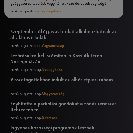
gyógyszeres kezelést, vagy kérjék kezelőorvosuk segítségét.
2026. augusztus 10.
Nyíregyháza
Szeptembertől új javaslatokat alkalmazhatnak az
általános iskolák
2026. augusztus 10.
Magyarország
Lezárásokra kell számítani a Kossuth téren
Nyíregyházán
2026. augusztus 09.
Nyíregyháza
Visszafogottabban indult az albérletpiaci roham
2026. augusztus 09.
Magyarország
Enyhítette a parkolási gondokat a zónás rendszer
Debrecenben
2026. augusztus 09.
Debrecen
Ingyenes közösségi programok lesznek