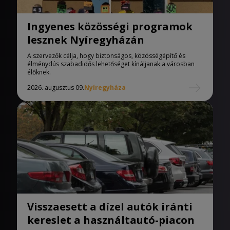
Ingyenes közösségi programok
lesznek Nyíregyházán
A szervezők célja, hogy biztonságos, közösségépítő és
élménydús szabadidős lehetőséget kínáljanak a városban
élőknek.
2026. augusztus 09.
Nyíregyháza
Visszaesett a dízel autók iránti
kereslet a használtautó-piacon