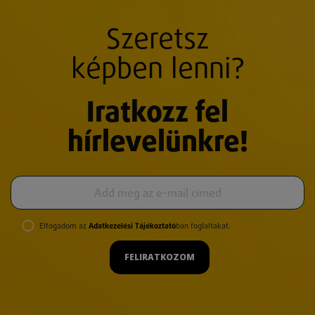
Szeretsz
képben lenni?
Iratkozz fel
hírlevelünkre!
Elfogadom az
Adatkezelési Tájékoztató
ban foglaltakat.
FELIRATKOZOM