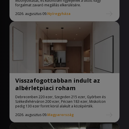
lebonyolítását, és különösen figyeljenek a tiltott vagy
forgalmat zavaró megállás elkerülésére.
2026. augusztus 09.
Nyíregyháza
Visszafogottabban indult az
albérletpiaci roham
Debrecenben 220 ezer, Szegeden 215 ezer, Győrben és
Székesfehérváron 200 ezer, Pécsen 183 ezer, Miskolcon
pedig 130 ezer forint körül alakult a középérték.
2026. augusztus 09.
Magyarország