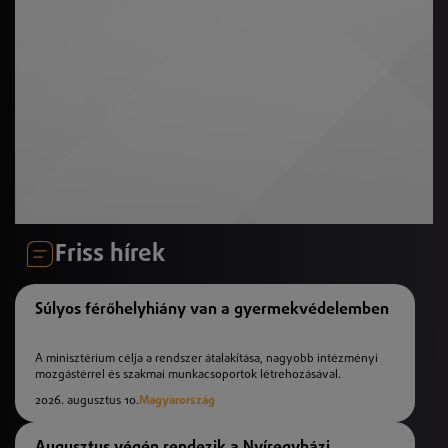
Friss hírek
Súlyos férőhelyhiány van a gyermekvédelemben
A minisztérium célja a rendszer átalakítása, nagyobb intézményi
mozgástérrel és szakmai munkacsoportok létrehozásával.
2026. augusztus 10.
Magyarország
Augusztus végén rendezik a Nyíregyházi