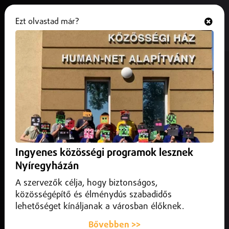
Ezt olvastad már?
Hallgasd és nézd
ONLINE
Battai Sugár aranyérmes az
európai körversenyen
2025. február 16.
Sport
Battai Sugár aranyérmes lett az U23-as kard európai
körversenyen, amely a hazai felnőtt válogatásba is
Ingyenes közösségi programok lesznek
beszámít.
Nyíregyházán
A szervezők célja, hogy biztonságos,
közösségépítő és élménydús szabadidős
lehetőséget kínáljanak a városban élőknek.
Bővebben >>