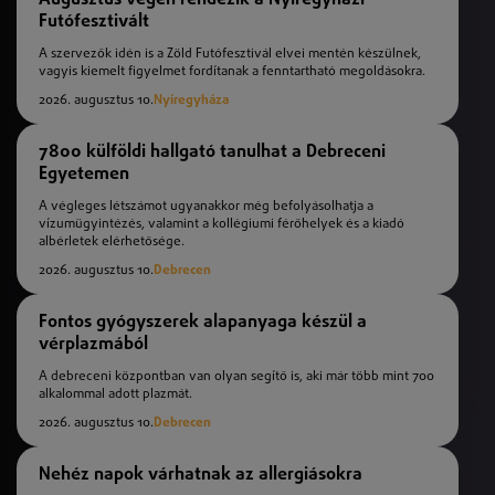
Futófesztivált
A szervezők idén is a Zöld Futófesztivál elvei mentén készülnek,
vagyis kiemelt figyelmet fordítanak a fenntartható megoldásokra.
2026. augusztus 10.
Nyíregyháza
7800 külföldi hallgató tanulhat a Debreceni
Egyetemen
A végleges létszámot ugyanakkor még befolyásolhatja a
vízumügyintézés, valamint a kollégiumi férőhelyek és a kiadó
albérletek elérhetősége.
2026. augusztus 10.
Debrecen
Fontos gyógyszerek alapanyaga készül a
vérplazmából
A debreceni központban van olyan segítő is, aki már több mint 700
alkalommal adott plazmát.
2026. augusztus 10.
Debrecen
Nehéz napok várhatnak az allergiásokra