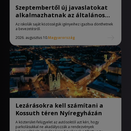
Szeptembertől új javaslatokat
alkalmazhatnak az általános
iskolák
Az iskolák saját közösségük igényeihez igazítva dönthetnek
a bevezetésről.
2026. augusztus 10.
Magyarország
Lezárásokra kell számítani a
Kossuth téren Nyíregyházán
A közterület-felügyelet az autósoktól azt kéri, hogy
parkolásukkal ne akadályozzák a rendezvények