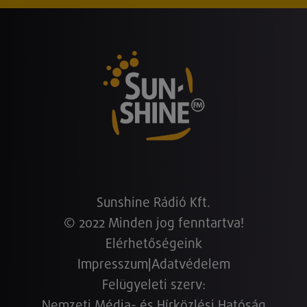
Sunshine Rádió Kft.
© 2022 Minden jog fenntartva!
Elérhetőségeink
Impresszum
|
Adatvédelem
Felügyeleti szerv:
Nemzeti Média- és Hírközlési Hatóság