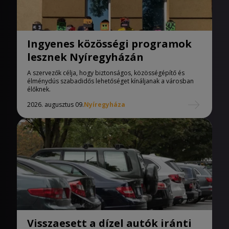
Ingyenes közösségi programok
lesznek Nyíregyházán
A szervezők célja, hogy biztonságos, közösségépítő és
élménydús szabadidős lehetőséget kínáljanak a városban
élőknek.
2026. augusztus 09.
Nyíregyháza
Visszaesett a dízel autók iránti