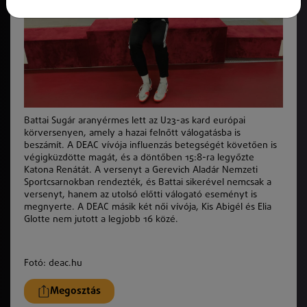
Battai Sugár aranyérmes lett az U23-as kard európai
körversenyen, amely a hazai felnőtt válogatásba is
beszámít. A DEAC vívója influenzás betegségét követően is
végigküzdötte magát, és a döntőben 15:8-ra legyőzte
Katona Renátát. A versenyt a Gerevich Aladár Nemzeti
Sportcsarnokban rendezték, és Battai sikerével nemcsak a
versenyt, hanem az utolsó előtti válogató eseményt is
megnyerte. A DEAC másik két női vívója, Kis Abigél és Elia
Glotte nem jutott a legjobb 16 közé.
Fotó: deac.hu
Megosztás