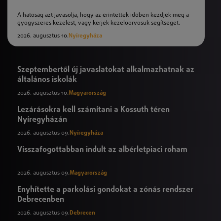
A hatóság azt javasolja, hogy az érintettek időben kezdjék meg a
gyógyszeres kezelést, vagy kérjék kezelőorvosuk segítségét.
2026. augusztus 10.
Nyíregyháza
Szeptembertől új javaslatokat alkalmazhatnak az
általános iskolák
2026. augusztus 10.
Magyarország
Lezárásokra kell számítani a Kossuth téren
Nyíregyházán
2026. augusztus 09.
Nyíregyháza
Visszafogottabban indult az albérletpiaci roham
2026. augusztus 09.
Magyarország
Enyhítette a parkolási gondokat a zónás rendszer
Debrecenben
2026. augusztus 09.
Debrecen