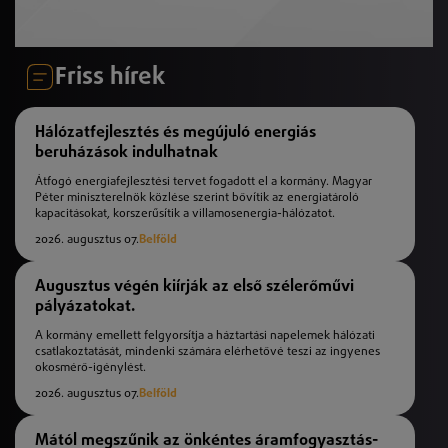
Friss hírek
Hálózatfejlesztés és megújuló energiás
beruházások indulhatnak
Átfogó energiafejlesztési tervet fogadott el a kormány. Magyar
Péter miniszterelnök közlése szerint bővítik az energiatároló
kapacitásokat, korszerűsítik a villamosenergia-hálózatot.
2026. augusztus 07.
Belföld
Augusztus végén kiírják az első szélerőművi
pályázatokat.
A kormány emellett felgyorsítja a háztartási napelemek hálózati
csatlakoztatását, mindenki számára elérhetővé teszi az ingyenes
okosmérő-igénylést.
2026. augusztus 07.
Belföld
Mától megszűnik az önkéntes áramfogyasztás-