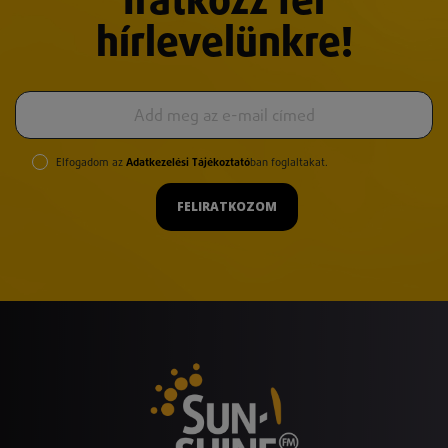
Iratkozz fel
hírlevelünkre!
Elfogadom az
Adatkezelési Tájékoztató
ban foglaltakat.
FELIRATKOZOM