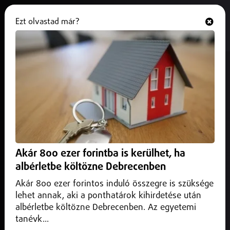
Ezt olvastad már?
Hallgasd és nézd
ONLINE
Az M3-as autópályán,a 117-es és a
127-es km között átterelik a
járműveket
2025. május 15.
Közlekedés infó
Az M3-as autópályán,a 117-es és a 127-es km között
Akár 800 ezer forintba is kerülhet, ha
átterelik a járműveket
albérletbe költözne Debrecenben
Akár 800 ezer forintos induló összegre is szüksége
lehet annak, aki a ponthatárok kihirdetése után
albérletbe költözne Debrecenben. Az egyetemi
tanévk...