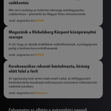
csökkentés
Már nincs szükség az önkéntes lakossági áramfogyasztás-
csökkentésre – jelentette be Magyar Péter miniszterelnök.
2026. augusztus 07.
Belföld
Megszűnik a Klebelsberg Központ középirányítói
szerepe
A cél, hogy az iskolák önállóbban működhessenek, a pedagógusok
pedig a tanításra koncentrálhassanak.
2026. augusztus 07.
Belföld
Kerekesszékes rokonát bántalmazta, bíróság
előtt felel a férfi
Az ügyészség testi sértés miatt emelt vádat, és felfüggesztett
börtönbüntetés kiszabását indítványozta a beismerő vallomást tett
vádlottal szemben.
2026. augusztus 07.
Debrecen
Folyamatos az ellátás a nyíregyházi nappali