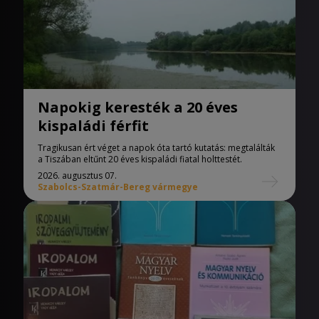
Napokig keresték a 20 éves
kispaládi férfit
Tragikusan ért véget a napok óta tartó kutatás: megtalálták
a Tiszában eltűnt 20 éves kispaládi fiatal holttestét.
2026. augusztus 07.
Szabolcs-Szatmár-Bereg vármegye