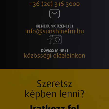
+36 (20) 316 3000
ÍRJ NEKÜNK ÜZENETET
info@sunshinefm.hu
KÖVESS MINKET
közösségi oldalainkon
Szeretsz
képben lenni?