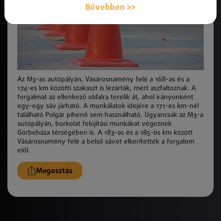
Bővebben >>
Az M3-as autópályán, Vásárosnamény felé a 168-as és a
174-es km közötti szakaszt is lezárták, mert aszfaltoznak. A
forgalmat az ellenkező oldalra terelik át, ahol irányonként
egy-egy sáv járható. A munkálatok idejére a 171-es km-nél
található Polgár pihenő sem használható. Ugyancsak az M3-a
autópályán, burkolat felújítási munkákat végeznek
Görbeháza térségében is. A 183-as és a 185-ös km között
Vásárosnamény felé a belső sávot elkerítették a forgalom
elől.
Megosztás