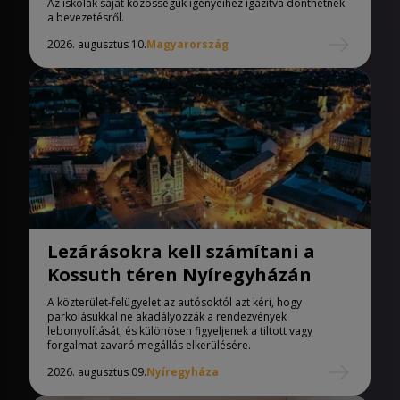
Az iskolák saját közösségük igényeihez igazítva dönthetnek
a bevezetésről.
2026. augusztus 10.
Magyarország
Lezárásokra kell számítani a
Kossuth téren Nyíregyházán
A közterület-felügyelet az autósoktól azt kéri, hogy
parkolásukkal ne akadályozzák a rendezvények
lebonyolítását, és különösen figyeljenek a tiltott vagy
forgalmat zavaró megállás elkerülésére.
2026. augusztus 09.
Nyíregyháza