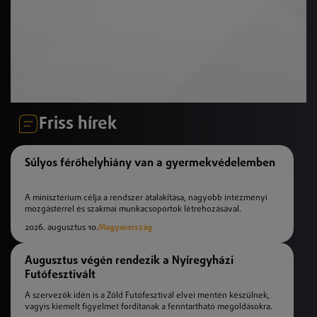
Friss hírek
Súlyos férőhelyhiány van a gyermekvédelemben
A minisztérium célja a rendszer átalakítása, nagyobb intézményi
mozgástérrel és szakmai munkacsoportok létrehozásával.
2026. augusztus 10.
Magyarország
Augusztus végén rendezik a Nyíregyházi
Futófesztivált
A szervezők idén is a Zöld Futófesztivál elvei mentén készülnek,
vagyis kiemelt figyelmet fordítanak a fenntartható megoldásokra.