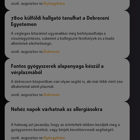
2026. augusztus 10.
Nyíregyháza
7800 külföldi hallgató tanulhat a Debreceni
Egyetemen
A végleges létszámot ugyanakkor még befolyásolhatja a
vízumügyintézés, valamint a kollégiumi férőhelyek és a kiadó
albérletek elérhetősége.
2026. augusztus 10.
Debrecen
Fontos gyógyszerek alapanyaga készül a
vérplazmából
A debreceni központban van olyan segítő is, aki már több mint 700
alkalommal adott plazmát.
2026. augusztus 10.
Debrecen
Nehéz napok várhatnak az allergiásokra
A hatóság azt javasolja, hogy az érintettek időben kezdjék meg a
gyógyszeres kezelést, vagy kérjék kezelőorvosuk segítségét.
2026. augusztus 10.
Nyíregyháza