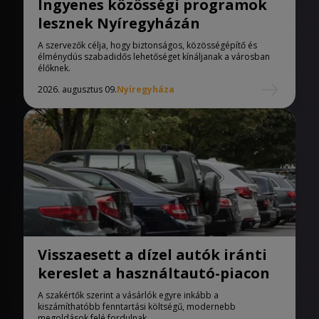
Ingyenes közösségi programok
lesznek Nyíregyházán
A szervezők célja, hogy biztonságos, közösségépítő és
élménydús szabadidős lehetőséget kínáljanak a városban
élőknek.
2026. augusztus 09.
Nyíregyháza
Visszaesett a dízel autók iránti
kereslet a használtautó-piacon
A szakértők szerint a vásárlók egyre inkább a
kiszámíthatóbb fenntartási költségű, modernebb
megoldások felé fordulnak.