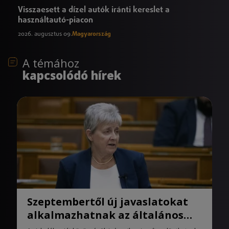
Visszaesett a dízel autók iránti kereslet a
használtautó-piacon
2026. augusztus 09.
Magyarország
A témához
kapcsolódó hírek
Szeptembertől új javaslatokat
alkalmazhatnak az általános
iskolák