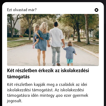
Ezt olvastad már?
Hallgasd és nézd
ONLINE
Az M3-as autópályán,
Vásárosnamény felé a 168-as és a
174-es km közötti szakaszt is
lezárták, mert aszfaltoznak.
2025. július 16.
Közlekedés infó
Két részletben érkezik az iskolakezdési
A forgalmat az ellenkező oldalra terelik át
támogatás
Két részletben kapják meg a családok az idei
iskolakezdési támogatást. Az iskolakezdési
támogatásra idén mintegy 400 ezer gyermek
jogosult.