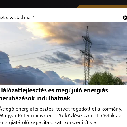
SMS ÉS VIBER SZÁMUNK
Hallgasd és
+36 (20) 316 3000
Ezt olvastad már?
ést építettek ki Vásárosnamény
ópontban lezárták a lehajtóágat.
Hálózatfejlesztés és megújuló energiás
beruházások indulhatnak
Átfogó energiafejlesztési tervet fogadott el a kormány.
Magyar Péter miniszterelnök közlése szerint bővítik az
energiatároló kapacitásokat, korszerűsítik a