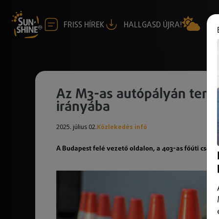
FRISS HÍREK
HALLGASD ÚJRA!
Az M3-as autópályán terel
irányába
2025. július 02.
Közlekedés infó
A Budapest felé vezető oldalon, a 403-as főúti csom