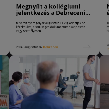
Megnyílt a kollégiumi
jelentkezés a Debreceni
Egyetemen
felvételt nyert gólyák augusztus 11-éig adhatják be
T
kérelmüket, a szükséges dokumentumokat postán
m
vagy személyesen .
h
2
2026. augusztus 07.
Debrecen
S