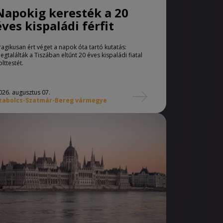
Napokig keresték a 20
éves kispaládi férfit
ragikusan ért véget a napok óta tartó kutatás:
egtalálták a Tiszában eltűnt 20 éves kispaládi fiatal
olttestét.
026. augusztus 07.
zabolcs-Szatmár-Bereg vármegye