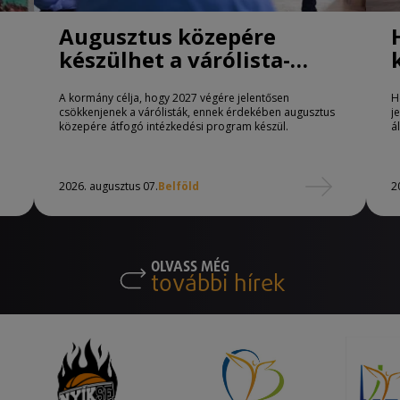
Augusztus közepére
készülhet a várólista-
csökkentő program
A kormány célja, hogy 2027 végére jelentősen
H
csökkenjenek a várólisták, ennek érdekében augusztus
j
közepére átfogó intézkedési program készül.
á
2026. augusztus 07.
Belföld
2
OLVASS MÉG
további hírek