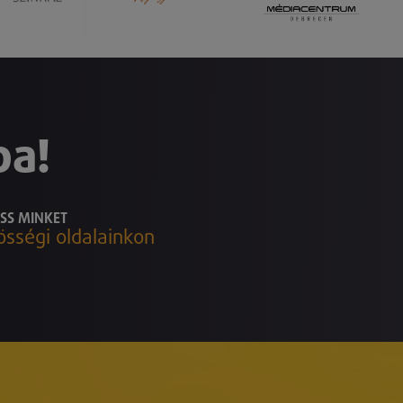
ba!
SS MINKET
össégi oldalainkon