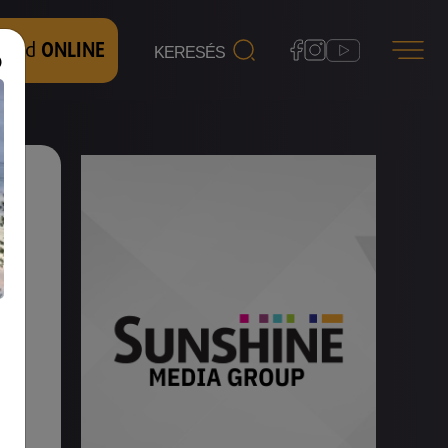
 nézd
ONLINE