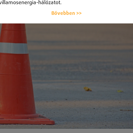
villamosenergia-hálózatot.
Bővebben >>