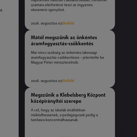
napelemek hálózati csatlakoztatását, mindenki
számára elérhetővé teszi az ingyenes
 a
okosmérő-igénylést.
2026. augusztus 07.
Belföld
Mától megszűnik az önkéntes
áramfogyasztás-csökkentés
Már nincs szükség az önkéntes lakossági
áramfogyasztás-csökkentésre – jelentette be
Magyar Péter miniszterelnök.
2026. augusztus 07.
Belföld
Megszűnik a Klebelsberg Központ
középirányítói szerepe
A cél, hogy az iskolák önállóbban
működhessenek, a pedagógusok pedig a
tanításra koncentrálhassanak.