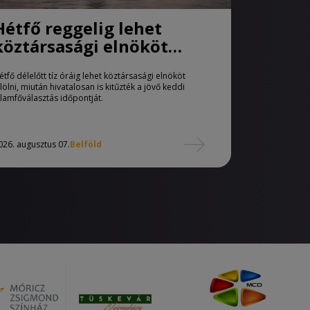
Hétfő reggelig lehet
köztársasági elnököt
jelölni
étfő délelőtt tíz óráig lehet köztársasági elnököt
elölni, miután hivatalosan is kitűzték a jövő keddi
llamfőválasztás időpontját.
026. augusztus 07.
Belföld