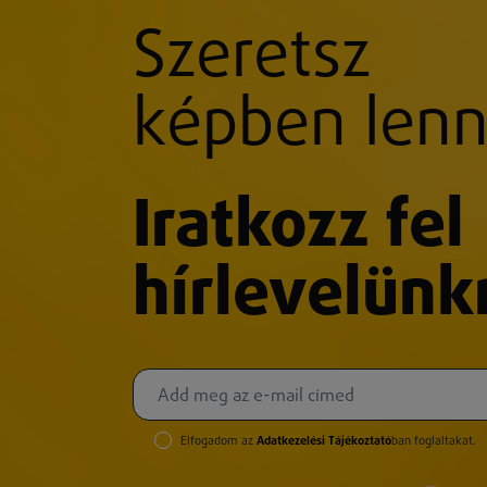
Szeretsz
képben lenn
Iratkozz fel
hírlevelünk
Elfogadom az
Adatkezelési Tájékoztató
ban foglaltakat.