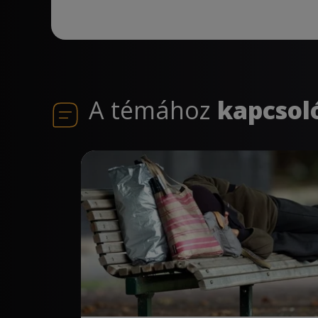
A témához
kapcsol