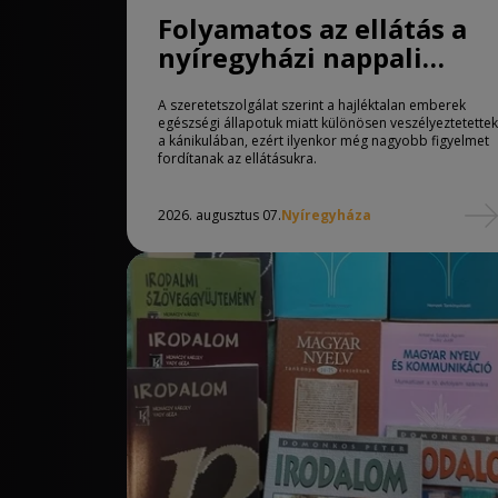
Folyamatos az ellátás a
nyíregyházi nappali
melegedőben
A szeretetszolgálat szerint a hajléktalan emberek
egészségi állapotuk miatt különösen veszélyeztetettek
a kánikulában, ezért ilyenkor még nagyobb figyelmet
fordítanak az ellátásukra.
2026. augusztus 07.
Nyíregyháza