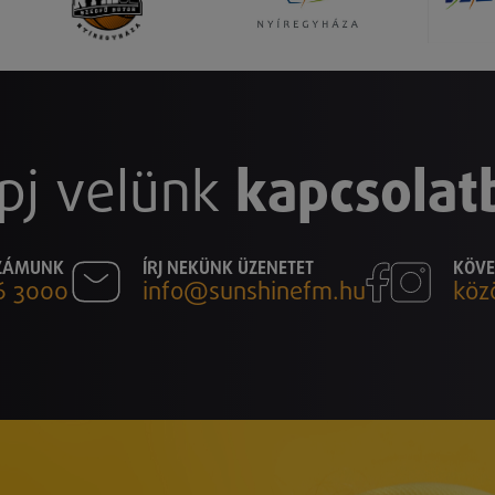
pj velünk
kapcsolat
SZÁMUNK
ÍRJ NEKÜNK ÜZENETET
KÖVE
6 3000
info@sunshinefm.hu
köz