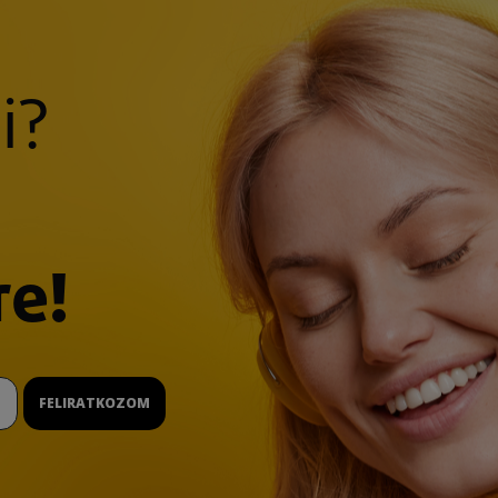
i?
re!
FELIRATKOZOM