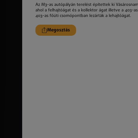
Az M3-as autópályán terelést építettek ki Vásárosna
ahol a felhajtóágat és a kollektor ágat illetve a 403-
403-as főúti csomópontban lezárták a lehajtóágat.
Megosztás