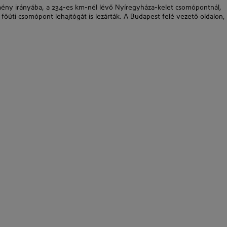
mény irányába, a 234-es km-nél lévő Nyíregyháza-kelet csomópontnál,
as főúti csomópont lehajtógát is lezárták. A Budapest felé vezető oldalon,