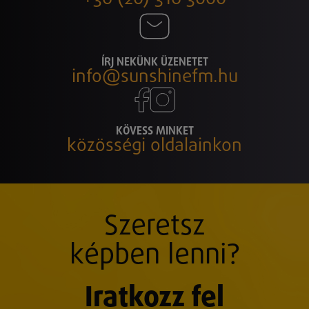
ÍRJ NEKÜNK ÜZENETET
info@sunshinefm.hu
KÖVESS MINKET
közösségi oldalainkon
Szeretsz
képben lenni?
Iratkozz fel