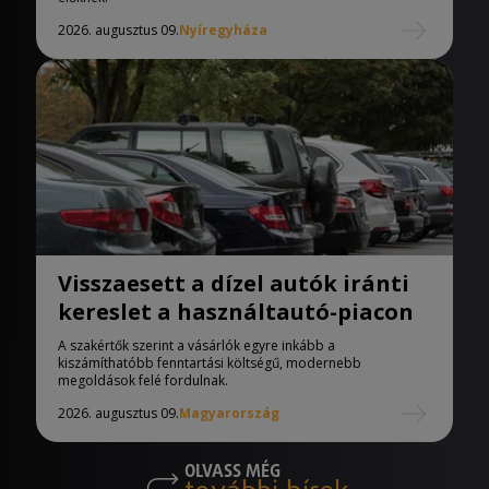
2026. augusztus 09.
Nyíregyháza
Visszaesett a dízel autók iránti
kereslet a használtautó-piacon
A szakértők szerint a vásárlók egyre inkább a
kiszámíthatóbb fenntartási költségű, modernebb
megoldások felé fordulnak.
2026. augusztus 09.
Magyarország
OLVASS MÉG