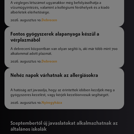
A végleges létszámot ugyanakkor még befolyásolhatja a
vízumügyintézés, valamint a kollégiumi férőhelyek és a kiadó
albérletek elérhetősége.
2026. augusztus 10.
Debrecen
Fontos gyógyszerek alapanyaga készül a
vérplazmából
A debreceni központban van olyan segítő is, aki már több mint 700
alkalommal adott plazmát.
2026. augusztus 10.
Debrecen
Nehéz napok várhatnak az allergiásokra
A hatóság azt javasolja, hogy az érintettek időben kezdjék meg a
gyógyszeres kezelést, vagy kérjék kezelőorvosuk segítségét.
2026. augusztus 10.
Nyíregyháza
Szeptembertől új javaslatokat alkalmazhatnak az
általános iskolák