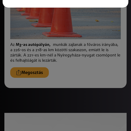
Az
M3-as autópályán,
munkák zajlanak a főváros irányába,
a 226-os és a 218-as km közötti szakaszon, emiatt le is
zárták. A 221-es km-nél a Nyíregyháza-nyugat csomópont le
és felhajtóágát is lezárták.
Megosztás