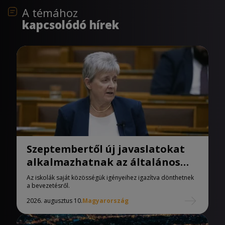
A témához
kapcsolódó hírek
Szeptembertől új javaslatokat
alkalmazhatnak az általános
iskolák
Az iskolák saját közösségük igényeihez igazítva dönthetnek
a bevezetésről.
2026. augusztus 10.
Magyarország