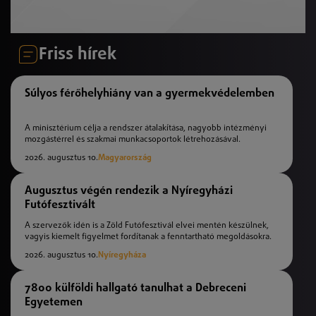
Friss hírek
Súlyos férőhelyhiány van a gyermekvédelemben
A minisztérium célja a rendszer átalakítása, nagyobb intézményi
mozgástérrel és szakmai munkacsoportok létrehozásával.
2026. augusztus 10.
Magyarország
Augusztus végén rendezik a Nyíregyházi
Futófesztivált
A szervezők idén is a Zöld Futófesztivál elvei mentén készülnek,
vagyis kiemelt figyelmet fordítanak a fenntartható megoldásokra.
2026. augusztus 10.
Nyíregyháza
7800 külföldi hallgató tanulhat a Debreceni
Egyetemen