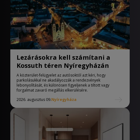
Lezárásokra kell számítani a
Kossuth téren Nyíregyházán
A közterület-felügyelet az autósoktól azt kéri, hogy
parkolásukkal ne akadályozzák a rendezvények
lebonyolítását, és különösen figyeljenek a tiltott vagy
forgalmat zavaró megállás elkerülésére.
2026. augusztus 09.
Nyíregyháza