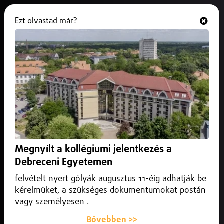
Ezt olvastad már?
Hallgasd és nézd
ONLINE
Az M3-as autópályán, munkák
zajlanak, a 226-os és a 218-as km
közötti szakaszon
2024. november 06.
Közlekedés infó
Az M3-as autópályán, munkák zajlanak, a 226-os és a 218-
Megnyílt a kollégiumi jelentkezés a
as km közötti szakaszon
Debreceni Egyetemen
felvételt nyert gólyák augusztus 11-éig adhatják be
kérelmüket, a szükséges dokumentumokat postán
vagy személyesen .
Bővebben >>