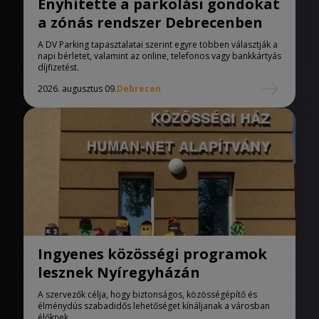
Enyhítette a parkolási gondokat
a zónás rendszer Debrecenben
A DV Parking tapasztalatai szerint egyre többen választják a
napi bérletet, valamint az online, telefonos vagy bankkártyás
díjfizetést.
2026. augusztus 09.
Debrecen
Ingyenes közösségi programok
lesznek Nyíregyházán
A szervezők célja, hogy biztonságos, közösségépítő és
élménydús szabadidős lehetőséget kínáljanak a városban
élőknek.