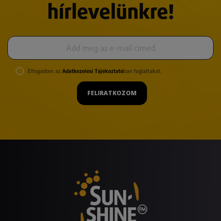
hírlevelünkre!
Elfogadom az
Adatkezelési Tájékoztató
ban foglaltakat.
FELIRATKOZOM