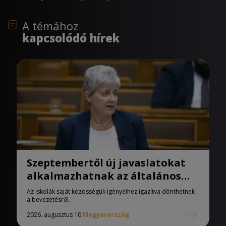
A témához
kapcsolódó hírek
Szeptembertől új javaslatokat
alkalmazhatnak az általános
iskolák
Az iskolák saját közösségük igényeihez igazítva dönthetnek
a bevezetésről.
2026. augusztus 10.
Magyarország