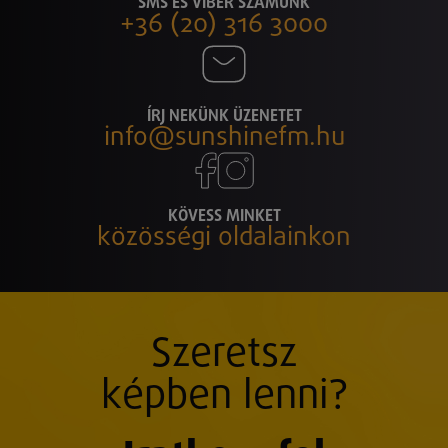
SMS ÉS VIBER SZÁMUNK
+36 (20) 316 3000
ÍRJ NEKÜNK ÜZENETET
info@sunshinefm.hu
KÖVESS MINKET
közösségi oldalainkon
Szeretsz
képben lenni?