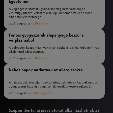
Egyetemen
A végleges létszámot ugyanakkor még befolyásolhatja a
vízumügyintézés, valamint a kollégiumi férőhelyek és a kiadó
albérletek elérhetősége.
2026. augusztus 10.
Debrecen
Fontos gyógyszerek alapanyaga készül a
vérplazmából
A debreceni központban van olyan segítő is, aki már több mint 700
alkalommal adott plazmát.
2026. augusztus 10.
Debrecen
Nehéz napok várhatnak az allergiásokra
A hatóság azt javasolja, hogy az érintettek időben kezdjék meg a
gyógyszeres kezelést, vagy kérjék kezelőorvosuk segítségét.
2026. augusztus 10.
Nyíregyháza
Szeptembertől új javaslatokat alkalmazhatnak az