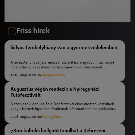
Friss hírek
Súlyos férőhelyhiány van a gyermekvédelemben
A minisztérium célja a rendszer átalakítása, nagyobb intézményi
mozgástérrel és szakmai munkacsoportok létrehozásával.
2026. augusztus 10.
Magyarország
Augusztus végén rendezik a Nyíregyházi
Futófesztivált
A szervezők idén is a Zöld Futófesztivál elvei mentén készülnek,
vagyis kiemelt figyelmet fordítanak a fenntartható megoldásokra.
2026. augusztus 10.
Nyíregyháza
7800 külföldi hallgató tanulhat a Debreceni