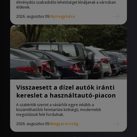
élménydús szabadidős lehetőséget kínáljanak a városban
élőknek.
2026. augusztus 09.
Nyíregyháza
Visszaesett a dízel autók iránti
kereslet a használtautó-piacon
A szakértők szerint a vásárlók egyre inkább a
kiszámíthatóbb fenntartási költségű, modernebb
megoldások felé fordulnak.
2026. augusztus 09.
Magyarország