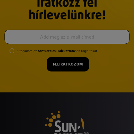
Iratkozz fel
hírlevelünkre!
Elfogadom az
Adatkezelési Tájékoztató
ban foglaltakat.
FELIRATKOZOM