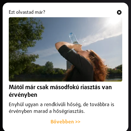
Ezt olvastad már?
Hallgasd és nézd
ONLINE
Az M3-as autópályán, a
Hajdúnánási pihenő előtt
karbantartási munkákat
végeznek.
2025. március 13.
Közlekedés infó
Mától már csak másodfokú riasztás van
Az M3-as autópályán, a Hajdúnánási pihenő előtt
érvényben
karbantartási munkákat végeznek.
Enyhül ugyan a rendkívüli hőség, de továbbra is
érvényben marad a hőségriasztás.
Bővebben >>