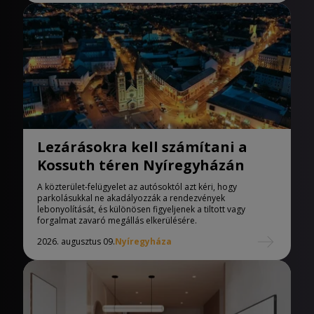
Lezárásokra kell számítani a
Kossuth téren Nyíregyházán
A közterület-felügyelet az autósoktól azt kéri, hogy
parkolásukkal ne akadályozzák a rendezvények
lebonyolítását, és különösen figyeljenek a tiltott vagy
forgalmat zavaró megállás elkerülésére.
2026. augusztus 09.
Nyíregyháza