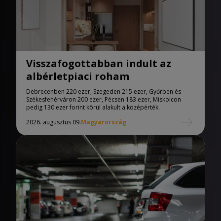
Visszafogottabban indult az
albérletpiaci roham
Debrecenben 220 ezer, Szegeden 215 ezer, Győrben és
Székesfehérváron 200 ezer, Pécsen 183 ezer, Miskolcon
pedig 130 ezer forint körül alakult a középérték.
2026. augusztus 09.
Magyarország