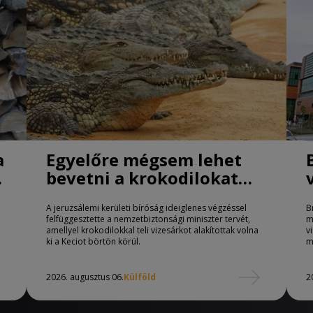
a
Egyelőre mégsem lehet
bevetni a krokodilokat
börtönőrként Izraelben
A jeruzsálemi kerületi bíróság ideiglenes végzéssel
B
felfüggesztette a nemzetbiztonsági miniszter tervét,
m
amellyel krokodilokkal teli vizesárkot alakítottak volna
v
ki a Keciot börtön körül.
m
2026. augusztus 06.
Külföld
2