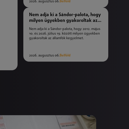
2026. augusztus 06.
Belföld
Nem adja ki a Sándor-palota, hogy
milyen ügyekben gyakoroltak az
államfők kegyelmet
Nem adja ki a Sándor-palota, hogy 2012. május
10. és 2026. július 19. között milyen ügyekben
gyakoroltak az államfők kegyelmet.
2026. augusztus 06.
Belföld