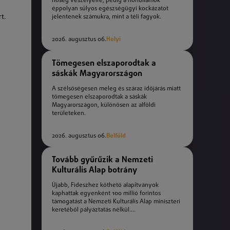
hőség veszélyeire, pedig a hőhullámok
éppolyan súlyos egészségügyi kockázatot
t.
jelentenek számukra, mint a téli fagyok.
2026. augusztus 06.
Helyi
Tömegesen elszaporodtak a
sáskák Magyarországon
A szélsőségesen meleg és száraz időjárás miatt
tömegesen elszaporodtak a sáskák
Magyarországon, különösen az alföldi
területeken.
2026. augusztus 06.
Belföld
Tovább gyűrűzik a Nemzeti
Kulturális Alap botrány
Újabb, Fideszhez köthető alapítványok
kaphattak egyenként 100 millió forintos
támogatást a Nemzeti Kulturális Alap miniszteri
keretéből pályáztatás nélkül....