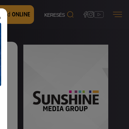
 nézd
ONLINE
t