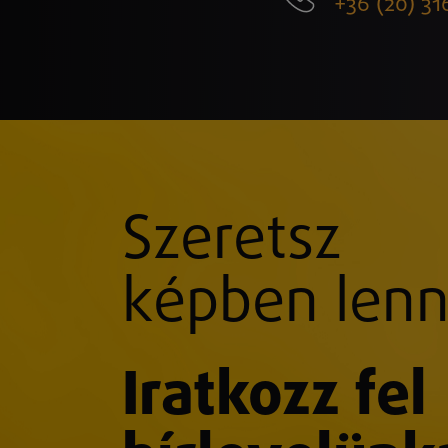
+36 (20) 31
Szeretsz
képben lenn
Iratkozz fel