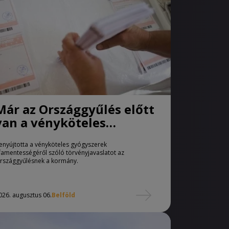
Már az Országgyűlés előtt
van a vényköteles
gyógyszerek
enyújtotta a vényköteles gyógyszerek
áfamentességéről szóló
famentességéről szóló törvényjavaslatot az
törvényjavaslat
rszággyűlésnek a kormány.
026. augusztus 06.
Belföld