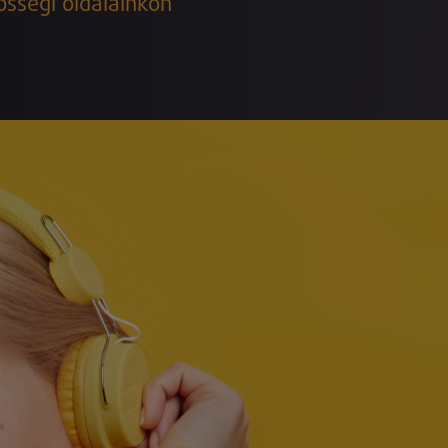
össégi oldalainkon