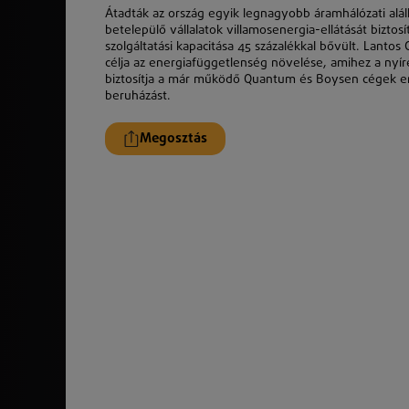
Átadták az ország egyik legnagyobb áramhálózati alál
betelepülő vállalatok villamosenergia-ellátását biztosí
szolgáltatási kapacitása 45 százalékkal bővült. Lant
célja az energiafüggetlenség növelése, amihez a nyí
biztosítja a már működő Quantum és Boysen cégek ene
beruházást.
Megosztás