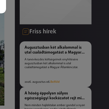
Friss hírek
Augusztusban két alkalommal is
utal családtámogatást a Magyar
Államkincstár
A tanévkezdés költségeinek enyhítésére
augusztusban két alkalommal is utal
családtámogatást a Magyar Államkincstár.
2026. augusztus 06.
Belföld
A hőség éppolyan súlyos
egészségügyi kockázatot rejt mint
a téli fagyok
Nem minden hajléktalan ember gondol a nyári