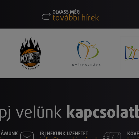
OLVASS MÉG
további hírek
pj velünk
kapcsolat
SZÁMUNK
ÍRJ NEKÜNK ÜZENETET
KÖVE