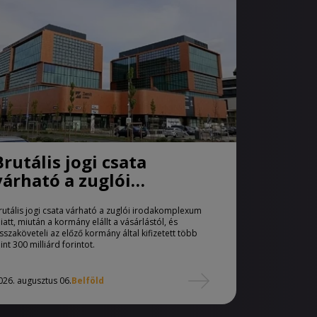
Brutális jogi csata
várható a zuglói
irodakomplexum miatt
rutális jogi csata várható a zuglói irodakomplexum
iatt, miután a kormány elállt a vásárlástól, és
isszaköveteli az előző kormány által kifizetett több
int 300 milliárd forintot.
026. augusztus 06.
Belföld