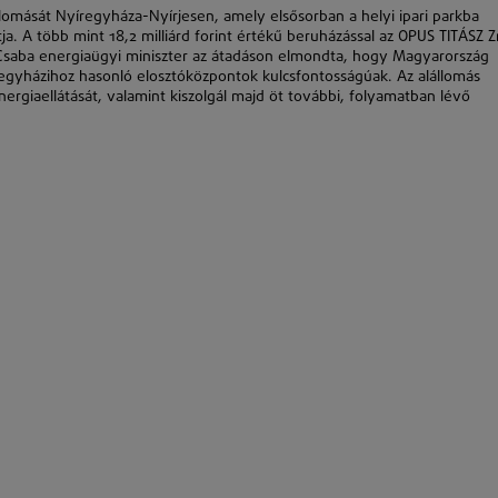
lomását Nyíregyháza-Nyírjesen, amely elsősorban a helyi ipari parkba
tja. A több mint 18,2 milliárd forint értékű beruházással az OPUS TITÁSZ Zr
os Csaba energiaügyi miniszter az átadáson elmondta, hogy Magyarország
regyházihoz hasonló elosztóközpontok kulcsfontosságúak. Az alállomás
rgiaellátását, valamint kiszolgál majd öt további, folyamatban lévő