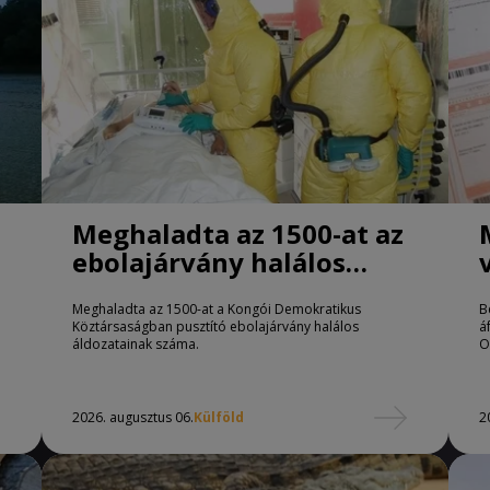
Meghaladta az 1500-at az
ebolajárvány halálos
áldozatainak száma
Meghaladta az 1500-at a Kongói Demokratikus
B
Köztársaságban pusztító ebolajárvány halálos
á
áldozatainak száma.
O
2026. augusztus 06.
Külföld
2