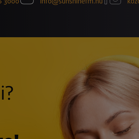
6 3000
info@sunshinefm.hu
köz
i?