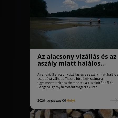
Az alacsony vízállás és az
aszály miatt halálos
csapdává válhat a Tisza
A rendkívül alacsony vízállás és az aszály miatt halálos
csapdává válhat a Tisza a fürdőzők számára –
figyelmeztetnek a szakemberek a Tiszakóródnál és
Gergelyiugornyán történt tragédiák után
2026. augusztus 06.
Helyi