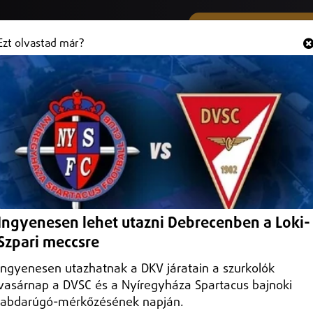
SMS ÉS VIBER SZÁMUNK
Hallgasd és
+36 (20) 316 3000
Ezt olvastad már?
egnagyobb áramhálózati alállomásá
lállomását Nyíregyháza-Nyírjesen
Ingyenesen lehet utazni Debrecenben a Loki-
Szpari meccsre
Ingyenesen utazhatnak a DKV járatain a szurkolók
vasárnap a DVSC és a Nyíregyháza Spartacus bajnoki
labdarúgó-mérkőzésének napján.