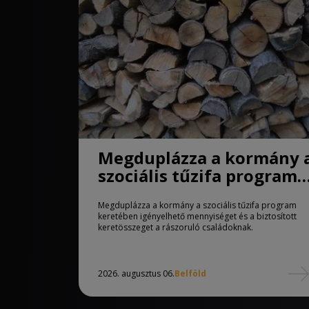
Megduplázza a kormány 
szociális tűzifa program
keretében igényelhető
Megduplázza a kormány a szociális tűzifa program
mennyiséget
keretében igényelhető mennyiséget és a biztosított
keretösszeget a rászoruló családoknak.
2026. augusztus 06.
Belföld