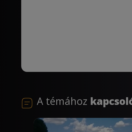
A témához
kapcsol