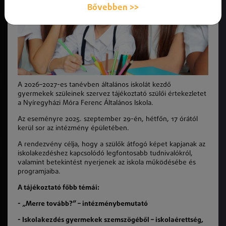
Bővebben >>
A 2026–2027-es tanévben általános iskolát kezdő
gyermekek szüleinek szervez tájékoztató szülői értekezletet
a Nyíregyházi Móra Ferenc Általános Iskola.
Az eseményre 2025. szeptember 29-én, hétfőn, 17 órától
kerül sor az intézmény épületében.
A rendezvény célja, hogy a szülők átfogó képet kapjanak az
iskolakezdéshez kapcsolódó legfontosabb tudnivalókról,
valamint betekintést nyerjenek az iskola működésébe és
programjaiba.
A tájékoztató főbb témái:
- „Merre tovább?” – intézménybemutató
- Iskolakezdés gyermekek szemszögéből – iskolaérettség,