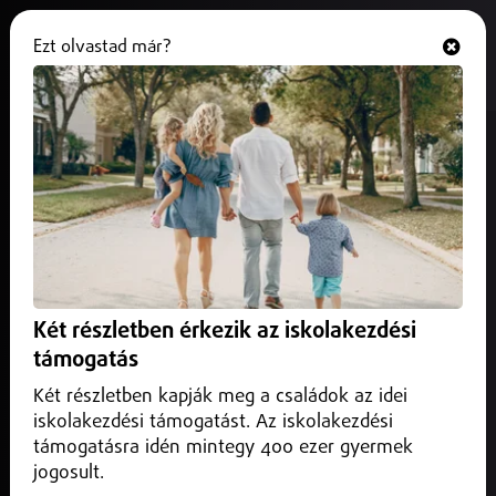
Ezt olvastad már?
Hallgasd és nézd
ONLINE
Aranykapu nyílik a leendő elsősök
előtt a Móra Ferenc Általános
Iskolában
2025. szeptember 28.
Nyíregyháza
Szeptember végén ismét megnyílik az „Aranykapu” a
Két részletben érkezik az iskolakezdési
Nyíregyházi Móra Ferenc Általános Iskolában – ezúttal a
támogatás
2026–2027-es tanév leendő elsőseinek szülei kapnak
betekintést abba, milyen újdonságok és lehetőségek
Két részletben kapják meg a családok az idei
várják majd gyermekeiket.
iskolakezdési támogatást. Az iskolakezdési
támogatásra idén mintegy 400 ezer gyermek
jogosult.