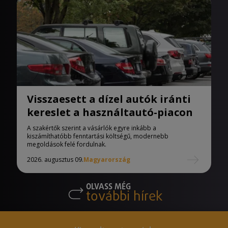
Visszaesett a dízel autók iránti
kereslet a használtautó-piacon
A szakértők szerint a vásárlók egyre inkább a
kiszámíthatóbb fenntartási költségű, modernebb
megoldások felé fordulnak.
2026. augusztus 09.
Magyarország
OLVASS MÉG
további hírek