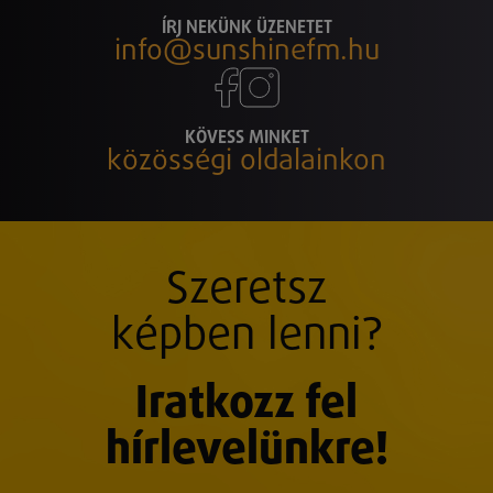
ÍRJ NEKÜNK ÜZENETET
info@sunshinefm.hu
KÖVESS MINKET
közösségi oldalainkon
Szeretsz
képben lenni?
Iratkozz fel
hírlevelünkre!