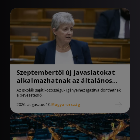
Szeptembertől új javaslatokat
alkalmazhatnak az általános
iskolák
Az iskolák saját közösségük igényeihez igazítva dönthetnek
a bevezetésről.
2026. augusztus 10.
Magyarország