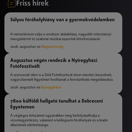
Friss hírek
Súlyos férőhelyhiány van a gyermekvédelemben
A minisztérium célja a rendszer átalakítása, nagyobb intézményi
mozgástérrel és szakmai munkacsoportok létrehozásával.
2026. augusztus 10.
Magyarország
Augusztus végén rendezik a Nyíregyházi
Futófesztivált
A szervezők idén is a Zöld Futófesztivál elvei mentén készülnek,
vagyis kiemelt figyelmet fordítanak a fenntartható megoldásokra.
2026. augusztus 10.
Nyíregyháza
7800 külföldi hallgató tanulhat a Debreceni
Egyetemen
A végleges létszámot ugyanakkor még befolyásolhatja a
vízumügyintézés, valamint a kollégiumi férőhelyek és a kiadó
albérletek elérhetősége.