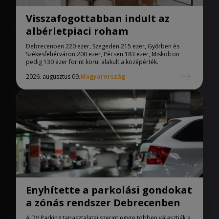
Visszafogottabban indult az
albérletpiaci roham
Debrecenben 220 ezer, Szegeden 215 ezer, Győrben és
Székesfehérváron 200 ezer, Pécsen 183 ezer, Miskolcon
pedig 130 ezer forint körül alakult a középérték.
2026. augusztus 09.
Magyarország
Enyhítette a parkolási gondokat
a zónás rendszer Debrecenben
A DV Parking tapasztalatai szerint egyre többen választják a