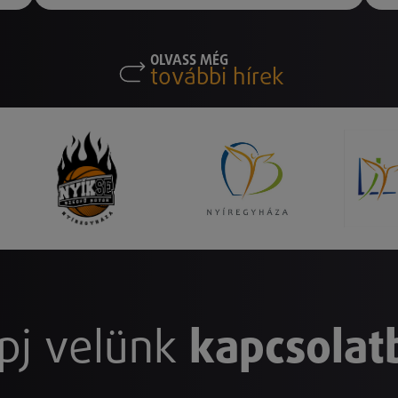
OLVASS MÉG
további hírek
pj velünk
kapcsolat