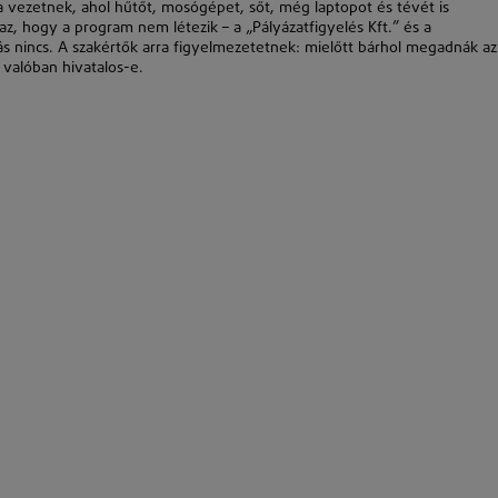
ra vezetnek, ahol hűtőt, mosógépet, sőt, még laptopot és tévét is
, hogy a program nem létezik – a „Pályázatfigyelés Kft.” és a
 nincs. A szakértők arra figyelmezetetnek: mielőtt bárhol megadnák az
 valóban hivatalos-e.