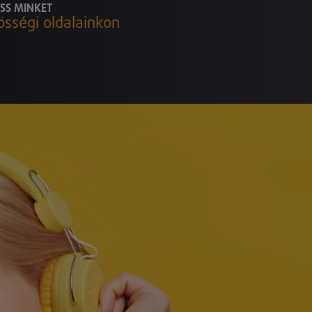
SS MINKET
össégi oldalainkon