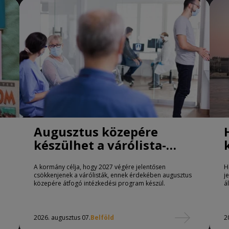
Augusztus közepére
készülhet a várólista-
csökkentő program
A kormány célja, hogy 2027 végére jelentősen
H
csökkenjenek a várólisták, ennek érdekében augusztus
j
közepére átfogó intézkedési program készül.
á
2026. augusztus 07.
Belföld
2