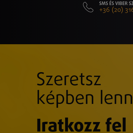
SMS ÉS VIBER 
+36 (20) 31
Szeretsz
képben lenn
Iratkozz fel