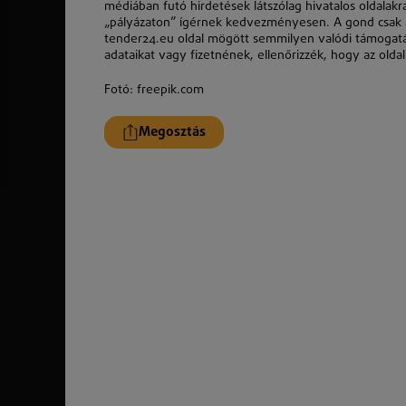
médiában futó hirdetések látszólag hivatalos oldalak
„pályázaton” ígérnek kedvezményesen. A gond csak az
tender24.eu oldal mögött semmilyen valódi támogatás
adataikat vagy fizetnének, ellenőrizzék, hogy az oldal
Fotó: freepik.com
Megosztás