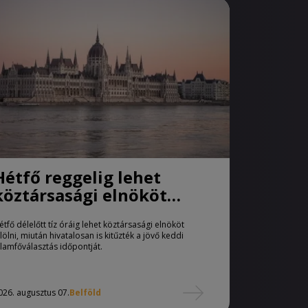
Hétfő reggelig lehet
köztársasági elnököt
jelölni
étfő délelőtt tíz óráig lehet köztársasági elnököt
elölni, miután hivatalosan is kitűzték a jövő keddi
llamfőválasztás időpontját.
026. augusztus 07.
Belföld