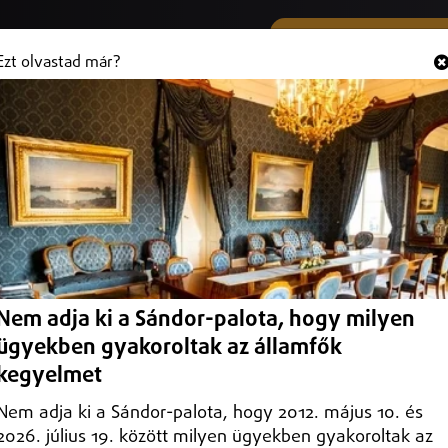
SMS ÉS VIBER SZÁMUNK
Hallgasd és
+36 (20) 316 3000
Ezt olvastad már?
rogram
y háztartási gép csere programnak álcázott online csalással.
Nem adja ki a Sándor-palota, hogy milyen
ügyekben gyakoroltak az államfők
kegyelmet
Nem adja ki a Sándor-palota, hogy 2012. május 10. és
2026. július 19. között milyen ügyekben gyakoroltak az