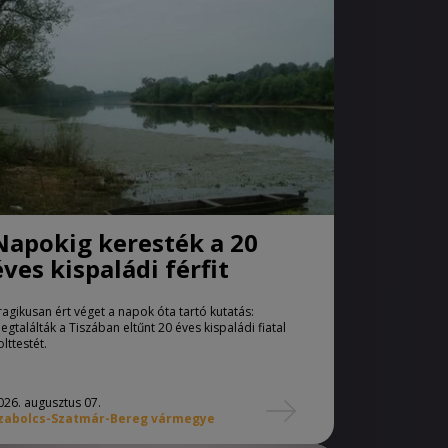
Napokig keresték a 20
éves kispaládi férfit
ragikusan ért véget a napok óta tartó kutatás:
egtalálták a Tiszában eltűnt 20 éves kispaládi fiatal
olttestét.
026. augusztus 07.
zabolcs-Szatmár-Bereg vármegye