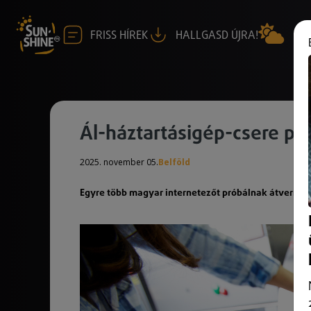
FRISS HÍREK
HALLGASD ÚJRA!
Ál-háztartásigép-csere p
2025. november 05.
Belföld
Egyre több magyar internetezőt próbálnak átverni eg