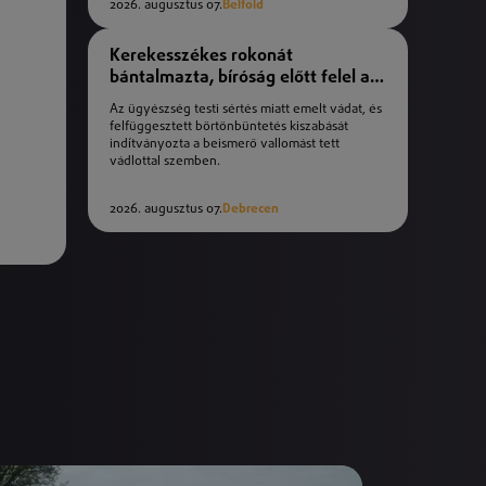
2026. augusztus 07.
Belföld
Kerekesszékes rokonát
bántalmazta, bíróság előtt felel a
férfi
Az ügyészség testi sértés miatt emelt vádat, és
felfüggesztett börtönbüntetés kiszabását
indítványozta a beismerő vallomást tett
vádlottal szemben.
2026. augusztus 07.
Debrecen