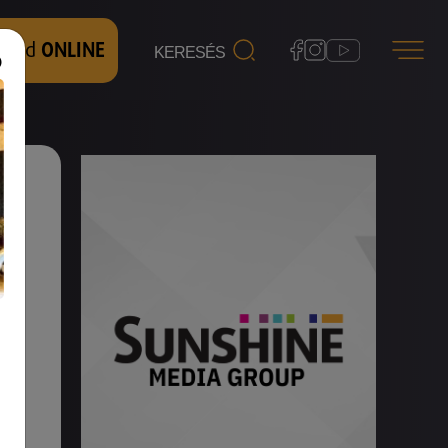
 nézd
ONLINE