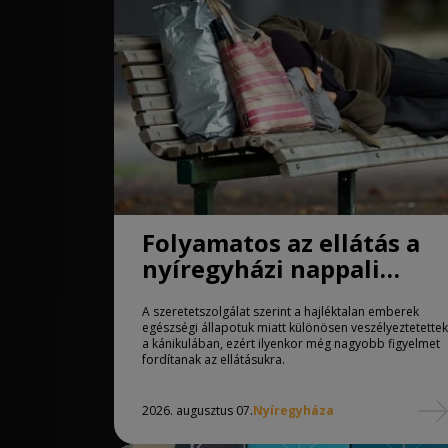
Folyamatos az ellátás a
nyíregyházi nappali
melegedőben
A szeretetszolgálat szerint a hajléktalan emberek
egészségi állapotuk miatt különösen veszélyeztetettek
a kánikulában, ezért ilyenkor még nagyobb figyelmet
fordítanak az ellátásukra.
2026. augusztus 07.
Nyíregyháza