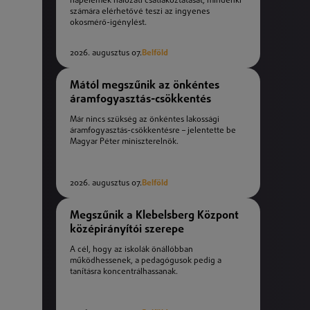
napelemek hálózati csatlakoztatását, mindenki
számára elérhetővé teszi az ingyenes
okosmérő-igénylést.
2026. augusztus 07.
Belföld
Mától megszűnik az önkéntes
áramfogyasztás-csökkentés
Már nincs szükség az önkéntes lakossági
áramfogyasztás-csökkentésre – jelentette be
Magyar Péter miniszterelnök.
2026. augusztus 07.
Belföld
Megszűnik a Klebelsberg Központ
középirányítói szerepe
A cél, hogy az iskolák önállóbban
működhessenek, a pedagógusok pedig a
tanításra koncentrálhassanak.