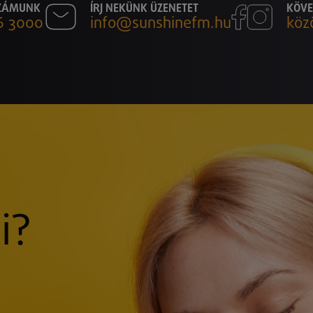
SZÁMUNK
ÍRJ NEKÜNK ÜZENETET
KÖVE
6 3000
info@sunshinefm.hu
köz
i?