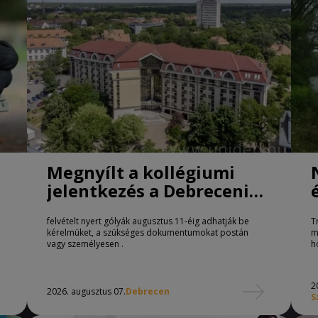
Megnyílt a kollégiumi
jelentkezés a Debreceni
Egyetemen
felvételt nyert gólyák augusztus 11-éig adhatják be
T
kérelmüket, a szükséges dokumentumokat postán
m
vagy személyesen .
h
2
2026. augusztus 07.
Debrecen
S