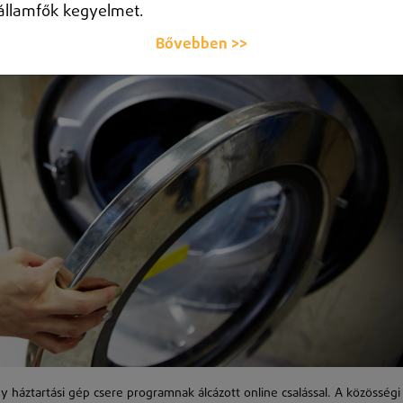
államfők kegyelmet.
Bővebben >>
 háztartási gép csere programnak álcázott online csalással. A közösségi