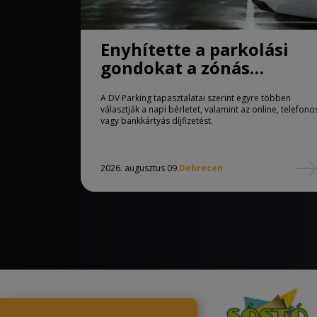
Enyhítette a parkolási
gondokat a zónás
rendszer Debrecenben
A DV Parking tapasztalatai szerint egyre többen
választják a napi bérletet, valamint az online, telefono
vagy bankkártyás díjfizetést.
2026. augusztus 09.
Debrecen