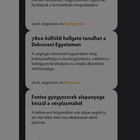
mentén készülnek, vagyis kiemelt figyelmet
fordítanak a fenntartható megoldásokra.
2026. augusztus 10.
Nyíregyháza
7800 külföldi hallgató tanulhat a
Debreceni Egyetemen
A végleges létszámot ugyanakkor még
befolyásolhatja a vízumügyintézés, valamint a
kollégiumi férőhelyek és a kiadó albérletek
elérhetősége.
2026. augusztus 10.
Debrecen
Fontos gyógyszerek alapanyaga
készül a vérplazmából
A debreceni központban van olyan segítő is,
aki már több mint 700 alkalommal adott
plazmát.