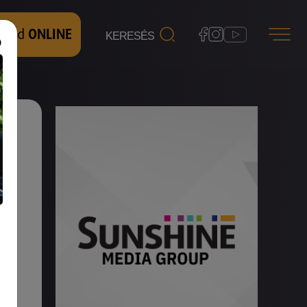
 nézd
ONLINE