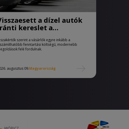
Visszaesett a dízel autók
iránti kereslet a
használtautó-piacon
 szakértők szerint a vásárlók egyre inkább a
iszámíthatóbb fenntartási költségű, modernebb
egoldások felé fordulnak.
026. augusztus 09.
Magyarország