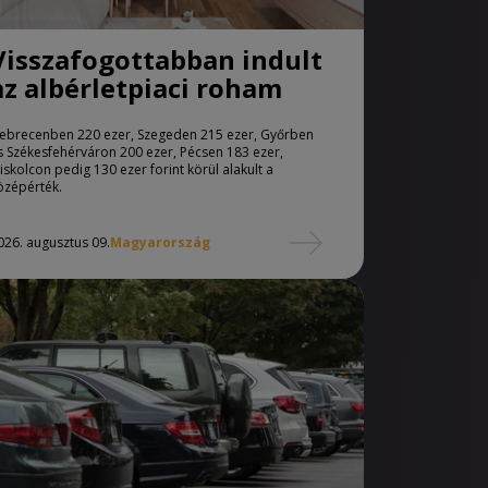
Visszafogottabban indult
az albérletpiaci roham
ebrecenben 220 ezer, Szegeden 215 ezer, Győrben
s Székesfehérváron 200 ezer, Pécsen 183 ezer,
iskolcon pedig 130 ezer forint körül alakult a
özépérték.
026. augusztus 09.
Magyarország