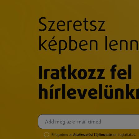
Szeretsz
képben lenn
Iratkozz fel
hírlevelünk
Elfogadom az
Adatkezelési Tájékoztató
ban foglaltakat.