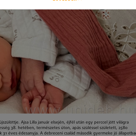
ülöttje. Ajsa Lilla január elsején, éjfél után egy perccel jött világra
ség 38. hetében, természetes úton, apás szüléssel született, 2580
ak 31 éves édesanyja. A debreceni család második gyermeke jó állapotba