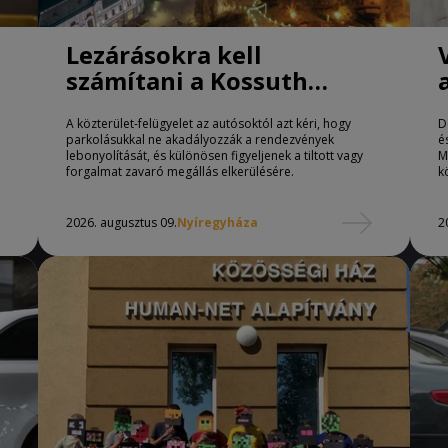
Lezárásokra kell
számítani a Kossuth
téren Nyíregyházán
A közterület-felügyelet az autósoktól azt kéri, hogy
D
parkolásukkal ne akadályozzák a rendezvények
é
lebonyolítását, és különösen figyeljenek a tiltott vagy
M
forgalmat zavaró megállás elkerülésére.
k
2026. augusztus 09.
Nyíregyháza
2