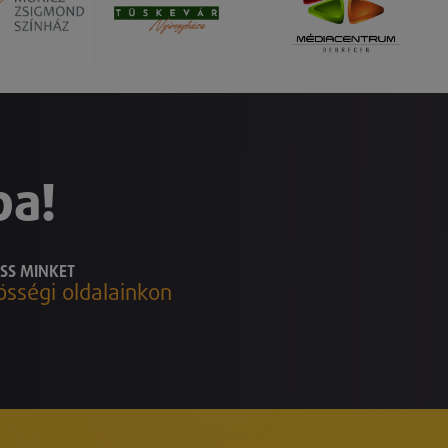
ba!
SS MINKET
össégi oldalainkon