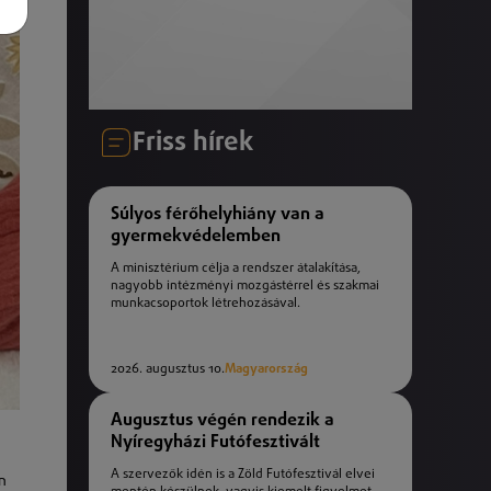
Friss hírek
Súlyos férőhelyhiány van a
gyermekvédelemben
A minisztérium célja a rendszer átalakítása,
nagyobb intézményi mozgástérrel és szakmai
munkacsoportok létrehozásával.
2026. augusztus 10.
Magyarország
Augusztus végén rendezik a
Nyíregyházi Futófesztivált
A szervezők idén is a Zöld Futófesztivál elvei
n