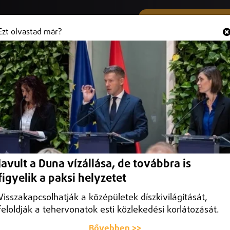
SMS ÉS VIBER SZÁMUNK
Hallgasd és
+36 (20) 316 3000
Ezt olvastad már?
ő babája 2026-ban
Nagyerdei Campuson.
Javult a Duna vízállása, de továbbra is
figyelik a paksi helyzetet
Visszakapcsolhatják a középületek díszkivilágítását,
feloldják a tehervonatok esti közlekedési korlátozását.
Bővebben >>