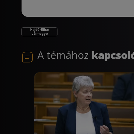
Hajdú-Bihar
vármegye
A témához
kapcsol