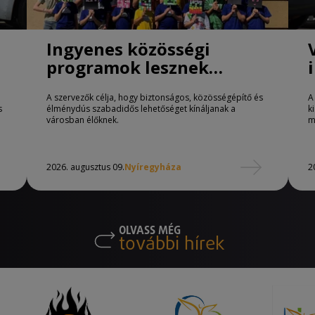
Ingyenes közösségi
programok lesznek
Nyíregyházán
A szervezők célja, hogy biztonságos, közösségépítő és
A
s
élménydús szabadidős lehetőséget kínáljanak a
k
városban élőknek.
m
2026. augusztus 09.
Nyíregyháza
2
OLVASS MÉG
további hírek