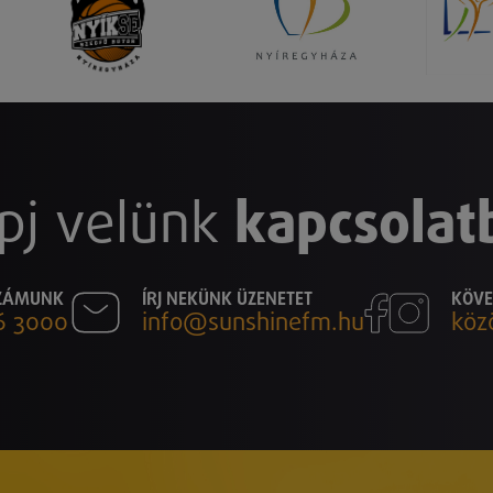
pj velünk
kapcsolat
SZÁMUNK
ÍRJ NEKÜNK ÜZENETET
KÖVE
6 3000
info@sunshinefm.hu
köz