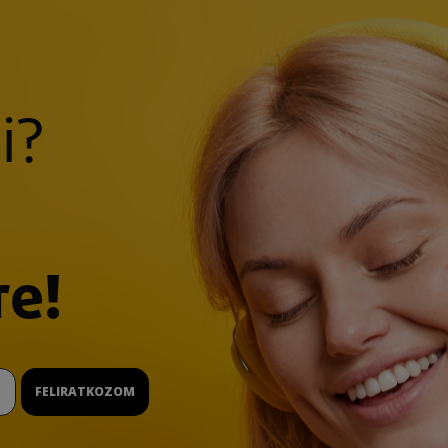
i?
re!
FELIRATKOZOM