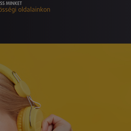
SS MINKET
össégi oldalainkon