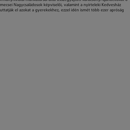
ecsei Nagycsaládosok képviselői, valamint a nyírteleki Kedvesház
juttatják el azokat a gyerekekhez, ezzel idén ismét több ezer apróság