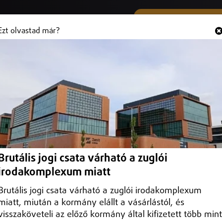
SMS ÉS VIBER SZÁMUNK
Hallgasd és
+36 (20) 316 3000
Ezt olvastad már?
 rászoruló gyerekekhez a
ől
katársai által összegyűjtött karácsonyi ajándékokat a Vármegyeházá
Brutális jogi csata várható a zuglói
irodakomplexum miatt
Brutális jogi csata várható a zuglói irodakomplexum
miatt, miután a kormány elállt a vásárlástól, és
visszaköveteli az előző kormány által kifizetett több mint