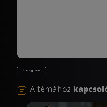
Nyíregyháza
A témához
kapcsol