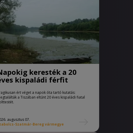
Napokig keresték a 20
éves kispaládi férfit
ragikusan ért véget a napok óta tartó kutatás:
egtalálták a Tiszában eltűnt 20 éves kispaládi fiatal
olttestét.
026. augusztus 07.
zabolcs-Szatmár-Bereg vármegye