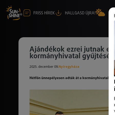
FRISS HÍREK
HALLGASD ÚJRA!
Ajándékok ezrei jutnak el
kormányhivatal gyűjtéséb
2025. december 09.
Nyíregyháza
Hétfőn ünnepélyesen adták át a kormányhivatal mun