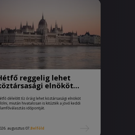
Hétfő reggelig lehet
köztársasági elnököt
jelölni
étfő délelőtt tíz óráig lehet köztársasági elnököt
elölni, miután hivatalosan is kitűzték a jövő keddi
llamfőválasztás időpontját.
026. augusztus 07.
Belföld