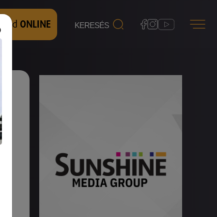
 nézd
ONLINE
n.