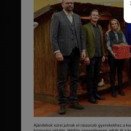
Ajándékok ezrei jutnak el rászoruló gyerekekhez a ko
közösségi oldalán. Hétfőn ünnepélyesen adták át a ko