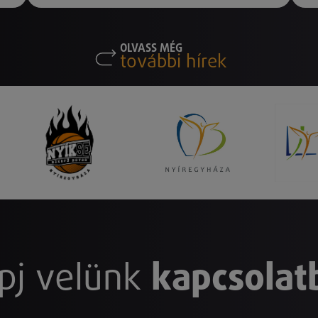
OLVASS MÉG
további hírek
pj velünk
kapcsolat