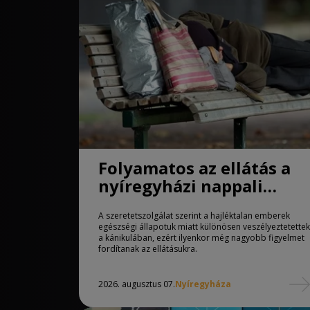
Folyamatos az ellátás a
nyíregyházi nappali
melegedőben
A szeretetszolgálat szerint a hajléktalan emberek
egészségi állapotuk miatt különösen veszélyeztetettek
a kánikulában, ezért ilyenkor még nagyobb figyelmet
fordítanak az ellátásukra.
2026. augusztus 07.
Nyíregyháza