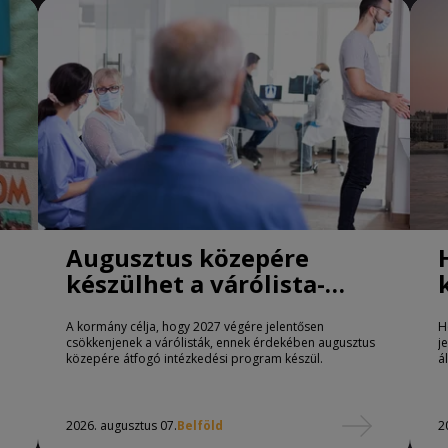
Augusztus közepére
készülhet a várólista-
csökkentő program
A kormány célja, hogy 2027 végére jelentősen
H
csökkenjenek a várólisták, ennek érdekében augusztus
j
közepére átfogó intézkedési program készül.
á
2026. augusztus 07.
Belföld
2