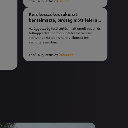
2026. augusztus 07.
Belföld
Kerekesszékes rokonát
bántalmazta, bíróság előtt felel a
férfi
Az ügyészség testi sértés miatt emelt vádat, és
felfüggesztett börtönbüntetés kiszabását
indítványozta a beismerő vallomást tett
vádlottal szemben.
2026. augusztus 07.
Debrecen