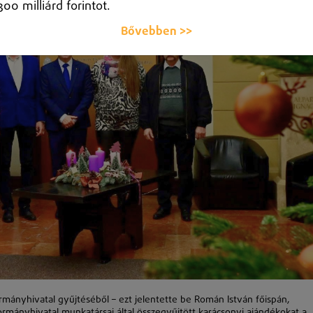
300 milliárd forintot.
Bővebben >>
rmányhivatal gyűjtéséből – ezt jelentette be Román István főispán,
rmányhivatal munkatársai által összegyűjtött karácsonyi ajándékokat a