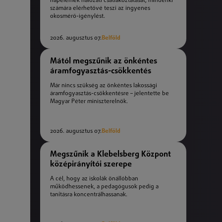
napelemek hálózati csatlakoztatását, mindenki
számára elérhetővé teszi az ingyenes
okosmérő-igénylést.
2026. augusztus 07.
Belföld
Mától megszűnik az önkéntes
áramfogyasztás-csökkentés
Már nincs szükség az önkéntes lakossági
áramfogyasztás-csökkentésre – jelentette be
Magyar Péter miniszterelnök.
2026. augusztus 07.
Belföld
Megszűnik a Klebelsberg Központ
középirányítói szerepe
A cél, hogy az iskolák önállóbban
működhessenek, a pedagógusok pedig a
tanításra koncentrálhassanak.