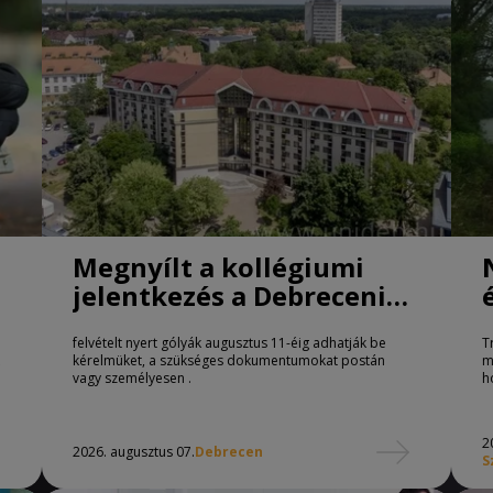
Megnyílt a kollégiumi
jelentkezés a Debreceni
Egyetemen
felvételt nyert gólyák augusztus 11-éig adhatják be
T
kérelmüket, a szükséges dokumentumokat postán
m
vagy személyesen .
h
2
2026. augusztus 07.
Debrecen
S