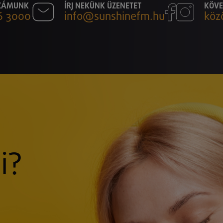
SZÁMUNK
ÍRJ NEKÜNK ÜZENETET
KÖVE
6 3000
info@sunshinefm.hu
köz
i?