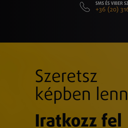
SMS ÉS VIBER 
+36 (20) 31
Szeretsz
képben lenn
Iratkozz fel