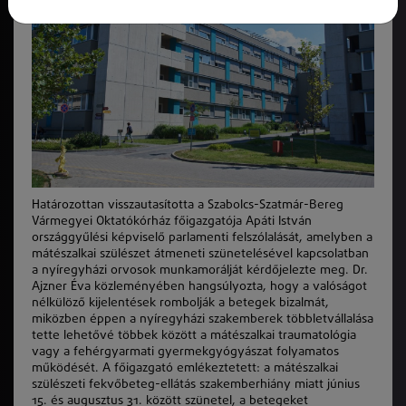
Határozottan visszautasította a Szabolcs-Szatmár-Bereg
Vármegyei Oktatókórház főigazgatója Apáti István
országgyűlési képviselő parlamenti felszólalását, amelyben a
mátészalkai szülészet átmeneti szünetelésével kapcsolatban
a nyíregyházi orvosok munkamorálját kérdőjelezte meg. Dr.
Ajzner Éva közleményében hangsúlyozta, hogy a valóságot
nélkülöző kijelentések rombolják a betegek bizalmát,
miközben éppen a nyíregyházi szakemberek többletvállalása
tette lehetővé többek között a mátészalkai traumatológia
vagy a fehérgyarmati gyermekgyógyászat folyamatos
működését. A főigazgató emlékeztetett: a mátészalkai
szülészeti fekvőbeteg-ellátás szakemberhiány miatt június
15. és augusztus 31. között szünetel, a betegeket