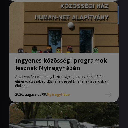
Ingyenes közösségi programok
lesznek Nyíregyházán
A szervezők célja, hogy biztonságos, közösségépítő és
élménydús szabadidős lehetőséget kínáljanak a városban
élőknek.
2026. augusztus 09.
Nyíregyháza