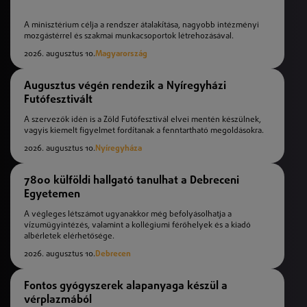
A minisztérium célja a rendszer átalakítása, nagyobb intézményi
mozgástérrel és szakmai munkacsoportok létrehozásával.
2026. augusztus 10.
Magyarország
Augusztus végén rendezik a Nyíregyházi
Futófesztivált
A szervezők idén is a Zöld Futófesztivál elvei mentén készülnek,
vagyis kiemelt figyelmet fordítanak a fenntartható megoldásokra.
2026. augusztus 10.
Nyíregyháza
7800 külföldi hallgató tanulhat a Debreceni
Egyetemen
A végleges létszámot ugyanakkor még befolyásolhatja a
vízumügyintézés, valamint a kollégiumi férőhelyek és a kiadó
albérletek elérhetősége.
2026. augusztus 10.
Debrecen
Fontos gyógyszerek alapanyaga készül a
vérplazmából