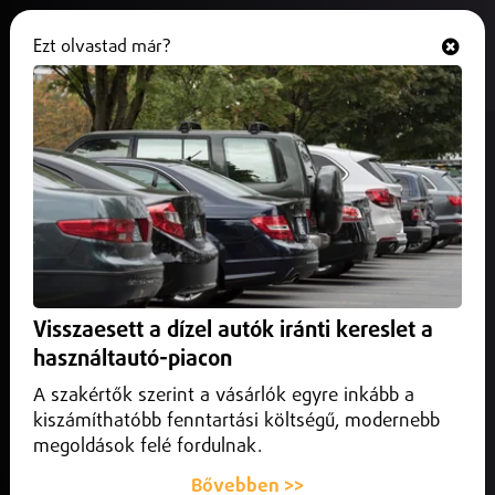
Ezt olvastad már?
Hallgasd és nézd
ONLINE
A Vármegyei Oktatókórház
főigazgatója visszautasítja Apáti
István vádjait
2026. június 26.
Helyi
Határozottan visszautasította a Szabolcs-Szatmár-Bereg
Visszaesett a dízel autók iránti kereslet a
Vármegyei Oktatókórház főigazgatója Apáti István
használtautó-piacon
országgyűlési képviselő parlamenti felszólalását,
amelyben a mátészalkai szülészet átmeneti szünetelésével
A szakértők szerint a vásárlók egyre inkább a
kapcsolatban a nyíregyházi orvosok munkamorálját
kiszámíthatóbb fenntartási költségű, modernebb
kérdőjelezte meg.
megoldások felé fordulnak.
Bővebben >>