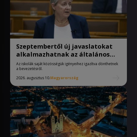
Szeptembertől új javaslatokat
alkalmazhatnak az általános
iskolák
Az iskolák saját közösségük igényeihez igazítva dönthetnek
a bevezetésről.
2026. augusztus 10.
Magyarország