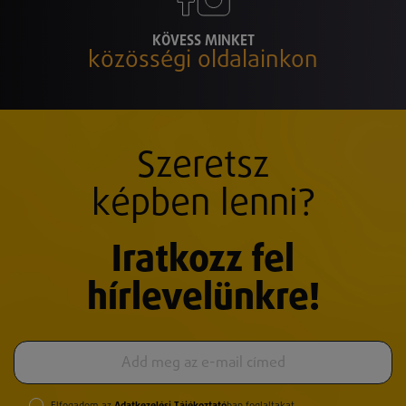
KÖVESS MINKET
közösségi oldalainkon
Szeretsz
képben lenni?
Iratkozz fel
hírlevelünkre!
Elfogadom az
Adatkezelési Tájékoztató
ban foglaltakat.