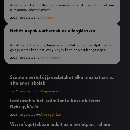
A debreceni központban van olyan segítő is, aki már több mint 700
alkalommal adott plazmát.
2026. augusztus 10.
Debrecen
Nehéz napok várhatnak az allergiásokra
A hatóság azt javasolja, hogy az érintettek időben kezdjék meg a
gyógyszeres kezelést, vagy kérjék kezelőorvosuk segítségét.
2026. augusztus 10.
Nyíregyháza
Szeptembertől új javaslatokat alkalmazhatnak az
általános iskolák
2026. augusztus 10.
Magyarország
Lezárásokra kell számítani a Kossuth téren
Nyíregyházán
2026. augusztus 09.
Nyíregyháza
Visszafogottabban indult az albérletpiaci roham