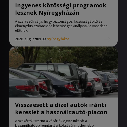
Ingyenes közösségi programok
lesznek Nyíregyházán
A szervezők célja, hogy biztonságos, közösségépítő és
élménydús szabadidős lehetőséget kínáljanak a városban
élőknek.
2026. augusztus 09.
Nyíregyháza
Visszaesett a dízel autók iránti
kereslet a használtautó-piacon
A szakértők szerint a vásárlók egyre inkább a
kiszámíthatóbb fenntartási költségű, modernebb