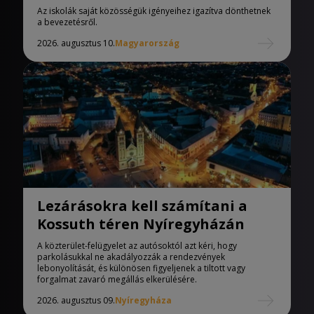
iskolák
Az iskolák saját közösségük igényeihez igazítva dönthetnek
a bevezetésről.
2026. augusztus 10.
Magyarország
Lezárásokra kell számítani a
Kossuth téren Nyíregyházán
A közterület-felügyelet az autósoktól azt kéri, hogy
parkolásukkal ne akadályozzák a rendezvények
lebonyolítását, és különösen figyeljenek a tiltott vagy
forgalmat zavaró megállás elkerülésére.
2026. augusztus 09.
Nyíregyháza