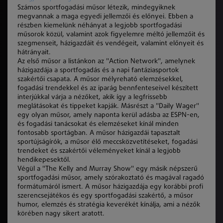
Számos sportfogadási műsor létezik, mindegyiknek
megvannak a maga egyedi jellemzői és előnyei. Ebben a
részben kiemelünk néhányat a legjobb sportfogadási
műsorok közül, valamint azok figyelemre méltó jellemzőit és
szegmenseit, házigazdáit és vendégeit, valamint előnyeit és
hátrányait.
Az első műsor a listánkon az "Action Network", amelynek
házigazdája a sportfogadás és a napi fantáziasportok
szakértői csapata. A műsor mélyreható elemzésekkel,
fogadási trendekkel és az iparág bennfenteseivel készített
interjúkkal várja a nézőket, akik így a legfrissebb
meglátásokat és tippeket kapják. Másrészt a "Daily Wager"
egy olyan műsor, amely naponta kerül adásba az ESPN-en,
és fogadási tanácsokat és elemzéseket kínál minden
fontosabb sportágban. A műsor házigazdái tapasztalt
sportújságírók, a műsor élő meccsközvetítéseket, fogadási
trendeket és szakértői véleményeket kínál a legjobb
hendikepesektől.
Végül a "The Kelly and Murray Show" egy másik népszerű
sportfogadási műsor, amely szórakoztató és magával ragadó
formátumáról ismert. A műsor házigazdája egy korábbi profi
szerencsejátékos és egy sportfogadási szakértő, a műsor
humor, elemzés és stratégia keverékét kínálja, ami a nézők
körében nagy sikert aratott.