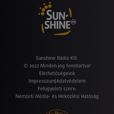
Sunshine Rádió Kft.
© 2022 Minden jog fenntartva!
Elérhetőségeink
Impresszum
|
Adatvédelem
Felügyeleti szerv:
Nemzeti Média- és Hírközlési Hatóság