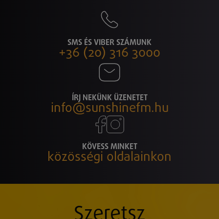
SMS ÉS VIBER SZÁMUNK
+36 (20) 316 3000
ÍRJ NEKÜNK ÜZENETET
info@sunshinefm.hu
KÖVESS MINKET
közösségi oldalainkon
Szeretsz