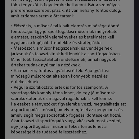
több tényezőt is figyelembe kell venni. Bár a személyes
preferencia szerepet játszik, itt van néhány fontos dolog,
amit érdemes szem előtt tartani:
• Először is, a műsor által kínált elemzés minősége döntő
fontosságú. Egy jó sportfogadási műsornak mélyreható
elemzést, szakértői véleményeket és betekintést kell
nyújtania a legújabb trendekbe és stratégiákba.
• Másodszor, a műsor házigazdáinak és vendégeinek
jártasnak és tapasztaltnak kell lenniük a sportfogadásban.
Minél több tapasztalattal rendelkeznek, annál nagyobb
értéket tudnak nyújtani a nézőknek.
• Harmadszor, fontos a gyártási érték. A jó gyártási
minőségű műsorokat általában könnyebb nézni és
érdekesebbek.
• Végül a szórakoztató érték is fontos szempont. A
sportfogadás komoly téma lehet, de egy jó műsornak
szórakoztatónak és magával ragadónak is kell lennie.
Ha ezeket a tényezőket figyelembe veszi, megtalálhatja azt
a sportfogadási műsort, amely megfelel az igényeinek, és
amely segít megalapozottabb fogadási döntéseket hozni.
Akár tapasztalt sportfogadó vagy, akár csak most kezded,
egy jó sportfogadási műsor értékes forrás lehet a
képességeid és tudásod fejlesztéséhez.