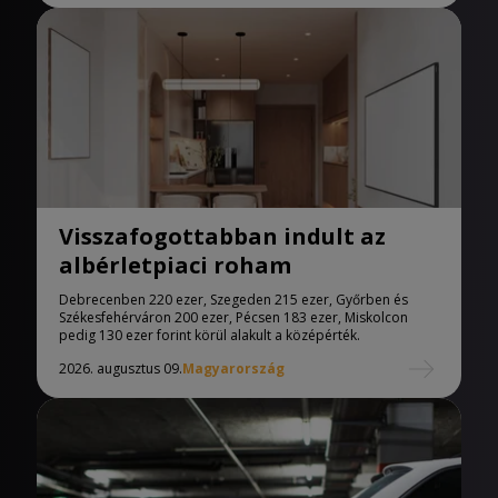
Visszafogottabban indult az
albérletpiaci roham
Debrecenben 220 ezer, Szegeden 215 ezer, Győrben és
Székesfehérváron 200 ezer, Pécsen 183 ezer, Miskolcon
pedig 130 ezer forint körül alakult a középérték.
2026. augusztus 09.
Magyarország