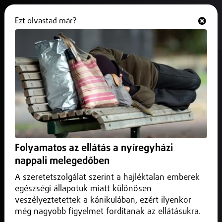
Ezt olvastad már?
Hallgasd és nézd
ONLINE
A legjobb külföldi sportfogadási
műsorok
2023. február 17.
Üzlet
A sportfogadás világszerte sok ember számára népszerű
időtöltés, és az online fogadási platformok elterjedésével
Folyamatos az ellátás a nyíregyházi
még elérhetőbbé vált, mint valaha. Azonban nem mindenki
van tisztában a sportfogadás árnyalataival, és itt jönnek a
nappali melegedőben
képbe a sportfogadási műsorok. Ezek a műsorok szakértői
A szeretetszolgálat szerint a hajléktalan emberek
elemzéseket, tanácsokat és betekintést nyújtanak, hogy a
nézők megalapozottabb fogadási döntéseket hozhassanak.
egészségi állapotuk miatt különösen
veszélyeztetettek a kánikulában, ezért ilyenkor
még nagyobb figyelmet fordítanak az ellátásukra.