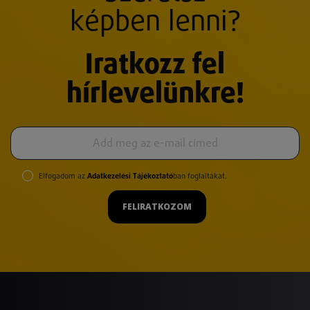
képben lenni?
Iratkozz fel
hírlevelünkre!
Elfogadom az
Adatkezelési Tájékoztató
ban foglaltakat.
FELIRATKOZOM