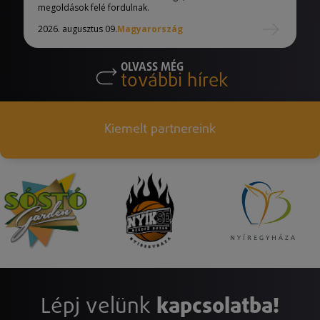
megoldások felé fordulnak.
2026. augusztus 09.
Magyarország
OLVASS MÉG
további hírek
Kiemelt partnereink
Lépj velünk
kapcsolatba!