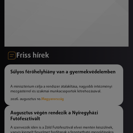
Friss hírek
Súlyos férőhelyhiány van a gyermekvédelemben
A minisztérium célja a rendszer átalakítása, nagyobb intézményi
mozgástérrel és szakmai munkacsoportok létrehozásával.
2026. augusztus 10.
Magyarország
Augusztus végén rendezik a Nyíregyházi
Futófesztivált
A szervezők idén is a Zöld Futófesztivál elvei mentén készülnek,
vagyis kiemelt figyelmet fordítanak a fenntartható megoldásokra.