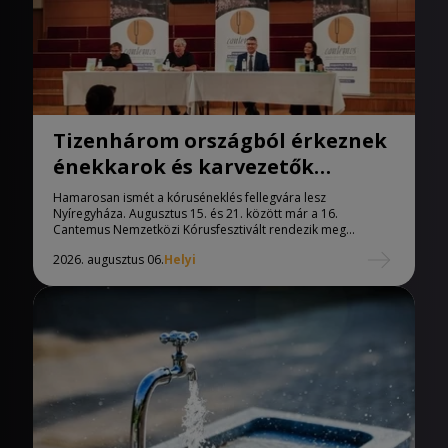
Tizenhárom országból érkeznek
énekkarok és karvezetők
Nyíregyházára
Hamarosan ismét a kóruséneklés fellegvára lesz
Nyíregyháza. Augusztus 15. és 21. között már a 16.
Cantemus Nemzetközi Kórusfesztivált rendezik meg...
2026. augusztus 06.
Helyi