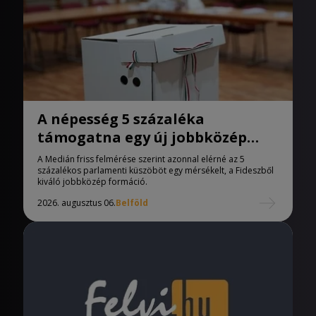
A népesség 5 százaléka
támogatna egy új jobbközép
pártot
A Medián friss felmérése szerint azonnal elérné az 5
százalékos parlamenti küszöböt egy mérsékelt, a Fideszből
kiváló jobbközép formáció.
2026. augusztus 06.
Belföld