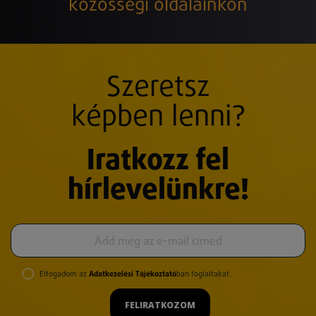
közösségi oldalainkon
Szeretsz
képben lenni?
Iratkozz fel
hírlevelünkre!
Elfogadom az
Adatkezelési Tájékoztató
ban foglaltakat.
FELIRATKOZOM