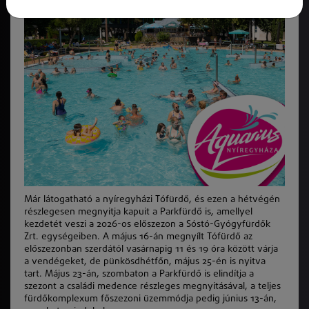
Már látogatható a nyíregyházi Tófürdő, és ezen a hétvégén
részlegesen megnyitja kapuit a Parkfürdő is, amellyel
kezdetét veszi a 2026-os előszezon a Sóstó-Gyógyfürdők
Zrt. egységeiben. A május 16-án megnyílt Tófürdő az
előszezonban szerdától vasárnapig 11 és 19 óra között várja
a vendégeket, de pünkösdhétfőn, május 25-én is nyitva
tart. Május 23-án, szombaton a Parkfürdő is elindítja a
szezont a családi medence részleges megnyitásával, a teljes
fürdőkomplexum főszezoni üzemmódja pedig június 13-án,