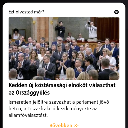
Ezt olvastad már?
Hallgasd és nézd
ONLINE
A hétvégén részlegesen
megnyitja kapuit a Parkfürdő
2026. május 22.
Helyi
Már látogatható a nyíregyházi Tófürdő, és ezen a hétvégén
részlegesen megnyitja kapuit a Parkfürdő is, amellyel
Kedden új köztársasági elnököt választhat
kezdetét veszi a 2026-os előszezon a Sóstó-Gyógyfürdők
Zrt. egységeiben.
az Országgyűlés
Ismeretlen jelöltre szavazhat a parlament jövő
héten, a Tisza-frakció kezdeményezte az
államfőválasztást.
Bővebben >>