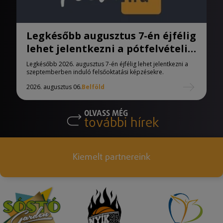
Legkésőbb augusztus 7-én éjfélig
lehet jelentkezni a pótfelvételi
eljárásban
Legkésőbb 2026. augusztus 7-én éjfélig lehet jelentkezni a
szeptemberben induló felsőoktatási képzésekre.
2026. augusztus 06.
Belföld
OLVASS MÉG
további hírek
Kiemelt partnereink