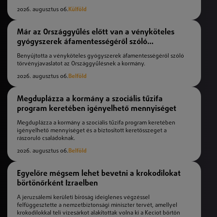
2026. augusztus 06.
Külföld
Már az Országgyűlés előtt van a vényköteles
gyógyszerek áfamentességéről szóló
törvényjavaslat
Benyújtotta a vényköteles gyógyszerek áfamentességéről szóló
törvényjavaslatot az Országgyűlésnek a kormány.
2026. augusztus 06.
Belföld
Megduplázza a kormány a szociális tűzifa
program keretében igényelhető mennyiséget
Megduplázza a kormány a szociális tűzifa program keretében
igényelhető mennyiséget és a biztosított keretösszeget a
rászoruló családoknak.
2026. augusztus 06.
Belföld
Egyelőre mégsem lehet bevetni a krokodilokat
börtönőrként Izraelben
A jeruzsálemi kerületi bíróság ideiglenes végzéssel
felfüggesztette a nemzetbiztonsági miniszter tervét, amellyel
krokodilokkal teli vizesárkot alakítottak volna ki a Keciot börtön