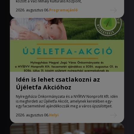
között a Váci Mihály Kulturális Központ,
2026. augusztus 06.
Programajánló
Idén is lehet csatlakozni az
Újéletfa Akcióhoz
Nyíregyháza Önkormányzata és a NYÍRVV Nonprofit Kft. idén
is meghirdeti az Újéletfa Akciót, amelynek keretében egy-
egy facsemetével ajándékozzák meg a város újszülöttjeit.
2026. augusztus 06.
Helyi