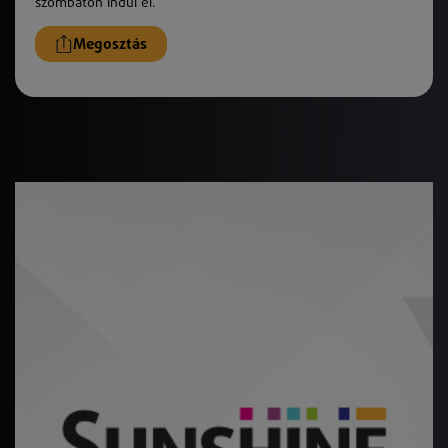
szombaton indul el.
Megosztás