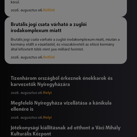
körül.
2026. augusztus 06.
Külföld
Brutális jogi csata várható a zuglói
irodakomplexum miatt
Brutális jogi csata várható a zuglói irodakomplexum miatt, miután a
kormány elállt a vásárlástól, és visszaköveteli az előző kormány
által kifizetett több mint 300 milliárd forintot.
2026. augusztus 06.
Belföld
Tizenhárom országból érkeznek énekkarok és
karvezetők Nyíregyházára
2026. augusztus 06.
Helyi
Megfelelő Nyíregyháza vízellátása a kánikula
ellenére is
2026. augusztus 06.
Helyi
Jótékonysági kiállításnak ad otthont a Váci Mihály
Kulturális Központ