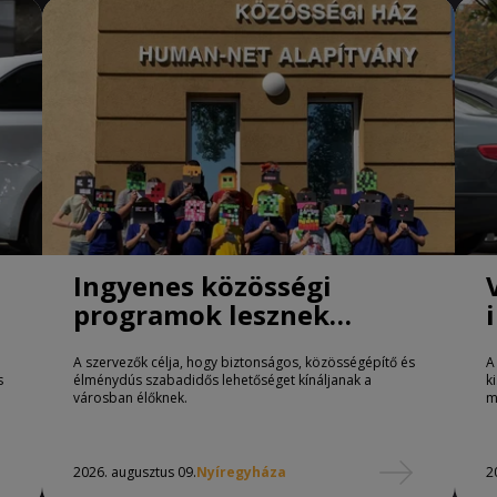
Ingyenes közösségi
programok lesznek
Nyíregyházán
A szervezők célja, hogy biztonságos, közösségépítő és
A
s
élménydús szabadidős lehetőséget kínáljanak a
k
városban élőknek.
m
2026. augusztus 09.
Nyíregyháza
2