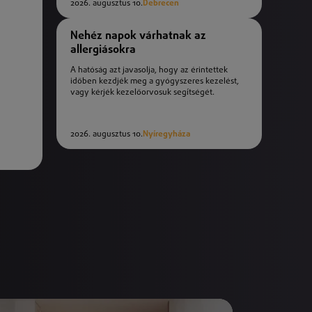
2026. augusztus 10.
Debrecen
Nehéz napok várhatnak az
allergiásokra
A hatóság azt javasolja, hogy az érintettek
időben kezdjék meg a gyógyszeres kezelést,
vagy kérjék kezelőorvosuk segítségét.
2026. augusztus 10.
Nyíregyháza