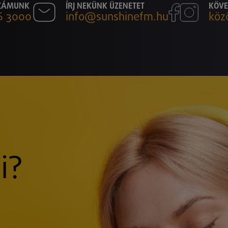
SZÁMUNK
ÍRJ NEKÜNK ÜZENETET
KÖVE
6 3000
info@sunshinefm.hu
köz
i?