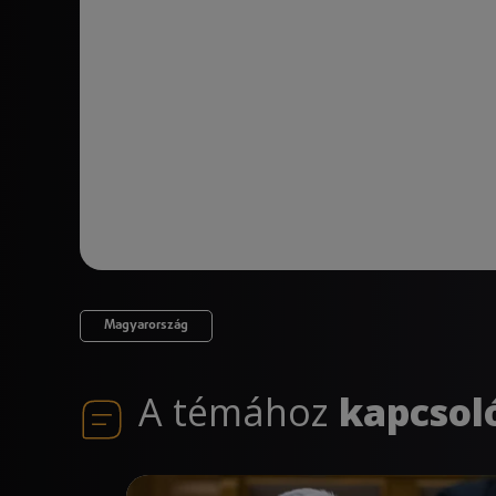
Magyarország
A témához
kapcsol