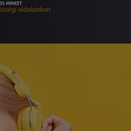
SS MINKET
össégi oldalainkon