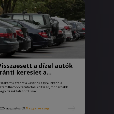
Visszaesett a dízel autók
iránti kereslet a
használtautó-piacon
 szakértők szerint a vásárlók egyre inkább a
iszámíthatóbb fenntartási költségű, modernebb
egoldások felé fordulnak.
026. augusztus 09.
Magyarország