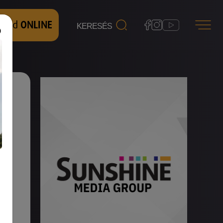
 nézd
ONLINE