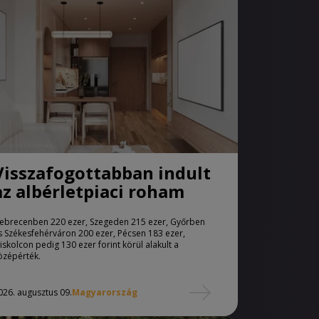
Visszafogottabban indult
az albérletpiaci roham
ebrecenben 220 ezer, Szegeden 215 ezer, Győrben
s Székesfehérváron 200 ezer, Pécsen 183 ezer,
iskolcon pedig 130 ezer forint körül alakult a
özépérték.
026. augusztus 09.
Magyarország