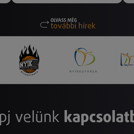
OLVASS MÉG
további hírek
pj velünk
kapcsolat