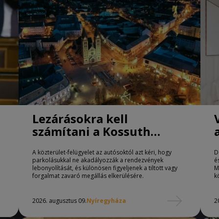
Lezárásokra kell
számítani a Kossuth
téren Nyíregyházán
A közterület-felügyelet az autósoktól azt kéri, hogy
D
parkolásukkal ne akadályozzák a rendezvények
é
lebonyolítását, és különösen figyeljenek a tiltott vagy
M
forgalmat zavaró megállás elkerülésére.
k
2026. augusztus 09.
Nyíregyháza
2