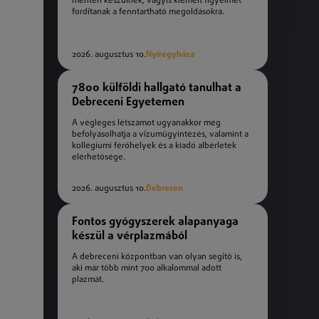
mentén készülnek, vagyis kiemelt figyelmet
fordítanak a fenntartható megoldásokra.
2026. augusztus 10.
Nyíregyháza
7800 külföldi hallgató tanulhat a
Debreceni Egyetemen
A végleges létszámot ugyanakkor még
befolyásolhatja a vízumügyintézés, valamint a
kollégiumi férőhelyek és a kiadó albérletek
elérhetősége.
2026. augusztus 10.
Debrecen
Fontos gyógyszerek alapanyaga
készül a vérplazmából
A debreceni központban van olyan segítő is,
aki már több mint 700 alkalommal adott
plazmát.