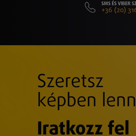
SMS ÉS VIBER 
+36 (20) 31
Szeretsz
képben lenn
Iratkozz fel