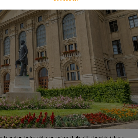
 Education legfrissebb rangsorában: bekerült a legjobb tíz hazai