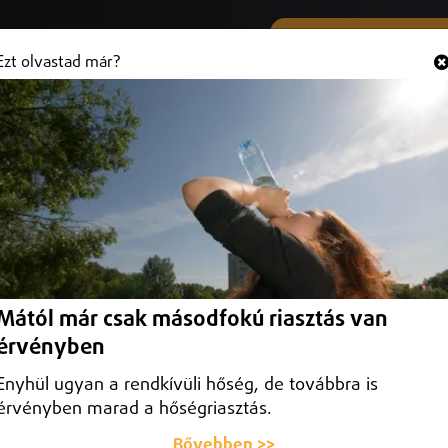
SMS ÉS VIBER SZÁMUNK
Hallgasd és
+36 (20) 316 3000
Ezt olvastad már?
legjobb tíz között a nemzetközi
r Education legfrissebb rangsorában: bekerült a legjobb tíz hazai
Mától már csak másodfokú riasztás van
érvényben
Enyhül ugyan a rendkívüli hőség, de továbbra is
érvényben marad a hőségriasztás.
Bővebben >>