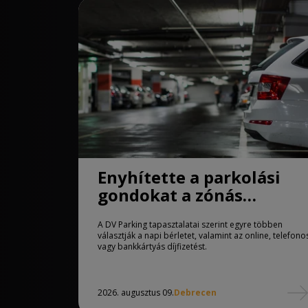
Enyhítette a parkolási
gondokat a zónás
rendszer Debrecenben
A DV Parking tapasztalatai szerint egyre többen
választják a napi bérletet, valamint az online, telefono
vagy bankkártyás díjfizetést.
2026. augusztus 09.
Debrecen