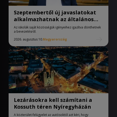
Szeptembertől új javaslatokat
alkalmazhatnak az általános
iskolák
Az iskolák saját közösségük igényeihez igazítva dönthetnek
a bevezetésről.
2026. augusztus 10.
Magyarország
Lezárásokra kell számítani a
Kossuth téren Nyíregyházán
A közterület-felügyelet az autósoktól azt kéri, hogy