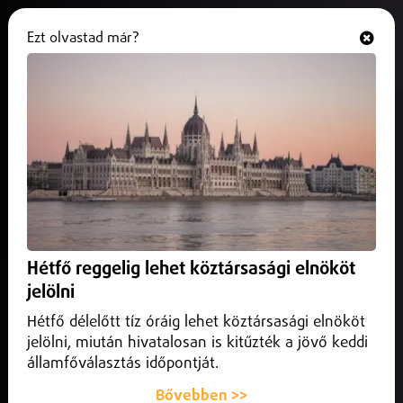
Ezt olvastad már?
Hallgasd és nézd
ONLINE
A bántalmazás nem oké
2026. február 27.
Helyi
A bántalmazás nem oké, és Nyíregyháza közössége most
összefogott, hogy az iskolai zaklatás ne maradhasson
láthatatlan többé. A Rotary Club Nyíregyháza...
Hétfő reggelig lehet köztársasági elnököt
jelölni
Hétfő délelőtt tíz óráig lehet köztársasági elnököt
jelölni, miután hivatalosan is kitűzték a jövő keddi
államfőválasztás időpontját.
Bővebben >>