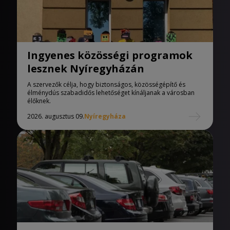
Ingyenes közösségi programok
lesznek Nyíregyházán
A szervezők célja, hogy biztonságos, közösségépítő és
élménydús szabadidős lehetőséget kínáljanak a városban
élőknek.
2026. augusztus 09.
Nyíregyháza