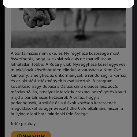
A bántalmazás nem oké, és Nyíregyháza közössége most
összefogott, hogy az iskolai zaklatás ne maradhasson
láthatatlan többé. A Rotary Club Nyíregyháza közel egyéves
munkájának köszönhetően elindult a városban a Nem Oké
kampány, amelyhez az önkormányzat, a rendőrség, a kórház
és az oktatási intézmények is csatlakoztak. A program
következő nagy dobása a Darázs című előadás lesz 2026.
március 18-án, amelyet interaktív szakmai beszélgetés követ
majd a bántalmazás hatásairól. A cél az, hogy a
pedagógusok, a szülők és a diákok közösen keressenek
megoldásokat az úgynevezett Oké Café alkalmain, hiszen a
bullying elleni harc mindenki felelőssége.
fotó: pixabay
Megosztás