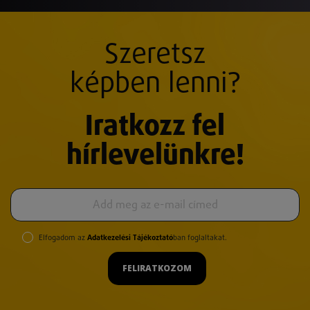
Szeretsz
képben lenni?
Iratkozz fel
hírlevelünkre!
Elfogadom az
Adatkezelési Tájékoztató
ban foglaltakat.
FELIRATKOZOM