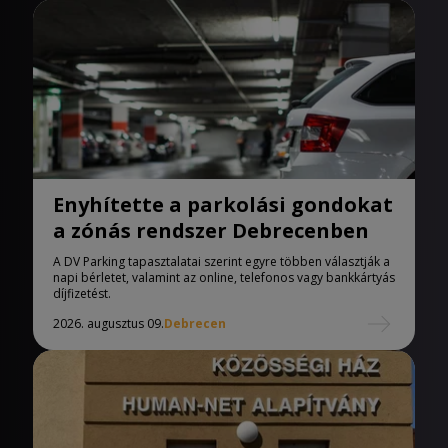
Enyhítette a parkolási gondokat
a zónás rendszer Debrecenben
A DV Parking tapasztalatai szerint egyre többen választják a
napi bérletet, valamint az online, telefonos vagy bankkártyás
díjfizetést.
2026. augusztus 09.
Debrecen