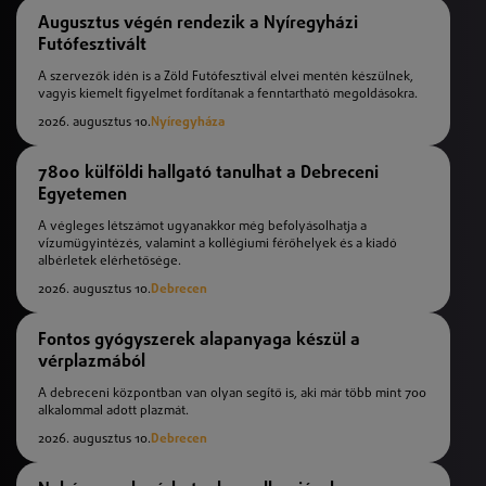
Augusztus végén rendezik a Nyíregyházi
Futófesztivált
A szervezők idén is a Zöld Futófesztivál elvei mentén készülnek,
vagyis kiemelt figyelmet fordítanak a fenntartható megoldásokra.
2026. augusztus 10.
Nyíregyháza
7800 külföldi hallgató tanulhat a Debreceni
Egyetemen
A végleges létszámot ugyanakkor még befolyásolhatja a
vízumügyintézés, valamint a kollégiumi férőhelyek és a kiadó
albérletek elérhetősége.
2026. augusztus 10.
Debrecen
Fontos gyógyszerek alapanyaga készül a
vérplazmából
A debreceni központban van olyan segítő is, aki már több mint 700
alkalommal adott plazmát.
2026. augusztus 10.
Debrecen