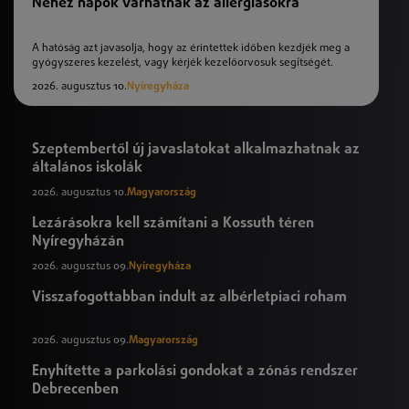
Nehéz napok várhatnak az allergiásokra
A hatóság azt javasolja, hogy az érintettek időben kezdjék meg a
gyógyszeres kezelést, vagy kérjék kezelőorvosuk segítségét.
2026. augusztus 10.
Nyíregyháza
Szeptembertől új javaslatokat alkalmazhatnak az
általános iskolák
2026. augusztus 10.
Magyarország
Lezárásokra kell számítani a Kossuth téren
Nyíregyházán
2026. augusztus 09.
Nyíregyháza
Visszafogottabban indult az albérletpiaci roham
2026. augusztus 09.
Magyarország
Enyhítette a parkolási gondokat a zónás rendszer
Debrecenben