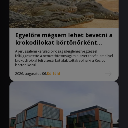
Egyelőre mégsem lehet bevetni a
krokodilokat börtönőrként
Izraelben
A jeruzsálemi kerületi bíróság ideiglenes végzéssel
felfüggesztette a nemzetbiztonsági miniszter tervét, amellyel
krokodilokkal teli vizesárkot alakítottak volna ki a Keciot
börtön körül.
2026. augusztus 06.
Külföld