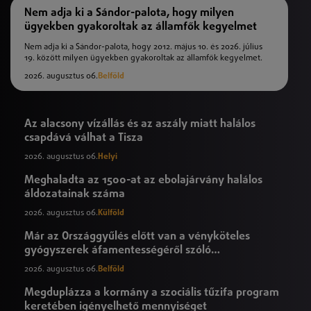
Nem adja ki a Sándor-palota, hogy milyen
ügyekben gyakoroltak az államfők kegyelmet
Nem adja ki a Sándor-palota, hogy 2012. május 10. és 2026. július
19. között milyen ügyekben gyakoroltak az államfők kegyelmet.
2026. augusztus 06.
Belföld
Az alacsony vízállás és az aszály miatt halálos
csapdává válhat a Tisza
2026. augusztus 06.
Helyi
Meghaladta az 1500-at az ebolajárvány halálos
áldozatainak száma
2026. augusztus 06.
Külföld
Már az Országgyűlés előtt van a vényköteles
gyógyszerek áfamentességéről szóló
törvényjavaslat
2026. augusztus 06.
Belföld
Megduplázza a kormány a szociális tűzifa program
keretében igényelhető mennyiséget