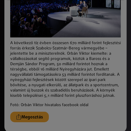
A következő tíz évben összesen 670 milliárd forint fejlesztési
forrás érkezik Szabolcs-Szatmár-Bereg vármegyébe –
jelentette be a miniszterelnök. Orbán Viktor kiemelte: a
vállalkozásokat segítő programok, köztük a Baross és a
Demján Sándor Program, 50 milliárd forintot hoznak a
térségbe, ebből 16 milliárd Nyíregyházára jut. Emellett
nagyvállalati támogatásokra 53 milliárd forintot fordítanak. A
nyíregyházi fejlesztések között szerepel az ipari park
bővítése, a nyugati elkerülő, az állatpark és a sportcentrum,
valamint új buszok és szabadidős beruházások. A környék
kisebb települései 5,1 milliárd forint pluszforráshoz jutnak.
Fotó: Orbán Viktor hivatalos facebook oldal
Megosztás