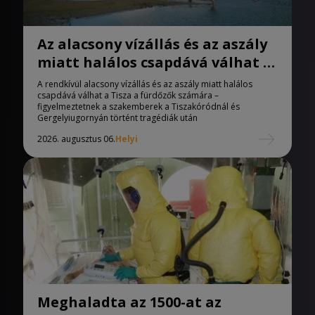
Az alacsony vízállás és az aszály
miatt halálos csapdává válhat a
Tisza
A rendkívül alacsony vízállás és az aszály miatt halálos
csapdává válhat a Tisza a fürdőzők számára –
figyelmeztetnek a szakemberek a Tiszakóródnál és
Gergelyiugornyán történt tragédiák után
2026. augusztus 06.
Helyi
Meghaladta az 1500-at az