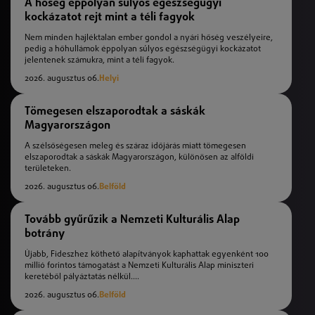
A hőség éppolyan súlyos egészségügyi
kockázatot rejt mint a téli fagyok
Nem minden hajléktalan ember gondol a nyári hőség veszélyeire,
pedig a hőhullámok éppolyan súlyos egészségügyi kockázatot
jelentenek számukra, mint a téli fagyok.
2026. augusztus 06.
Helyi
Tömegesen elszaporodtak a sáskák
Magyarországon
A szélsőségesen meleg és száraz időjárás miatt tömegesen
elszaporodtak a sáskák Magyarországon, különösen az alföldi
területeken.
2026. augusztus 06.
Belföld
Tovább gyűrűzik a Nemzeti Kulturális Alap
botrány
Újabb, Fideszhez köthető alapítványok kaphattak egyenként 100
millió forintos támogatást a Nemzeti Kulturális Alap miniszteri
keretéből pályáztatás nélkül....
2026. augusztus 06.
Belföld