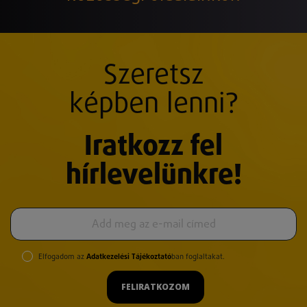
Szeretsz
képben lenni?
Iratkozz fel
hírlevelünkre!
Elfogadom az
Adatkezelési Tájékoztató
ban foglaltakat.
FELIRATKOZOM