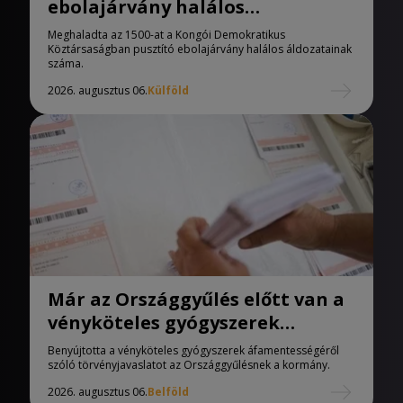
ebolajárvány halálos
áldozatainak száma
Meghaladta az 1500-at a Kongói Demokratikus
Köztársaságban pusztító ebolajárvány halálos áldozatainak
száma.
2026. augusztus 06.
Külföld
Már az Országgyűlés előtt van a
vényköteles gyógyszerek
áfamentességéről szóló
Benyújtotta a vényköteles gyógyszerek áfamentességéről
törvényjavaslat
szóló törvényjavaslatot az Országgyűlésnek a kormány.
2026. augusztus 06.
Belföld