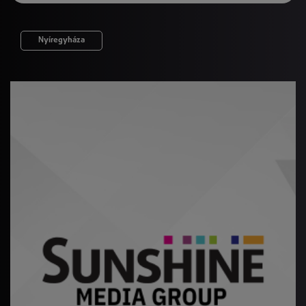
Nyíregyháza