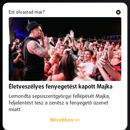
Ezt olvastad már?
Hallgasd és nézd
ONLINE
670 milliárdos fejlesztési csomag
érkezik Szabolcs-Szatmár-Beregbe
2025. december 01.
Szabolcs-Szatmár-Bereg vármegye
A következő tíz évben összesen 670 milliárd forint
fejlesztési forrás érkezik Szabolcs-Szatmár-Bereg
Életveszélyes fenyegetést kapott Majka
vármegyébe – jelentette be a miniszterelnök
Nyíregyházán.
Lemondta sepsiszentgyörgyi fellépését Majka,
feljelentést tesz a zenész a fenyegető üzenet
miatt.
Bővebben >>